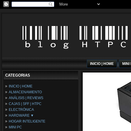
INICIO | HOME
MINI
CATEGORIAS
INICIO | HOME
ALMACENAMIENTO
ANÁLISIS | REVIEWS
CAJAS | SFF | HTPC
ELECTRÓNICA
HARDWARE ▼
HOGAR INTELIGENTE
Fuentes de Alimentación
MINI PC
Memória RAM