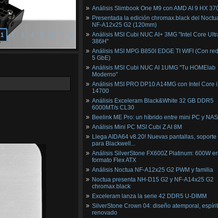
Análisis Slimbook One M9 con AMD AI 9 HX 37
Presentada la edición chromax.black del Noctu
NF‑A12x25 G2 (120mm)
Análisis MSI Cubi NUC AI+ 3MG "Intel Core Ultr
1
2
3
4
5
6
7
8
386H"
Análisis MSI MPG B850I EDGE TI WIFI (Con red
5 GbE)
Análisis MSI Cubi NUC AI 1UMG "Tu HOMElab
Moderno"
Análisis MSI PRO DP10 A14MG con Intel Core i
14700
Análisis Exceleram Black&White 32 GB DDR5
6000MT/s CL30
Beelink ME Pro: un híbrido entre mini PC y NAS
Análisis Mini PC MSI Cubi Z AI 8M
Llega AIDA64 v8.20! Nuevas pantallas, soporte
para Blackwell...
Análisis SilverStone FX600Z Platinum: 600W e
formato Flex ATX
Análisis Noctua NF-A12x25 G2 PWM y familia
Noctua presenta NH-D15 G2 y NF-A14x25 G2
chromax.black
Exceleram lanza la serie 42 DDR5 U-DIMM
SilverStone Crown 04: diseño atemporal, espíri
renovado