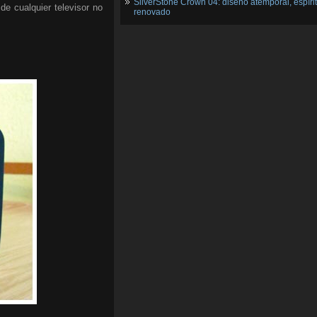
SilverStone Crown 04: diseño atemporal, espíri
de cualquier televisor no
renovado