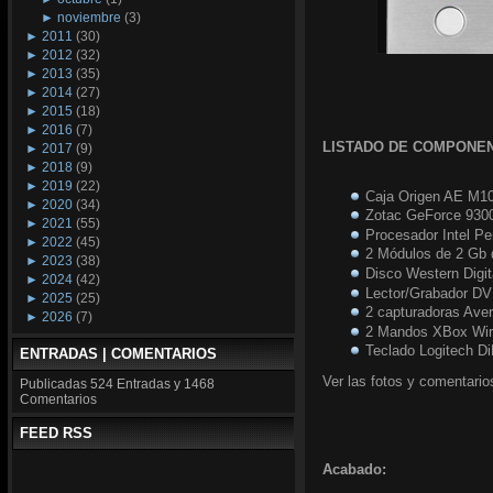
►
noviembre
(3)
►
2011
(30)
►
2012
(32)
►
2013
(35)
►
2014
(27)
►
2015
(18)
►
2016
(7)
LISTADO DE COMPONE
►
2017
(9)
►
2018
(9)
►
2019
(22)
Caja Origen AE M1
►
2020
(34)
Zotac GeForce 930
►
2021
(55)
Procesador Intel P
►
2022
(45)
2 Módulos de 2 Gb
►
2023
(38)
Disco Western Digit
►
2024
(42)
Lector/Grabador DV
►
2025
(25)
2 capturadoras Ave
►
2026
(7)
2 Mandos XBox Wir
Teclado Logitech D
ENTRADAS | COMENTARIOS
Ver las fotos y comentario
Publicadas
524 Entradas y
1468
Comentarios
FEED RSS
Acabado: