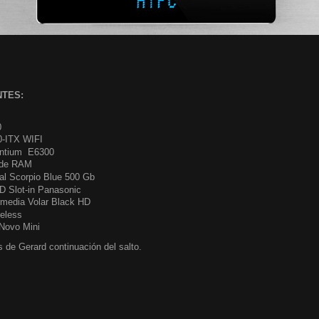
NTES:
0
0-ITX WIFI
entium E6300
 de RAM
al Scorpio Blue 500 Gb
D Slot-in Panasonic
rmedia Volar Black HD
eless
iNovo Mini
s de Gerard continuación del salto.