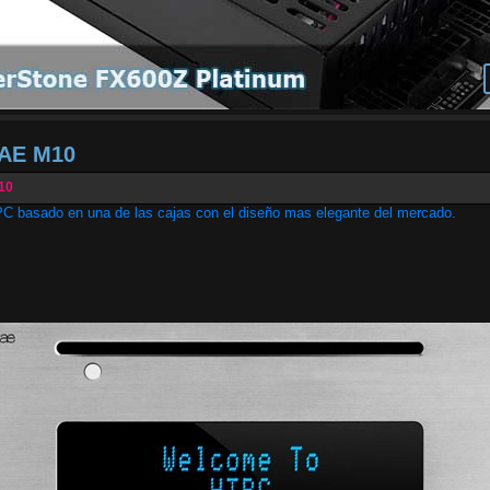
 AE M10
010
C basado en una de las cajas con el diseño mas elegante del mercado.