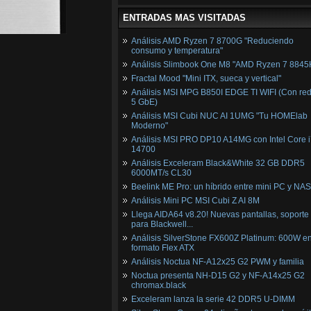
ENTRADAS MAS VISITADAS
Análisis AMD Ryzen 7 8700G "Reduciendo
consumo y temperatura"
Análisis Slimbook One M8 "AMD Ryzen 7 8845
Fractal Mood "Mini ITX, sueca y vertical"
Análisis MSI MPG B850I EDGE TI WIFI (Con red
5 GbE)
Análisis MSI Cubi NUC AI 1UMG "Tu HOMElab
Moderno"
Análisis MSI PRO DP10 A14MG con Intel Core i
14700
Análisis Exceleram Black&White 32 GB DDR5
6000MT/s CL30
Beelink ME Pro: un híbrido entre mini PC y NAS
Análisis Mini PC MSI Cubi Z AI 8M
Llega AIDA64 v8.20! Nuevas pantallas, soporte
para Blackwell...
Análisis SilverStone FX600Z Platinum: 600W e
formato Flex ATX
Análisis Noctua NF-A12x25 G2 PWM y familia
Noctua presenta NH-D15 G2 y NF-A14x25 G2
chromax.black
Exceleram lanza la serie 42 DDR5 U-DIMM