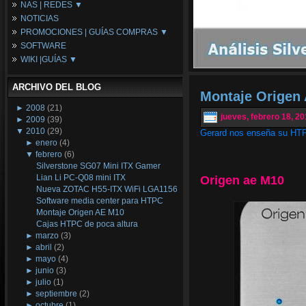
NAS | REDES ▼
Placas Base
NOTICIAS
Procesadores
NAS
PROMOCIONES | GUÍAS COMPRAS ▼
Periféricos
Espacio Synology
SOFTWARE
Refrigeración
Redes
Configuraciones Ordenadores
WIKI |GUÍAS ▼
Tarjetas Gráficas
Guías de Compras
Android PC
Promociones
Guías y Tutoriales
ARCHIVO DEL BLOG
Wikipedia
Montaje Origen
Tus Montajes
►
2008
(21)
jueves, febrero 18, 2
►
2009
(39)
▼
2010
(29)
Gerard nos enseña su HTP
►
enero
(4)
▼
febrero
(6)
Silverstone SG07 Mini ITX Gamer
Lian Li PC-Q08 mini ITX
Origen ae M10
Nueva ZOTAC H55-ITX WiFi LGA1156
Software media center para HTPC
Montaje Origen AE M10
Cajas HTPC de poca altura
►
marzo
(3)
►
abril
(2)
►
mayo
(4)
►
junio
(3)
►
julio
(1)
►
septiembre
(2)
►
octubre
(1)