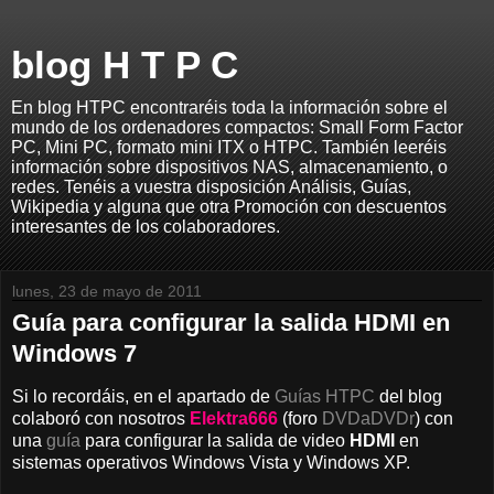
blog H T P C
En blog HTPC encontraréis toda la información sobre el
mundo de los ordenadores compactos: Small Form Factor
PC, Mini PC, formato mini ITX o HTPC. También leeréis
información sobre dispositivos NAS, almacenamiento, o
redes. Tenéis a vuestra disposición Análisis, Guías,
Wikipedia y alguna que otra Promoción con descuentos
interesantes de los colaboradores.
lunes, 23 de mayo de 2011
Guía para configurar la salida HDMI en
Windows 7
Si lo recordáis, en el apartado de
Guías HTPC
del blog
colaboró con nosotros
Elektra666
(foro
DVDaDVDr
) con
una
guía
para configurar la salida de video
HDMI
en
sistemas operativos Windows Vista y Windows XP.