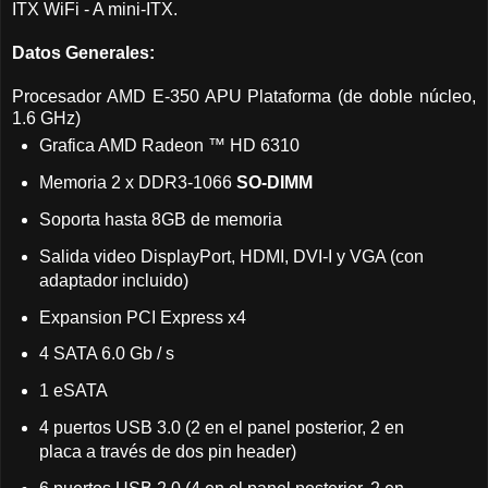
ITX WiFi - A mini-ITX.
Datos Generales:
Procesador AMD E-350 APU Plataforma (de doble núcleo,
1.6 GHz)
Grafica AMD Radeon ™ HD 6310
Memoria 2 x DDR3-1066
SO-DIMM
Soporta hasta 8GB de memoria
Salida video DisplayPort, HDMI, DVI-I y VGA (con
adaptador incluido)
Expansion PCI Express x4
4 SATA 6.0 Gb / s
1 eSATA
4 puertos USB 3.0 (2 en el panel posterior, 2 en
placa a través de dos pin header)