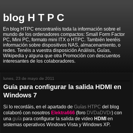
blog H T P C
En blog HTPC encontraréis toda la información sobre el
mundo de los ordenadores compactos: Small Form Factor
PC, Mini PC, formato mini ITX o HTPC. También leeréis
información sobre dispositivos NAS, almacenamiento, o
redes. Tenéis a vuestra disposición Análisis, Guías,
Wikipedia y alguna que otra Promoción con descuentos
interesantes de los colaboradores.
lunes, 23 de mayo de 2011
Guía para configurar la salida HDMI en
Windows 7
Si lo recordáis, en el apartado de
Guías HTPC
del blog
colaboró con nosotros
Elektra666
(foro
DVDaDVDr
) con
una
guía
para configurar la salida de video
HDMI
en
sistemas operativos Windows Vista y Windows XP.