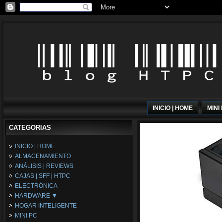
INICIO | HOME
MINI
CATEGORIAS
INICIO | HOME
ALMACENAMIENTO
ANÁLISIS | REVIEWS
CAJAS | SFF | HTPC
ELECTRÓNICA
HARDWARE ▼
HOGAR INTELIGENTE
Fuentes de Alimentación
MINI PC
Memória RAM