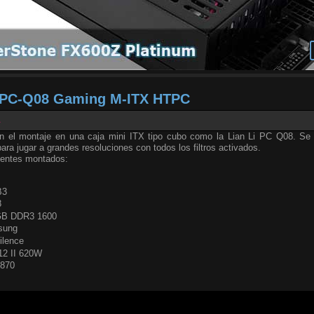
i PC-Q08 Gaming M-ITX HTPC
1
on el montaje en una caja mini ITX tipo cubo como la Lian Li PC Q08. Se
ara jugar a grandes resoluciones con todos los filtros activados.
nentes montados:
B3
8
 GB DDR3 1600
sung
ilence
12 II 620W
6870