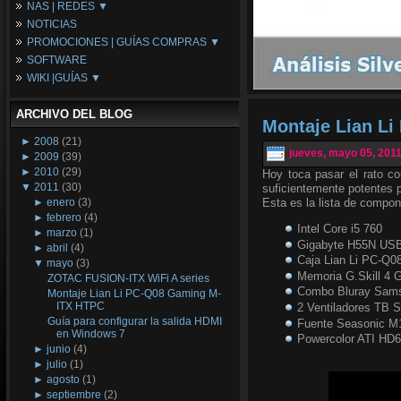
NAS | REDES ▼
Placas Base
NOTICIAS
Procesadores
NAS
PROMOCIONES | GUÍAS COMPRAS ▼
Periféricos
Espacio Synology
SOFTWARE
Refrigeración
Redes
Configuraciones Ordenadores
WIKI |GUÍAS ▼
Tarjetas Gráficas
Guías de Compras
Android PC
Promociones
Guías y Tutoriales
ARCHIVO DEL BLOG
Wikipedia
Montaje Lian L
Tus Montajes
►
2008
(21)
jueves, mayo 05, 201
►
2009
(39)
►
2010
(29)
Hoy toca pasar el rato c
▼
2011
(30)
suficientemente potentes p
►
enero
(3)
Esta es la lista de compo
►
febrero
(4)
Intel Core i5 760
►
marzo
(1)
Gigabyte H55N US
►
abril
(4)
Caja Lian Li PC-Q0
▼
mayo
(3)
Memoria G.Skill 4
ZOTAC FUSION-ITX WiFi A series
Combo Bluray Sam
Montaje Lian Li PC-Q08 Gaming M-
ITX HTPC
2 Ventiladores TB S
Guía para configurar la salida HDMI
Fuente Seasonic M
en Windows 7
Powercolor ATI HD
►
junio
(4)
►
julio
(1)
►
agosto
(1)
►
septiembre
(2)