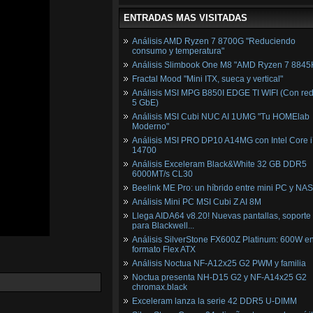
ENTRADAS MAS VISITADAS
Análisis AMD Ryzen 7 8700G "Reduciendo
consumo y temperatura"
Análisis Slimbook One M8 "AMD Ryzen 7 8845
Fractal Mood "Mini ITX, sueca y vertical"
Análisis MSI MPG B850I EDGE TI WIFI (Con red
5 GbE)
Análisis MSI Cubi NUC AI 1UMG "Tu HOMElab
Moderno"
Análisis MSI PRO DP10 A14MG con Intel Core i
14700
Análisis Exceleram Black&White 32 GB DDR5
6000MT/s CL30
Beelink ME Pro: un híbrido entre mini PC y NAS
Análisis Mini PC MSI Cubi Z AI 8M
Llega AIDA64 v8.20! Nuevas pantallas, soporte
para Blackwell...
Análisis SilverStone FX600Z Platinum: 600W e
formato Flex ATX
Análisis Noctua NF-A12x25 G2 PWM y familia
Noctua presenta NH-D15 G2 y NF-A14x25 G2
chromax.black
Exceleram lanza la serie 42 DDR5 U-DIMM