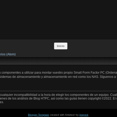
Inicio
rios (Atom)
os componentes a utilizar para montar vuestro propio Small Form Factor PC (Orden
 sistemas de almacenamiento y almacenamiento en red como los NAS. Síguenos a trav
cualquier incompatibilidad a la hora de elegir los componentes de un equipo. Cua
enes de los análisis de Blog HTPC, así como las guías tienen copyright ©2022. El
es.
Blogger Template
created with Artisteer by
jmqnick
.