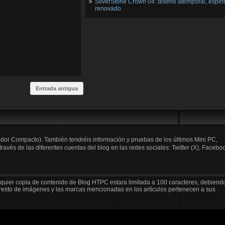
SilverStone Crown 04: diseño atemporal, espíri
renovado
Entrada antigua
ador Compacto). También tendréis información y pruebas de los últimos Mini PC,
és de las diferentes cuentas del blog en las redes sociales: Twitter (X), Faceboo
lquier copia de contenido de Blog HTPC estara limitada a 100 caracteres, debiend
 resto de imágenes y las marcas mencionadas en los artículos pertenecen a sus