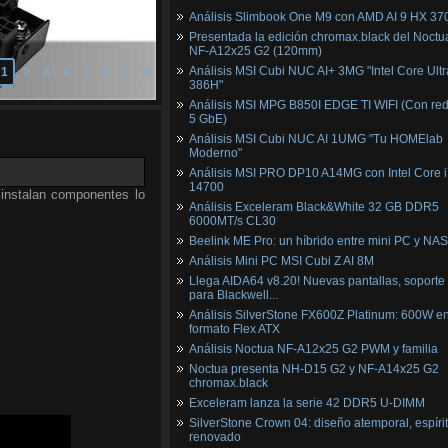
Análisis Slimbook One M9 con AMD AI 9 HX 37
Presentada la edición chromax.black del Noctu
NF‑A12x25 G2 (120mm)
Análisis MSI Cubi NUC AI+ 3MG "Intel Core Ultr
1
2
3
4
5
6
7
8
386H"
Análisis MSI MPG B850I EDGE TI WIFI (Con red
5 GbE)
Análisis MSI Cubi NUC AI 1UMG "Tu HOMElab
Moderno"
Análisis MSI PRO DP10 A14MG con Intel Core i
14700
 instalan componentes lo
Análisis Exceleram Black&White 32 GB DDR5
6000MT/s CL30
Beelink ME Pro: un híbrido entre mini PC y NAS
Análisis Mini PC MSI Cubi Z AI 8M
Llega AIDA64 v8.20! Nuevas pantallas, soporte
para Blackwell...
Análisis SilverStone FX600Z Platinum: 600W e
formato Flex ATX
Análisis Noctua NF-A12x25 G2 PWM y familia
Noctua presenta NH-D15 G2 y NF-A14x25 G2
chromax.black
Exceleram lanza la serie 42 DDR5 U-DIMM
SilverStone Crown 04: diseño atemporal, espíri
renovado