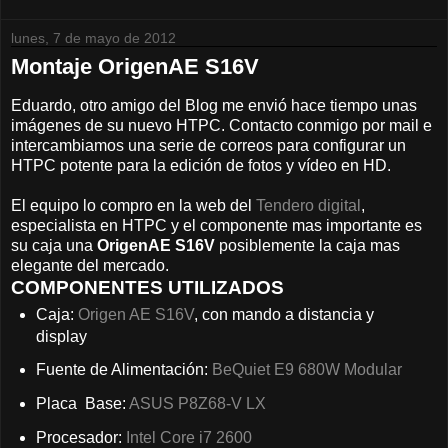
lunes, 7 de mayo de 2012
Montaje OrigenAE S16V
Eduardo, otro amigo del Blog me envió hace tiempo unas
imágenes de su nuevo HTPC. Contacto conmigo por mail e
intercambiamos una serie de correos para configurar un
HTPC potente para la edición de fotos y vídeo en HD.
El equipo lo compro en la web del
Tendero digital
,
especialista en HTPC y el componente mas importante es
su caja una
OrigenAE S16V
posiblemente la caja mas
elegante del mercado.
COMPONENTES UTILIZADOS
Caja:
Origen AE S16V
, con mando a distancia y
display
Fuente de Alimentación:
BeQuiet E9 680W Modular
Placa Base:
ASUS P8Z68-V LX
Procesador:
Intel Core i7 2600