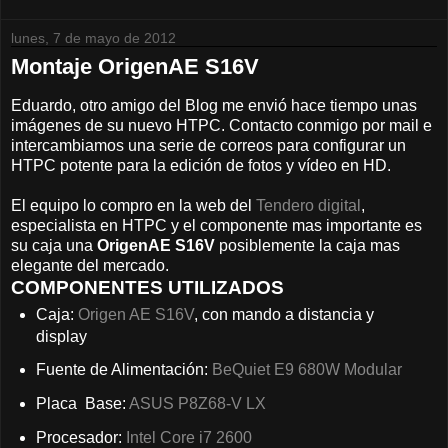
lunes, 7 de mayo de 2012
Montaje OrigenAE S16V
Eduardo, otro amigo del Blog me envió hace tiempo unas
imágenes de su nuevo HTPC. Contacto conmigo por mail e
intercambiamos una serie de correos para configurar un
HTPC potente para la edición de fotos y vídeo en HD.
El equipo lo compro en la web del
Tendero digital
,
especialista en HTPC y el componente mas importante es
su caja una
OrigenAE S16V
posiblemente la caja mas
elegante del mercado.
COMPONENTES UTILIZADOS
Caja:
Origen AE S16V
, con mando a distancia y
display
Fuente de Alimentación:
BeQuiet E9 680W Modular
Placa Base:
ASUS P8Z68-V LX
Procesador:
Intel Core i7 2600