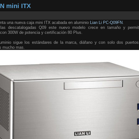
N mini ITX
nta una nueva caja mini ITX acabada en aluminio
Lian Li PC-Q09FN
.
 las descatalogadas Q09 este nuevo modelo crece en tamaño y permite
con 300W de potencia y certificación 80 Plus.
aluminio sigue los estándares de la marca, diáfano y con solo dos puert
os mucho mas.