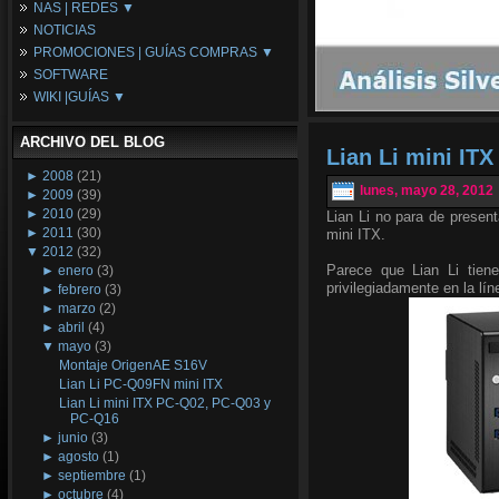
NAS | REDES ▼
Placas Base
NOTICIAS
Procesadores
NAS
PROMOCIONES | GUÍAS COMPRAS ▼
Periféricos
Espacio Synology
SOFTWARE
Refrigeración
Redes
Configuraciones Ordenadores
WIKI |GUÍAS ▼
Tarjetas Gráficas
Guías de Compras
Android PC
Promociones
Guías y Tutoriales
ARCHIVO DEL BLOG
Wikipedia
Lian Li mini IT
Tus Montajes
►
2008
(21)
lunes, mayo 28, 2012
►
2009
(39)
►
2010
(29)
Lian Li no para de presen
►
2011
(30)
mini ITX.
▼
2012
(32)
Parece que Lian Li tien
►
enero
(3)
privilegiadamente en la lín
►
febrero
(3)
►
marzo
(2)
►
abril
(4)
▼
mayo
(3)
Montaje OrigenAE S16V
Lian Li PC-Q09FN mini ITX
Lian Li mini ITX PC-Q02, PC-Q03 y
PC-Q16
►
junio
(3)
►
agosto
(1)
►
septiembre
(1)
►
octubre
(4)