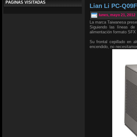
PAGINAS VISITADAS
Lian Li PC-Q09F
lunes, mayo 21, 2012
La marca Taiwanesa prese
Siguiendo las líneas de
alimentación formato SFX 
Su frontal cepillado en 
encendido, no necesitam