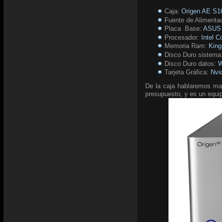
Caja:
Origen AE S1
Fuente de Alimenta
Placa Base:
ASUS 
Procesador:
Intel C
Memoria Ram:
Kin
Disco Duro sistema
Disco Duro datos:
W
Tarjeta Gráfica:
Nvi
De la caja hablaremos mas
presupuesto, y es un equi