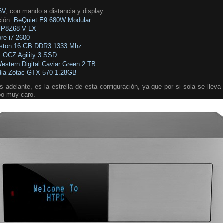
6V
, con mando a distancia y display
ción:
BeQuiet E9 680W Modular
P8Z68-V LX
ore i7 2600
gston 16 GB DDR3 1333 Mhz
:
OCZ Agility 3 SSD
estern Digital Caviar Green 2 TB
dia Zotac GTX 570 1.28GB
 adelante, es la estrella de esta configuración, ya que por si sola se llev
po muy caro.