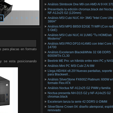
Análisis Slimbook One M9 con AMD AI 9 HX 37
Presentada la edición chromax.black del Noctu
NF‑A12x25 G2 (120mm)
Análisis MSI Cubi NUC AI+ 3MG "Intel Core Ultr
1
2
3
4
5
6
7
8
386H"
Análisis MSI MPG B850I EDGE TI WIFI (Con red
5 GbE)
Análisis MSI Cubi NUC AI 1UMG "Tu HOMElab
Moderno"
Análisis MSI PRO DP10 A14MG con Intel Core i
14700
s para placas en formato
Análisis Exceleram Black&White 32 GB DDR5
6000MT/s CL30
Beelink ME Pro: un híbrido entre mini PC y NAS
 y se esta posicionando
Análisis Mini PC MSI Cubi Z AI 8M
Llega AIDA64 v8.20! Nuevas pantallas, soporte
para Blackwell...
Análisis SilverStone FX600Z Platinum: 600W e
formato Flex ATX
Análisis Noctua NF-A12x25 G2 PWM y familia
Noctua presenta NH-D15 G2 y NF-A14x25 G2
chromax.black
Exceleram lanza la serie 42 DDR5 U-DIMM
SilverStone Crown 04: diseño atemporal, espíri
renovado