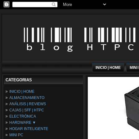
INICIO | HOME
MINI
CATEGORIAS
INICIO | HOME
ALMACENAMIENTO
ANÁLISIS | REVIEWS
CAJAS | SFF | HTPC
ELECTRÓNICA
HARDWARE ▼
HOGAR INTELIGENTE
Fuentes de Alimentación
MINI PC
Memória RAM