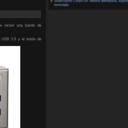
SilverStone Crown 04: diseño atemporal, espíri
renovado
 incluir una fuente de
os USB 3.0 y el botón de