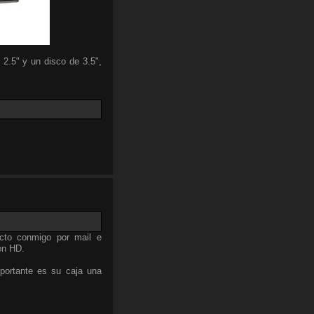
 2.5" y un disco de 3.5",
cto conmigo por mail e
en HD.
portante es su caja una