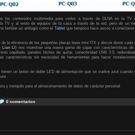
s los contenidos multimedia para verlos a través de DLNA en la TV 
 la TV y al resto de equipos de la casa a través de la red, pero de un t
ma familiar un artilugio como el
Tablet
que tampoco hace ascos a conectarse v
e la eficiencia de las pequeñas placas base mini ITX y discos duros cada 
 Lian LI
) nos muestran una nueva gama de cajas con características de a
nio cepillado, paneles fáciles de quitar, conectividad USB 3.0, redondea
s características sin necesidad de herramientas para hacer instalacione
 tienen un botón de doble LED de alimentación que se vuelve azul cuando s
tura.
ta y tranquilo para el almacenamiento de datos de carácter personal.
0 comentarios