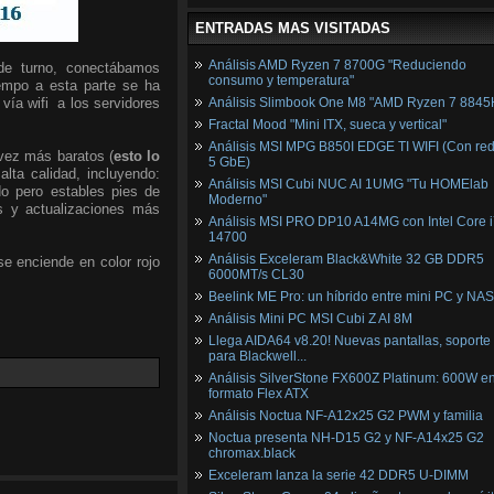
ENTRADAS MAS VISITADAS
Análisis AMD Ryzen 7 8700G "Reduciendo
de turno, conectábamos
consumo y temperatura"
iempo a esta parte se ha
ía wifi a los servidores
Análisis Slimbook One M8 "AMD Ryzen 7 8845
Fractal Mood "Mini ITX, sueca y vertical"
Análisis MSI MPG B850I EDGE TI WIFI (Con red
vez más baratos (
esto lo
5 GbE)
lta calidad, incluyendo:
Análisis MSI Cubi NUC AI 1UMG "Tu HOMElab
do pero estables pies de
Moderno"
s y actualizaciones más
Análisis MSI PRO DP10 A14MG con Intel Core i
14700
Análisis Exceleram Black&White 32 GB DDR5
e enciende en color rojo
6000MT/s CL30
Beelink ME Pro: un híbrido entre mini PC y NAS
Análisis Mini PC MSI Cubi Z AI 8M
Llega AIDA64 v8.20! Nuevas pantallas, soporte
para Blackwell...
Análisis SilverStone FX600Z Platinum: 600W e
formato Flex ATX
Análisis Noctua NF-A12x25 G2 PWM y familia
Noctua presenta NH-D15 G2 y NF-A14x25 G2
chromax.black
Exceleram lanza la serie 42 DDR5 U-DIMM