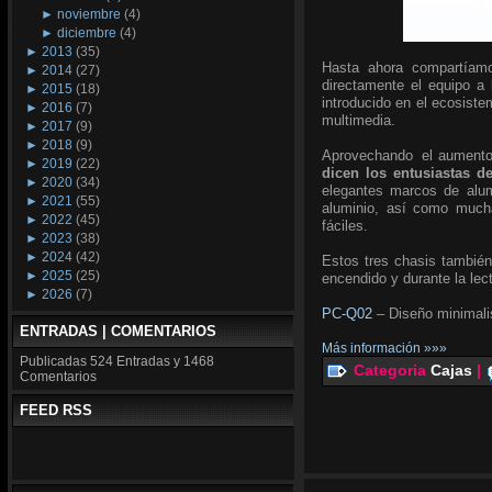
►
noviembre
(4)
►
diciembre
(4)
►
2013
(35)
Hasta ahora compartíamo
►
2014
(27)
directamente el equipo a
►
2015
(18)
introducido en el ecosiste
►
2016
(7)
multimedia.
►
2017
(9)
►
2018
(9)
Aprovechando el aumento d
►
2019
(22)
dicen los entusiastas de
►
2020
(34)
elegantes marcos de alumi
►
2021
(55)
aluminio, así como mucha
►
2022
(45)
fáciles.
►
2023
(38)
►
2024
(42)
Estos tres chasis también
►
2025
(25)
encendido y durante la lec
►
2026
(7)
PC-Q02
– Diseño minimalis
ENTRADAS | COMENTARIOS
Más información »»»
Publicadas
524 Entradas y
1468
Categoria
Cajas
|
Comentarios
FEED RSS