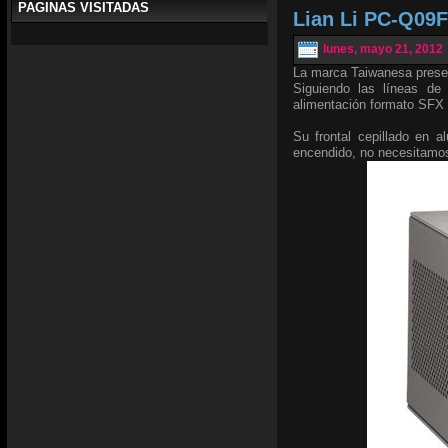
PAGINAS VISITADAS
Lian Li PC-Q09F
lunes, mayo 21, 2012
La marca Taiwanesa prese
Siguiendo las líneas de
alimentación formato SFX 
Su frontal cepillado en 
encendido, no necesitam