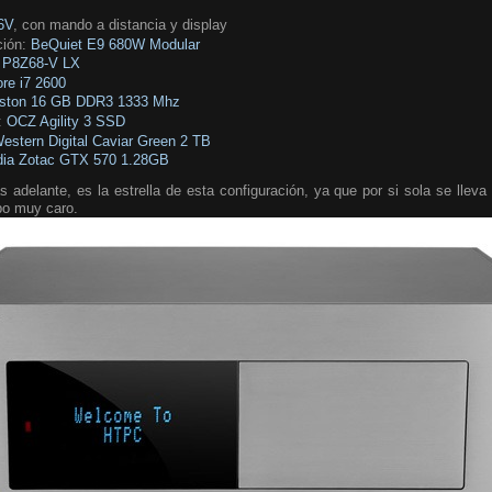
6V
, con mando a distancia y display
ción:
BeQuiet E9 680W Modular
P8Z68-V LX
ore i7 2600
gston 16 GB DDR3 1333 Mhz
:
OCZ Agility 3 SSD
estern Digital Caviar Green 2 TB
dia Zotac GTX 570 1.28GB
 adelante, es la estrella de esta configuración, ya que por si sola se llev
po muy caro.