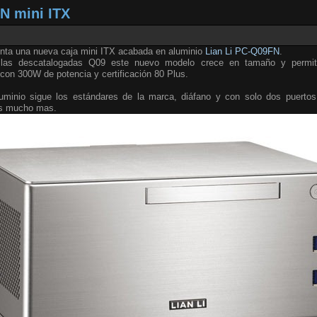
N mini ITX
nta una nueva caja mini ITX acabada en aluminio
Lian Li PC-Q09FN
.
 las descatalogadas Q09 este nuevo modelo crece en tamaño y permite
con 300W de potencia y certificación 80 Plus.
aluminio sigue los estándares de la marca, diáfano y con solo dos puert
os mucho mas.