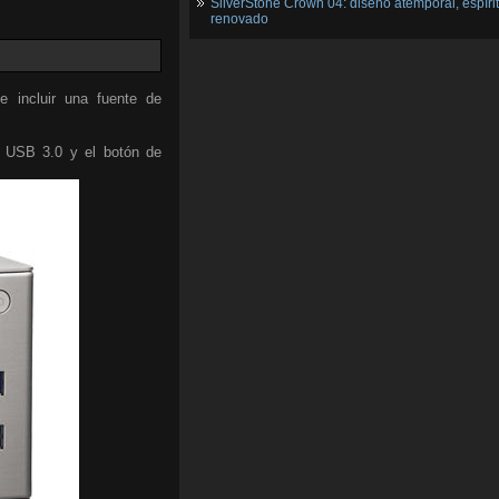
SilverStone Crown 04: diseño atemporal, espíri
renovado
 incluir una fuente de
os USB 3.0 y el botón de