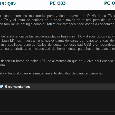
s los contenidos multimedia para verlos a través de DLNA en la TV 
 la TV y al resto de equipos de la casa a través de la red, pero de un t
ma familiar un artilugio como el
Tablet
que tampoco hace ascos a conectarse v
e la eficiencia de las pequeñas placas base mini ITX y discos duros cada 
 Lian LI
) nos muestran una nueva gama de cajas con características de a
nio cepillado, paneles fáciles de quitar, conectividad USB 3.0, redondea
s características sin necesidad de herramientas para hacer instalacione
 tienen un botón de doble LED de alimentación que se vuelve azul cuando s
tura.
ta y tranquilo para el almacenamiento de datos de carácter personal.
0 comentarios