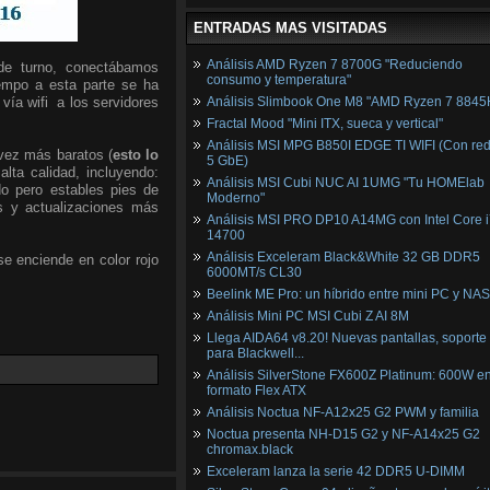
ENTRADAS MAS VISITADAS
Análisis AMD Ryzen 7 8700G "Reduciendo
de turno, conectábamos
consumo y temperatura"
iempo a esta parte se ha
ía wifi a los servidores
Análisis Slimbook One M8 "AMD Ryzen 7 8845
Fractal Mood "Mini ITX, sueca y vertical"
Análisis MSI MPG B850I EDGE TI WIFI (Con red
vez más baratos (
esto lo
5 GbE)
lta calidad, incluyendo:
Análisis MSI Cubi NUC AI 1UMG "Tu HOMElab
do pero estables pies de
Moderno"
s y actualizaciones más
Análisis MSI PRO DP10 A14MG con Intel Core i
14700
Análisis Exceleram Black&White 32 GB DDR5
e enciende en color rojo
6000MT/s CL30
Beelink ME Pro: un híbrido entre mini PC y NAS
Análisis Mini PC MSI Cubi Z AI 8M
Llega AIDA64 v8.20! Nuevas pantallas, soporte
para Blackwell...
Análisis SilverStone FX600Z Platinum: 600W e
formato Flex ATX
Análisis Noctua NF-A12x25 G2 PWM y familia
Noctua presenta NH-D15 G2 y NF-A14x25 G2
chromax.black
Exceleram lanza la serie 42 DDR5 U-DIMM