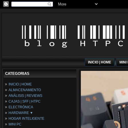
INICIO | HOME
MINI
CATEGORIAS
INICIO | HOME
ALMACENAMIENTO
ANÁLISIS | REVIEWS
CAJAS | SFF | HTPC
ELECTRÓNICA
HARDWARE ▼
HOGAR INTELIGENTE
Fuentes de Alimentación
MINI PC
Memória RAM