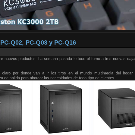
X PC-Q02, PC-Q03 y PC-Q16
tar nuevos productos. La semana pasada le toco el turno a tres nuevas caja
e claro por donde van a ir los tiros en el mundo multimedia del hogar
ea de salida para abarcar las necesidades de todo tipo de clientes.