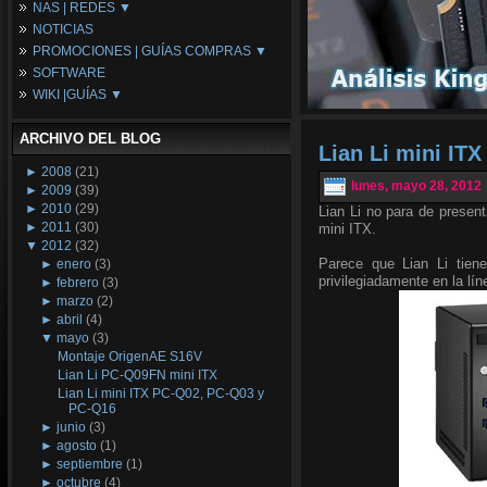
NAS | REDES ▼
Placas Base
NOTICIAS
Procesadores
NAS
PROMOCIONES | GUÍAS COMPRAS ▼
Periféricos
Espacio Synology
SOFTWARE
Refrigeración
Redes
Configuraciones Ordenadores
WIKI |GUÍAS ▼
Tarjetas Gráficas
Guías de Compras
Android PC
Promociones
Guías y Tutoriales
ARCHIVO DEL BLOG
Wikipedia
Lian Li mini IT
Tus Montajes
►
2008
(21)
lunes, mayo 28, 2012
►
2009
(39)
►
2010
(29)
Lian Li no para de presen
►
2011
(30)
mini ITX.
▼
2012
(32)
Parece que Lian Li tien
►
enero
(3)
privilegiadamente en la lín
►
febrero
(3)
►
marzo
(2)
►
abril
(4)
▼
mayo
(3)
Montaje OrigenAE S16V
Lian Li PC-Q09FN mini ITX
Lian Li mini ITX PC-Q02, PC-Q03 y
PC-Q16
►
junio
(3)
►
agosto
(1)
►
septiembre
(1)
►
octubre
(4)