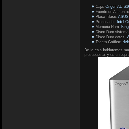
Caja:
Origen AE S1
Fuente de Alimenta
Placa Base:
ASUS 
Procesador:
Intel C
Memoria Ram:
Kin
Disco Duro sistema
Disco Duro datos:
W
Tarjeta Gráfica:
Nvi
De la caja hablaremos mas
presupuesto, y es un equi