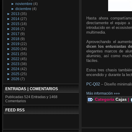
►
noviembre
(4)
►
diciembre
(4)
►
2013
(35)
Hasta ahora compartíamo
►
2014
(27)
directamente el equipo a
►
2015
(18)
introducido en el ecosiste
►
2016
(7)
multimedia.
►
2017
(9)
►
2018
(9)
Aprovechando el aumento d
►
2019
(22)
dicen los entusiastas de
►
2020
(34)
elegantes marcos de alumi
►
2021
(55)
aluminio, así como mucha
►
2022
(45)
fáciles.
►
2023
(38)
►
2024
(42)
Estos tres chasis también
►
2025
(25)
encendido y durante la lec
►
2026
(7)
PC-Q02
– Diseño minimalis
ENTRADAS | COMENTARIOS
Más información »»»
Publicadas
524 Entradas y
1468
Categoria
Cajas
|
Comentarios
FEED RSS