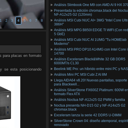
Análisis Slimbook One M9 con AMD AI 9 HX 37
Presentada la edición chromax.black del Noctu
NF‑A12x25 G2 (120mm)
Análisis MSI Cubi NUC AI+ 3MG "Intel Core Ultr
1
2
3
4
5
6
7
8
386H"
Análisis MSI MPG B850I EDGE TI WIFI (Con red
5 GbE)
Análisis MSI Cubi NUC AI 1UMG "Tu HOMElab
Moderno"
Análisis MSI PRO DP10 A14MG con Intel Core i
14700
s para placas en formato
Análisis Exceleram Black&White 32 GB DDR5
6000MT/s CL30
Beelink ME Pro: un híbrido entre mini PC y NAS
 y se esta posicionando
Análisis Mini PC MSI Cubi Z AI 8M
Llega AIDA64 v8.20! Nuevas pantallas, soporte
para Blackwell...
Análisis SilverStone FX600Z Platinum: 600W e
formato Flex ATX
Análisis Noctua NF-A12x25 G2 PWM y familia
Noctua presenta NH-D15 G2 y NF-A14x25 G2
chromax.black
Exceleram lanza la serie 42 DDR5 U-DIMM
SilverStone Crown 04: diseño atemporal, espíri
renovado