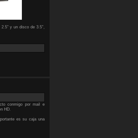
 2.5" y un disco de 3.5",
cto conmigo por mail e
en HD.
portante es su caja una