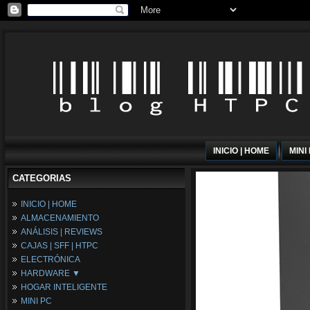
INICIO | HOME
MINI
CATEGORIAS
INICIO | HOME
ALMACENAMIENTO
ANÁLISIS | REVIEWS
CAJAS | SFF | HTPC
ELECTRÓNICA
HARDWARE ▼
HOGAR INTELIGENTE
Fuentes de Alimentación
MINI PC
Memória RAM