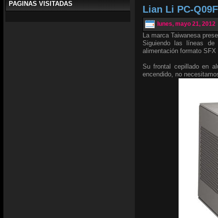
PAGINAS VISITADAS
Lian Li PC-Q09F
lunes, mayo 21, 2012
La marca Taiwanesa prese
Siguiendo las líneas de
alimentación formato SFX 
Su frontal cepillado en 
encendido, no necesitam