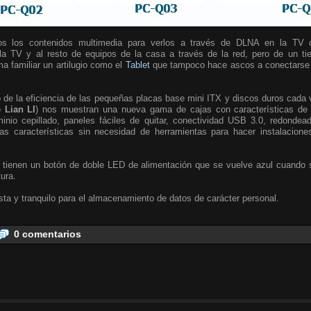
s los contenidos multimedia para verlos a través de DLNA en la TV 
 la TV y al resto de equipos de la casa a través de la red, pero de un t
ma familiar un artilugio como el
Tablet
que tampoco hace ascos a conectarse v
e la eficiencia de las pequeñas placas base mini ITX y discos duros cada 
 Lian LI
) nos muestran una nueva gama de cajas con características de a
nio cepillado, paneles fáciles de quitar, conectividad USB 3.0, redondea
s características sin necesidad de herramientas para hacer instalacione
 tienen un botón de doble LED de alimentación que se vuelve azul cuando s
tura.
ta y tranquilo para el almacenamiento de datos de carácter personal.
0 comentarios