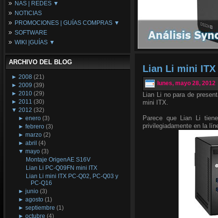
NAS | REDES ▼
Placas Base
NOTICIAS
Procesadores
NAS
PROMOCIONES | GUÍAS COMPRAS ▼
Periféricos
Espacio Synology
SOFTWARE
Refrigeración
Redes
Configuraciones Ordenadores
WIKI |GUÍAS ▼
Tarjetas Gráficas
Guías de Compras
Android PC
Promociones
Guías y Tutoriales
ARCHIVO DEL BLOG
Wikipedia
Lian Li mini IT
Tus Montajes
►
2008
(21)
lunes, mayo 28, 2012
►
2009
(39)
►
2010
(29)
Lian Li no para de presen
►
2011
(30)
mini ITX.
▼
2012
(32)
Parece que Lian Li tien
►
enero
(3)
privilegiadamente en la lín
►
febrero
(3)
►
marzo
(2)
►
abril
(4)
▼
mayo
(3)
Montaje OrigenAE S16V
Lian Li PC-Q09FN mini ITX
Lian Li mini ITX PC-Q02, PC-Q03 y
PC-Q16
►
junio
(3)
►
agosto
(1)
►
septiembre
(1)
►
octubre
(4)