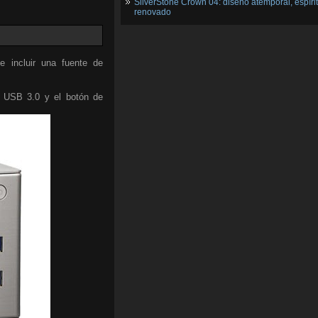
SilverStone Crown 04: diseño atemporal, espíri
renovado
 incluir una fuente de
os USB 3.0 y el botón de