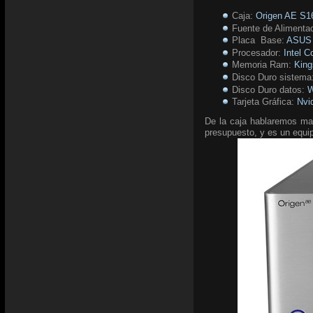
Caja:
Origen AE S1
Fuente de Alimenta
Placa Base:
ASUS 
Procesador:
Intel C
Memoria Ram:
Kin
Disco Duro sistema
Disco Duro datos:
W
Tarjeta Gráfica:
Nvi
De la caja hablaremos mas
presupuesto, y es un equi