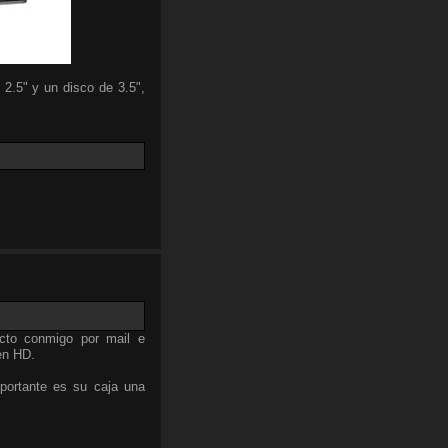
 2.5" y un disco de 3.5",
cto conmigo por mail e
en HD.
portante es su caja una