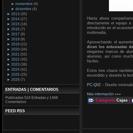
►
noviembre
(4)
►
diciembre
(4)
►
2013
(35)
Hasta ahora compartíamo
►
2014
(27)
directamente el equipo a
►
2015
(18)
introducido en el ecosiste
►
2016
(7)
multimedia.
►
2017
(9)
►
2018
(9)
Aprovechando el aumento d
►
2019
(22)
dicen los entusiastas de
►
2020
(34)
elegantes marcos de alumi
►
2021
(55)
aluminio, así como mucha
►
2022
(45)
fáciles.
►
2023
(38)
►
2024
(42)
Estos tres chasis también
►
2025
(25)
encendido y durante la lec
►
2026
(7)
PC-Q02
– Diseño minimalis
ENTRADAS | COMENTARIOS
Más información »»»
Publicadas
524 Entradas y
1468
Categoria
Cajas
|
Comentarios
FEED RSS