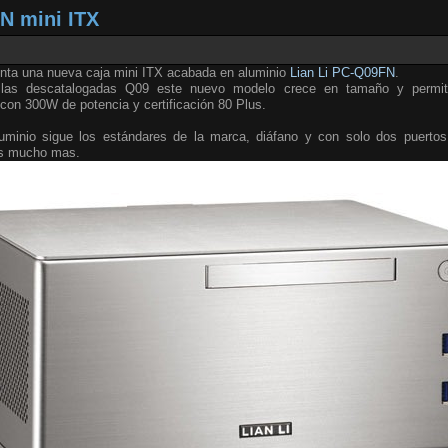
N mini ITX
nta una nueva caja mini ITX acabada en aluminio
Lian Li PC-Q09FN
.
 las descatalogadas Q09 este nuevo modelo crece en tamaño y permite
con 300W de potencia y certificación 80 Plus.
aluminio sigue los estándares de la marca, diáfano y con solo dos puert
os mucho mas.