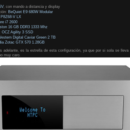
6V
, con mando a distancia y display
ción:
BeQuiet E9 680W Modular
P8Z68-V LX
ore i7 2600
gston 16 GB DDR3 1333 Mhz
:
OCZ Agility 3 SSD
estern Digital Caviar Green 2 TB
dia Zotac GTX 570 1.28GB
 adelante, es la estrella de esta configuración, ya que por si sola se llev
po muy caro.