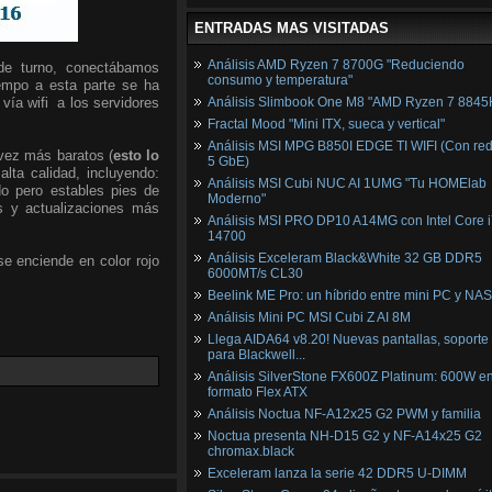
ENTRADAS MAS VISITADAS
Análisis AMD Ryzen 7 8700G "Reduciendo
de turno, conectábamos
consumo y temperatura"
iempo a esta parte se ha
ía wifi a los servidores
Análisis Slimbook One M8 "AMD Ryzen 7 8845
Fractal Mood "Mini ITX, sueca y vertical"
Análisis MSI MPG B850I EDGE TI WIFI (Con red
vez más baratos (
esto lo
5 GbE)
lta calidad, incluyendo:
Análisis MSI Cubi NUC AI 1UMG "Tu HOMElab
do pero estables pies de
Moderno"
s y actualizaciones más
Análisis MSI PRO DP10 A14MG con Intel Core i
14700
Análisis Exceleram Black&White 32 GB DDR5
e enciende en color rojo
6000MT/s CL30
Beelink ME Pro: un híbrido entre mini PC y NAS
Análisis Mini PC MSI Cubi Z AI 8M
Llega AIDA64 v8.20! Nuevas pantallas, soporte
para Blackwell...
Análisis SilverStone FX600Z Platinum: 600W e
formato Flex ATX
Análisis Noctua NF-A12x25 G2 PWM y familia
Noctua presenta NH-D15 G2 y NF-A14x25 G2
chromax.black
Exceleram lanza la serie 42 DDR5 U-DIMM