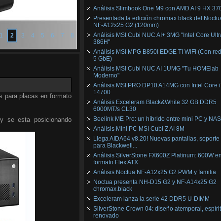
Análisis Slimbook One M9 con AMD AI 9 HX 37
Presentada la edición chromax.black del Noctu
NF‑A12x25 G2 (120mm)
Análisis MSI Cubi NUC AI+ 3MG "Intel Core Ultr
1
2
3
4
5
6
7
8
386H"
Análisis MSI MPG B850I EDGE TI WIFI (Con red
5 GbE)
Análisis MSI Cubi NUC AI 1UMG "Tu HOMElab
Moderno"
Análisis MSI PRO DP10 A14MG con Intel Core i
14700
s para placas en formato
Análisis Exceleram Black&White 32 GB DDR5
6000MT/s CL30
Beelink ME Pro: un híbrido entre mini PC y NAS
 y se esta posicionando
Análisis Mini PC MSI Cubi Z AI 8M
Llega AIDA64 v8.20! Nuevas pantallas, soporte
para Blackwell...
Análisis SilverStone FX600Z Platinum: 600W e
formato Flex ATX
Análisis Noctua NF-A12x25 G2 PWM y familia
Noctua presenta NH-D15 G2 y NF-A14x25 G2
chromax.black
Exceleram lanza la serie 42 DDR5 U-DIMM
SilverStone Crown 04: diseño atemporal, espíri
renovado