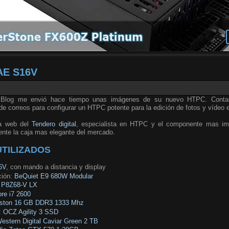
AE S16V
l Blog me envió hace tiempo unas imágenes de su nuevo HTPC. Conta
de correos para configurar un HTPC potente para la edición de fotos y vídeo 
la web del
Tendero digital
, especialista en HTPC y el componente mas im
nte la caja mas elegante del mercado.
TILIZADOS
6V
, con mando a distancia y display
ción:
BeQuiet E9 680W Modular
P8Z68-V LX
ore i7 2600
gston 16 GB DDR3 1333 Mhz
:
OCZ Agility 3 SSD
estern Digital Caviar Green 2 TB