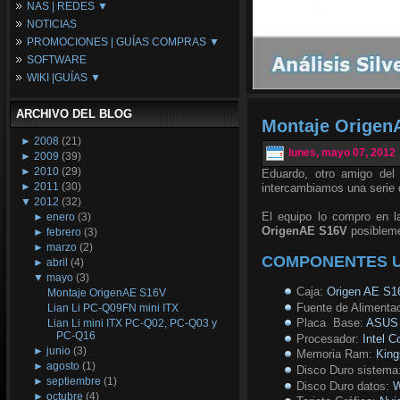
NAS | REDES ▼
Placas Base
NOTICIAS
Procesadores
NAS
PROMOCIONES | GUÍAS COMPRAS ▼
Periféricos
Espacio Synology
SOFTWARE
Refrigeración
Redes
Configuraciones Ordenadores
WIKI |GUÍAS ▼
Tarjetas Gráficas
Guías de Compras
Android PC
Promociones
Guías y Tutoriales
ARCHIVO DEL BLOG
Wikipedia
Montaje Origen
Tus Montajes
►
2008
(21)
lunes, mayo 07, 2012
►
2009
(39)
►
2010
(29)
Eduardo, otro amigo de
►
2011
(30)
intercambiamos una serie 
▼
2012
(32)
El equipo lo compro en 
►
enero
(3)
OrigenAE S16V
posibleme
►
febrero
(3)
►
marzo
(2)
COMPONENTES U
►
abril
(4)
▼
mayo
(3)
Caja:
Origen AE S1
Montaje OrigenAE S16V
Fuente de Alimenta
Lian Li PC-Q09FN mini ITX
Placa Base:
ASUS 
Lian Li mini ITX PC-Q02, PC-Q03 y
PC-Q16
Procesador:
Intel C
►
junio
(3)
Memoria Ram:
Kin
►
agosto
(1)
Disco Duro sistema
►
septiembre
(1)
Disco Duro datos:
W
►
octubre
(4)