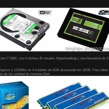
Core i7 2600, con 4 núcleos (8 virtuales Hypertreading) y una frecuencia de
ngston a 1333Mhz en 4 módulos de 4GB alcanzando los 16GB. Para editar 
 uso de tal cantidad de memoria Ram.