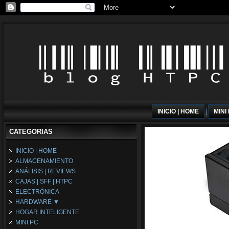
INICIO | HOME
MINI
CATEGORIAS
INICIO | HOME
ALMACENAMIENTO
ANÁLISIS | REVIEWS
CAJAS | SFF | HTPC
ELECTRÓNICA
HARDWARE ▼
HOGAR INTELIGENTE
Fuentes de Alimentación
MINI PC
Memória RAM