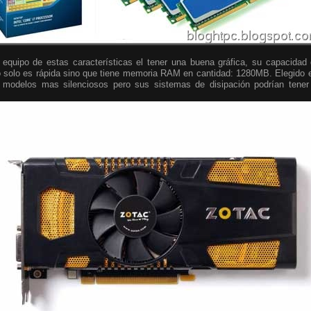
equipo de estas características el tener una buena gráfica, su capacidad
no solo es rápida sino que tiene memoria RAM en cantidad: 1280MB. Elegido
 modelos mas silenciosos pero sus sistemas de disipación podrían tener