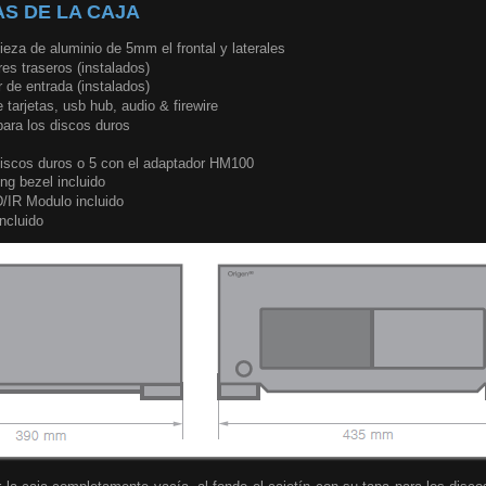
S DE LA CAJA
ieza de aluminio de 5mm el frontal y laterales
es traseros (instalados)
 de entrada (instalados)
e tarjetas, usb hub, audio & firewire
ara los discos duros
discos duros o 5 con el adaptador HM100
ng bezel incluido
/IR Modulo incluido
ncluido