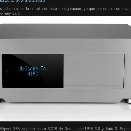
dia Zotac GTX 570 1.28GB
 adelante, es la estrella de esta configuración, ya que por si sola se llev
po muy caro.
 chipset Z68, soporta hasta 32GB de Ram, tiene USB 3.0 y Sata 3. Soport