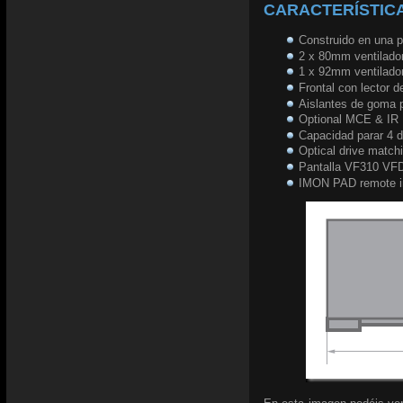
CARACTERÍSTICA
Construido en una p
2 x 80mm ventilador
1 x 92mm ventilador
Frontal con lector d
Aislantes de goma p
Optional MCE & IR
Capacidad parar 4 
Optical drive matchi
Pantalla VF310 VFD
IMON PAD remote i