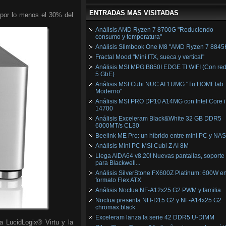
ENTRADAS MAS VISITADAS
a por lo menos el 30% del
Análisis AMD Ryzen 7 8700G "Reduciendo
consumo y temperatura"
Análisis Slimbook One M8 "AMD Ryzen 7 8845
Fractal Mood "Mini ITX, sueca y vertical"
Análisis MSI MPG B850I EDGE TI WIFI (Con red
5 GbE)
Análisis MSI Cubi NUC AI 1UMG "Tu HOMElab
Moderno"
Análisis MSI PRO DP10 A14MG con Intel Core i
14700
Análisis Exceleram Black&White 32 GB DDR5
6000MT/s CL30
Beelink ME Pro: un híbrido entre mini PC y NAS
Análisis Mini PC MSI Cubi Z AI 8M
Llega AIDA64 v8.20! Nuevas pantallas, soporte
para Blackwell...
Análisis SilverStone FX600Z Platinum: 600W e
formato Flex ATX
Análisis Noctua NF-A12x25 G2 PWM y familia
Noctua presenta NH-D15 G2 y NF-A14x25 G2
chromax.black
Exceleram lanza la serie 42 DDR5 U-DIMM
a LucidLogix® Virtu y la