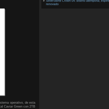
SilverStone Crown 04: diseño atemporal, espíri
renovado
stema operativo, de esta
ital Caviar Green con 2TB