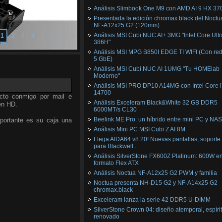
Análisis Slimbook One M9 con AMD AI 9 HX 37
Presentada la edición chromax.black del Noctu
NF‑A12x25 G2 (120mm)
Análisis MSI Cubi NUC AI+ 3MG "Intel Core Ultr
1
2
3
4
5
6
7
8
386H"
Análisis MSI MPG B850I EDGE TI WIFI (Con red
5 GbE)
Análisis MSI Cubi NUC AI 1UMG "Tu HOMElab
Moderno"
Análisis MSI PRO DP10 A14MG con Intel Core i
14700
cto conmigo por mail e
Análisis Exceleram Black&White 32 GB DDR5
en HD.
6000MT/s CL30
Beelink ME Pro: un híbrido entre mini PC y NAS
portante es su caja una
Análisis Mini PC MSI Cubi Z AI 8M
Llega AIDA64 v8.20! Nuevas pantallas, soporte
para Blackwell...
Análisis SilverStone FX600Z Platinum: 600W e
formato Flex ATX
Análisis Noctua NF-A12x25 G2 PWM y familia
Noctua presenta NH-D15 G2 y NF-A14x25 G2
chromax.black
Exceleram lanza la serie 42 DDR5 U-DIMM
SilverStone Crown 04: diseño atemporal, espíri
renovado