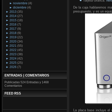
Tarjeta Gráfica:
Nvi
►
noviembre
(4)
De la caja hablaremos mas
►
diciembre
(4)
presupuesto, y es un equi
►
2013
(35)
►
2014
(27)
►
2015
(18)
►
2016
(7)
►
2017
(9)
►
2018
(9)
►
2019
(22)
►
2020
(34)
►
2021
(55)
►
2022
(45)
►
2023
(38)
►
2024
(42)
►
2025
(25)
►
2026
(7)
ENTRADAS | COMENTARIOS
Publicadas
524 Entradas y
1468
Comentarios
FEED RSS
La placa base incluye el