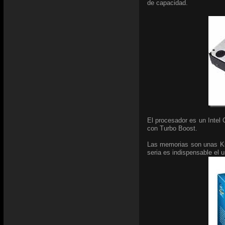
de capacidad.
El procesador es un Intel 
con Turbo Boost.
Las memorias son unas Ki
seria es indispensable el