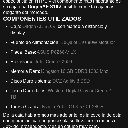
especialista en HTPC y el componente mas importante es
su caja una
OrigenAE S16V
posiblemente la caja mas
elegante del mercado.
COMPONENTES UTILIZADOS
Caja:
Origen AE S16V
, con mando a distancia y
display
Fuente de Alimentación:
BeQuiet E9 680W Modular
Placa Base:
ASUS P8Z68-V LX
Procesador:
Intel Core i7 2600
Memoria Ram:
Kingston 16 GB DDR3 1333 Mhz
Disco Duro sistema:
OCZ Agility 3 SSD
Disco Duro datos:
Western Digital Caviar Green 2
TB
Tarjeta Gráfica:
Nvidia Zotac GTX 570 1.28GB
De la caja hablaremos mas adelante, es la estrella de esta
configuración, ya que por si sola se lleva por lo menos el
30% del presupuesto, y es un equipo muy caro.