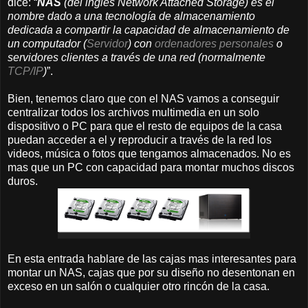
dice: “
NAS
(del inglés Network Attached Storage) es el
nombre dado a una tecnología de almacenamiento
dedicada a compartir la capacidad de almacenamiento de
un computador (
Servidor
) con
ordenadores personales
o
servidores clientes a través de una red (normalmente
TCP/IP
)
”.
Bien, tenemos claro que con el NAS vamos a conseguir
centralizar todos los archivos multimedia en un solo
dispositivo o PC para que el resto de equipos de la casa
puedan acceder a el y reproducir a través de la red los
videos, música o fotos que tengamos almacenados. No es
mas que un PC con capacidad para montar muchos discos
duros.
En esta entrada hablare de las cajas mas interesantes para
montar un NAS, cajas que por su diseño no desentonan en
exceso en un salón o cualquier otro rincón de la casa.