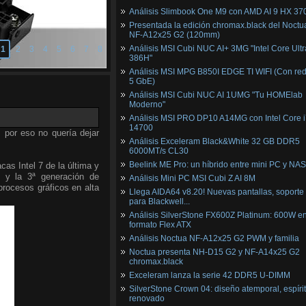
Análisis Slimbook One M9 con AMD AI 9 HX 37
Presentada la edición chromax.black del Noctu
NF‑A12x25 G2 (120mm)
Análisis MSI Cubi NUC AI+ 3MG "Intel Core Ultr
1
2
3
4
5
6
7
8
386H"
Análisis MSI MPG B850I EDGE TI WIFI (Con red
5 GbE)
Análisis MSI Cubi NUC AI 1UMG "Tu HOMElab
Moderno"
Análisis MSI PRO DP10 A14MG con Intel Core i
14700
, por eso no quería dejar
Análisis Exceleram Black&White 32 GB DDR5
6000MT/s CL30
Beelink ME Pro: un híbrido entre mini PC y NAS
as Intel 7 de la última y
 y la 3ª generación de
Análisis Mini PC MSI Cubi Z AI 8M
procesos gráficos en alta
Llega AIDA64 v8.20! Nuevas pantallas, soporte
para Blackwell...
Análisis SilverStone FX600Z Platinum: 600W e
formato Flex ATX
Análisis Noctua NF-A12x25 G2 PWM y familia
Noctua presenta NH-D15 G2 y NF-A14x25 G2
chromax.black
Exceleram lanza la serie 42 DDR5 U-DIMM
SilverStone Crown 04: diseño atemporal, espíri
renovado