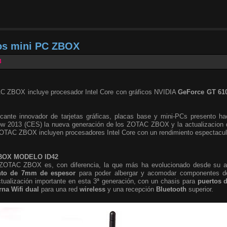
los mini PC ZBOX
3
 ZBOX incluye procesador Intel Core con gráficos NVIDIA
GeForce GT 61
icante innovador de tarjetas gráficas, placas base y mini-PCs presento ha
w 2013 (CES) la nueva generación de los ZOTAC ZBOX y la actualizacion d
OTAC ZBOX incluyen procesadores Intel Core con un rendimiento espectacul
ZBOX MODELO ID42
ZOTAC ZBOX es, con diferencia, la que más ha evolucionado desde su ap
nto de 7mm de espesor
para poder albergar y acomodar componentes de
ctualización importante en esta 3ª generación, con un chasis para
puertos d
rna Wifi
dual
para una red
wireless
y una recepción
Bluetooth
superior.