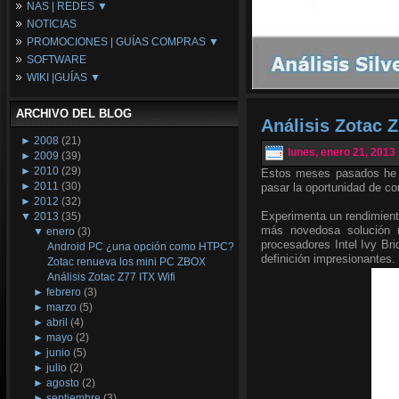
NAS | REDES ▼
Placas Base
NOTICIAS
Procesadores
NAS
PROMOCIONES | GUÍAS COMPRAS ▼
Periféricos
Espacio Synology
SOFTWARE
Refrigeración
Redes
Configuraciones Ordenadores
WIKI |GUÍAS ▼
Tarjetas Gráficas
Guías de Compras
Android PC
Promociones
Guías y Tutoriales
ARCHIVO DEL BLOG
Wikipedia
Análisis Zotac Z
Tus Montajes
►
2008
(21)
lunes, enero 21, 2013
►
2009
(39)
►
2010
(29)
Estos meses pasados he e
►
2011
(30)
pasar la oportunidad de c
►
2012
(32)
Experimenta un rendimient
▼
2013
(35)
más novedosa solución m
▼
enero
(3)
procesadores Intel Ivy Bri
Android PC ¿una opción como HTPC?
definición impresionantes.
Zotac renueva los mini PC ZBOX
Análisis Zotac Z77 ITX Wifi
►
febrero
(3)
►
marzo
(5)
►
abril
(4)
►
mayo
(2)
►
junio
(5)
►
julio
(2)
►
agosto
(2)
►
septiembre
(3)