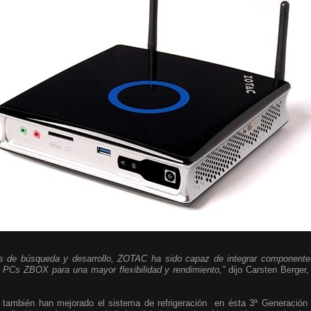
de búsqueda y desarrollo, ZOTAC ha sido capaz de integrar componentes
i PCs ZBOX para una mayor flexibilidad y rendimiento,”
dijo Carsten Berger,
también han mejorado el sistema de refrigeración en ésta 3ª Generación 