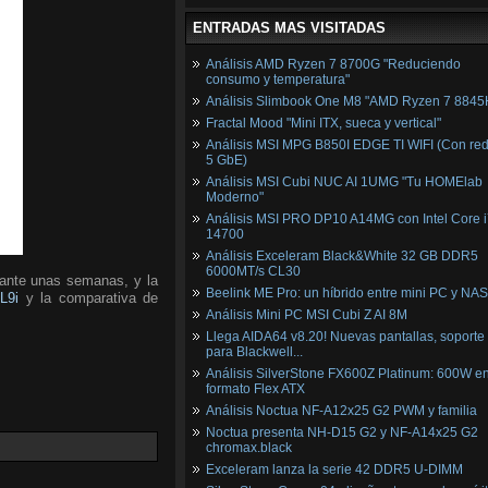
ENTRADAS MAS VISITADAS
Análisis AMD Ryzen 7 8700G "Reduciendo
consumo y temperatura"
Análisis Slimbook One M8 "AMD Ryzen 7 8845
Fractal Mood "Mini ITX, sueca y vertical"
Análisis MSI MPG B850I EDGE TI WIFI (Con red
5 GbE)
Análisis MSI Cubi NUC AI 1UMG "Tu HOMElab
Moderno"
Análisis MSI PRO DP10 A14MG con Intel Core i
14700
Análisis Exceleram Black&White 32 GB DDR5
6000MT/s CL30
rante unas semanas, y la
Beelink ME Pro: un híbrido entre mini PC y NAS
L9i
y la comparativa de
Análisis Mini PC MSI Cubi Z AI 8M
Llega AIDA64 v8.20! Nuevas pantallas, soporte
para Blackwell...
Análisis SilverStone FX600Z Platinum: 600W e
formato Flex ATX
Análisis Noctua NF-A12x25 G2 PWM y familia
Noctua presenta NH-D15 G2 y NF-A14x25 G2
chromax.black
Exceleram lanza la serie 42 DDR5 U-DIMM