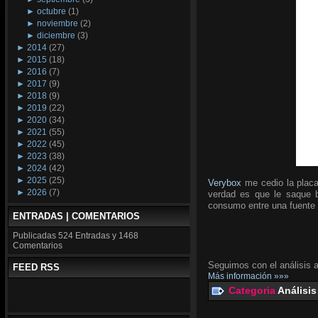
►
octubre
(1)
►
noviembre
(2)
►
diciembre
(3)
►
2014
(27)
►
2015
(18)
►
2016
(7)
►
2017
(9)
►
2018
(9)
►
2019
(22)
►
2020
(34)
►
2021
(55)
►
2022
(45)
►
2023
(38)
►
2024
(42)
►
2025
(25)
Verybox
me cedio la placa
►
2026
(7)
verdad es que le saque ba
consumo entre una fuente 
ENTRADAS | COMENTARIOS
Publicadas
524 Entradas y
1468
Comentarios
Seguimos con el análisis a
FEED RSS
Más información »»»
Categoria
Análisis