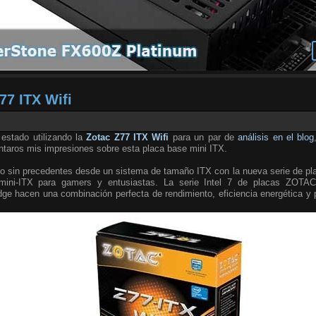
77 ITX Wifi
stado utilizando la
Zotac Z77 ITX Wifi
para un par de
análisis en el blog
ontaros mis impresiones sobre esta placa base mini ITX.
o sin precedentes desde un sistema de tamaño ITX con la nueva serie de plac
ini-ITX para gamers y entusiastas. La serie Intel 7 de placas ZOTAC
dge hacen una combinación perfecta de rendimiento, eficiencia energética y 