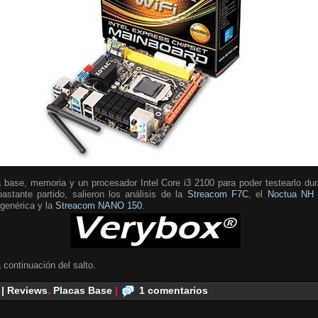
 base, memoria y un procesador Intel Core i3 2100 para poder testearlo du
stante partido, salieron los análisis de la
Streacom F7C
, el
Noctua NH 
genérica y la
Streacom NANO 150
.
 continuación del salto.
 | Reviews
,
Placas Base
|
1 comentarios