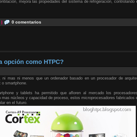
ventilación, mejora las propiedades del sistema de refrigeración, controlando
|
0 comentarios
a opción como HTPC?
 ni mas ni menos que un ordenador basado en un procesador de arquite
t o smartphone.
tphone y tablets ha permitido que afloren al mercado los procesadore
n mas núcleos y capacidad de proceso, estos microprocesadores fabricados e
ar en el futuro.