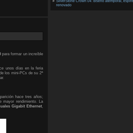
SilverStone Crown 04: diseño atemporal, espíri
renovado
0
para formar un increíble
ce unos días en la feria
e los mini-PCs de su 2ª
ar.
arición hace tres años;
 mayor rendimiento. La
uales Gigabit Ethernet
,