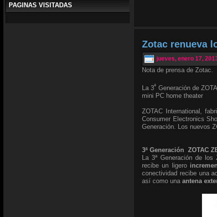
PAGINAS VISITADAS
Zotac renueva 
jueves, enero 17, 201
Nota de prensa de Zotac.
ª
La 3
Generación de ZOTAC
mini PC home theater
ZOTAC International, fabr
Consumer Electronics Sho
Generación. Los nuevos Z
3ª Generación ZOTAC 
La 3ª Generación de los 
recibe un ligero
increme
conectividad recibe una a
así como una
antena exte