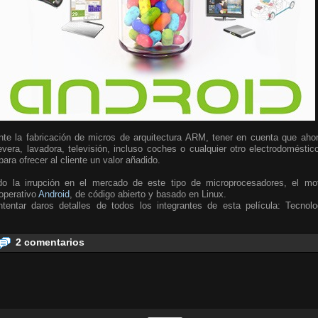
te la fabricación de micros de arquitectura ARM, tener en cuenta que ahora
vera, lavadora, televisión, incluso coches o cualquier otro electrodoméstic
ara ofrecer al cliente un valor añadido.
do la irrupción en el mercado de este tipo de microprocesadores, el mo
 operativo
Android
, de código abierto y basado en Linux.
tentar daros detalles de todos los integrantes de esta película: Tecnolo
2 comentarios