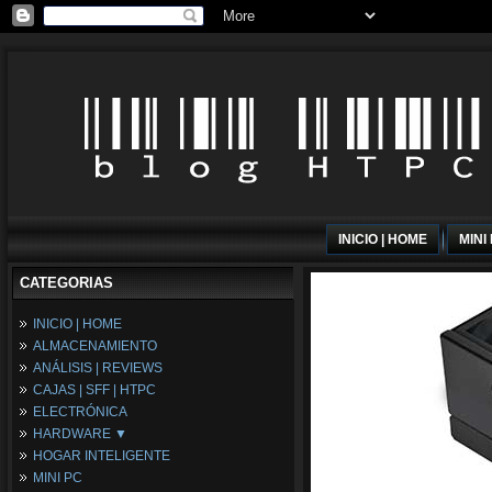
INICIO | HOME
MINI
CATEGORIAS
INICIO | HOME
ALMACENAMIENTO
ANÁLISIS | REVIEWS
CAJAS | SFF | HTPC
ELECTRÓNICA
HARDWARE ▼
HOGAR INTELIGENTE
Fuentes de Alimentación
MINI PC
Memória RAM