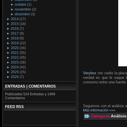
►
octubre
(1)
►
noviembre
(2)
►
diciembre
(3)
►
2014
(27)
►
2015
(18)
►
2016
(7)
►
2017
(9)
►
2018
(9)
►
2019
(22)
►
2020
(34)
►
2021
(55)
►
2022
(45)
►
2023
(38)
►
2024
(42)
►
2025
(25)
Verybox
me cedio la placa
►
2026
(7)
verdad es que le saque ba
consumo entre una fuente 
ENTRADAS | COMENTARIOS
Publicadas
524 Entradas y
1468
Comentarios
Seguimos con el análisis a
FEED RSS
Más información »»»
Categoria
Análisis