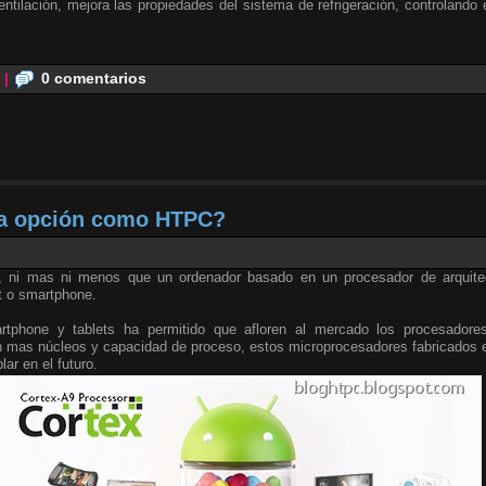
ventilación, mejora las propiedades del sistema de refrigeración, controlando
|
0 comentarios
a opción como HTPC?
 ni mas ni menos que un ordenador basado en un procesador de arquite
t o smartphone.
tphone y tablets ha permitido que afloren al mercado los procesadore
n mas núcleos y capacidad de proceso, estos microprocesadores fabricados e
ar en el futuro.