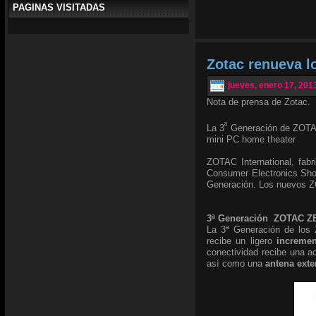
PAGINAS VISITADAS
Zotac renueva 
jueves, enero 17, 201
Nota de prensa de Zotac.
ª
La 3
Generación de ZOTAC
mini PC home theater
ZOTAC International, fabr
Consumer Electronics Sho
Generación. Los nuevos Z
3ª Generación ZOTAC 
La 3ª Generación de los 
recibe un ligero
increme
conectividad recibe una a
así como una
antena exte