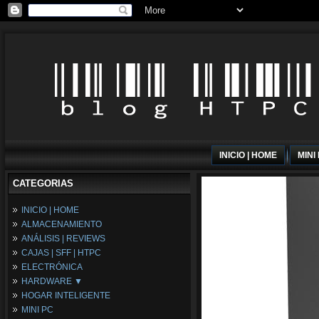
INICIO | HOME
MINI
CATEGORIAS
INICIO | HOME
ALMACENAMIENTO
ANÁLISIS | REVIEWS
CAJAS | SFF | HTPC
ELECTRÓNICA
HARDWARE ▼
HOGAR INTELIGENTE
Fuentes de Alimentación
MINI PC
Memória RAM