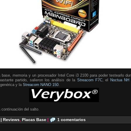
 base, memoria y un procesador Intel Core i3 2100 para poder testearlo du
stante partido, salieron los análisis de la
Streacom F7C
, el
Noctua NH 
genérica y la
Streacom NANO 150
.
 continuación del salto.
 | Reviews
,
Placas Base
|
1 comentarios