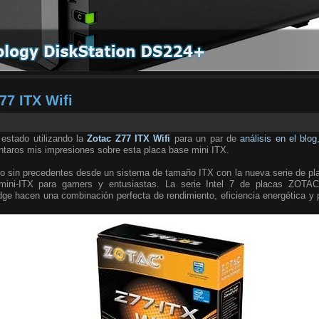
77 ITX Wifi
stado utilizando la
Zotac Z77 ITX Wifi
para un par de
análisis en el blog
ontaros mis impresiones sobre esta placa base mini ITX.
o sin precedentes desde un sistema de tamaño ITX con la nueva serie de plac
ini-ITX para gamers y entusiastas. La serie Intel 7 de placas ZOTAC
dge hacen una combinación perfecta de rendimiento, eficiencia energética y 