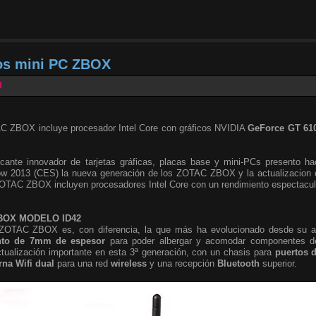
los mini PC ZBOX
3
 ZBOX incluye procesador Intel Core con gráficos NVIDIA
GeForce GT 61
icante innovador de tarjetas gráficas, placas base y mini-PCs presento ha
w 2013 (CES) la nueva generación de los ZOTAC ZBOX y la actualizacion d
OTAC ZBOX incluyen procesadores Intel Core con un rendimiento espectacul
ZBOX MODELO ID42
ZOTAC ZBOX es, con diferencia, la que más ha evolucionado desde su ap
nto de 7mm de espesor
para poder albergar y acomodar componentes de
ctualización importante en esta 3ª generación, con un chasis para
puertos d
rna Wifi
dual
para una red
wireless
y una recepción
Bluetooth
superior.