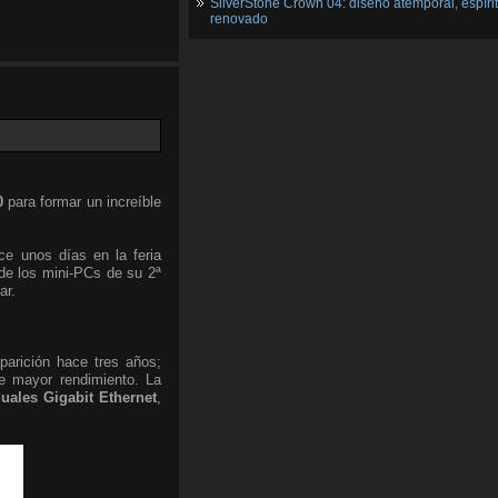
SilverStone Crown 04: diseño atemporal, espíri
renovado
0
para formar un increíble
ce unos días en la feria
e los mini-PCs de su 2ª
ar.
arición hace tres años;
 mayor rendimiento. La
uales Gigabit Ethernet
,