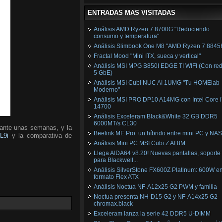
ENTRADAS MAS VISITADAS
Análisis AMD Ryzen 7 8700G "Reduciendo
consumo y temperatura"
Análisis Slimbook One M8 "AMD Ryzen 7 8845
Fractal Mood "Mini ITX, sueca y vertical"
Análisis MSI MPG B850I EDGE TI WIFI (Con red
5 GbE)
Análisis MSI Cubi NUC AI 1UMG "Tu HOMElab
Moderno"
Análisis MSI PRO DP10 A14MG con Intel Core i
14700
Análisis Exceleram Black&White 32 GB DDR5
6000MT/s CL30
rante unas semanas, y la
Beelink ME Pro: un híbrido entre mini PC y NAS
L9i
y la comparativa de
Análisis Mini PC MSI Cubi Z AI 8M
Llega AIDA64 v8.20! Nuevas pantallas, soporte
para Blackwell...
Análisis SilverStone FX600Z Platinum: 600W e
formato Flex ATX
Análisis Noctua NF-A12x25 G2 PWM y familia
Noctua presenta NH-D15 G2 y NF-A14x25 G2
chromax.black
Exceleram lanza la serie 42 DDR5 U-DIMM