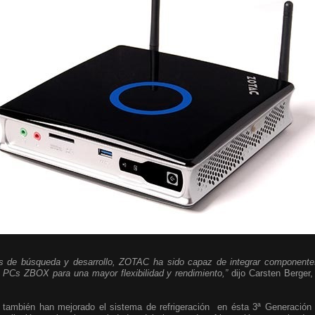
de búsqueda y desarrollo, ZOTAC ha sido capaz de integrar componentes
i PCs ZBOX para una mayor flexibilidad y rendimiento,”
dijo Carsten Berger,
también han mejorado el sistema de refrigeración en ésta 3ª Generación 