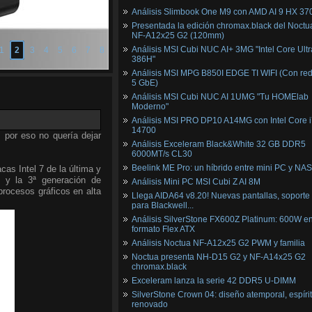
Análisis Slimbook One M9 con AMD AI 9 HX 37
Presentada la edición chromax.black del Noctu
NF‑A12x25 G2 (120mm)
Análisis MSI Cubi NUC AI+ 3MG "Intel Core Ultr
1
2
3
4
5
6
7
8
386H"
Análisis MSI MPG B850I EDGE TI WIFI (Con red
5 GbE)
Análisis MSI Cubi NUC AI 1UMG "Tu HOMElab
Moderno"
Análisis MSI PRO DP10 A14MG con Intel Core i
14700
, por eso no quería dejar
Análisis Exceleram Black&White 32 GB DDR5
6000MT/s CL30
Beelink ME Pro: un híbrido entre mini PC y NAS
as Intel 7 de la última y
 y la 3ª generación de
Análisis Mini PC MSI Cubi Z AI 8M
procesos gráficos en alta
Llega AIDA64 v8.20! Nuevas pantallas, soporte
para Blackwell...
Análisis SilverStone FX600Z Platinum: 600W e
formato Flex ATX
Análisis Noctua NF-A12x25 G2 PWM y familia
Noctua presenta NH-D15 G2 y NF-A14x25 G2
chromax.black
Exceleram lanza la serie 42 DDR5 U-DIMM
SilverStone Crown 04: diseño atemporal, espíri
renovado