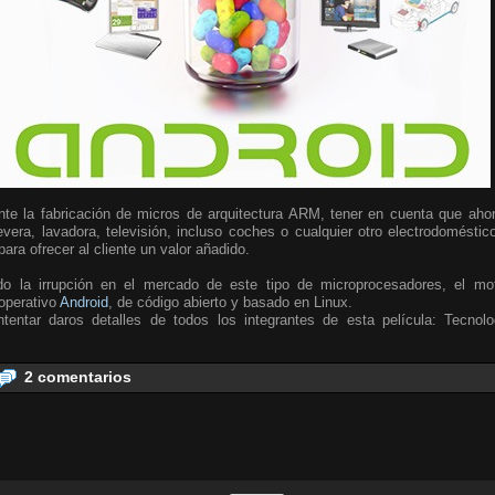
te la fabricación de micros de arquitectura ARM, tener en cuenta que ahora
vera, lavadora, televisión, incluso coches o cualquier otro electrodoméstic
ara ofrecer al cliente un valor añadido.
do la irrupción en el mercado de este tipo de microprocesadores, el mo
 operativo
Android
, de código abierto y basado en Linux.
tentar daros detalles de todos los integrantes de esta película: Tecnolo
2 comentarios