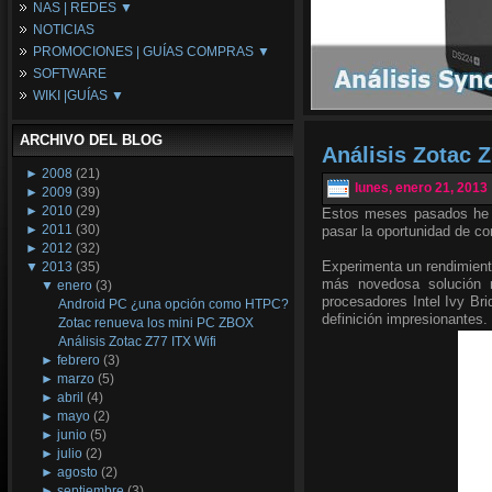
NAS | REDES ▼
Placas Base
NOTICIAS
Procesadores
NAS
PROMOCIONES | GUÍAS COMPRAS ▼
Periféricos
Espacio Synology
SOFTWARE
Refrigeración
Redes
Configuraciones Ordenadores
WIKI |GUÍAS ▼
Tarjetas Gráficas
Guías de Compras
Android PC
Promociones
Guías y Tutoriales
ARCHIVO DEL BLOG
Wikipedia
Análisis Zotac Z
Tus Montajes
►
2008
(21)
lunes, enero 21, 2013
►
2009
(39)
►
2010
(29)
Estos meses pasados he e
►
2011
(30)
pasar la oportunidad de c
►
2012
(32)
Experimenta un rendimient
▼
2013
(35)
más novedosa solución m
▼
enero
(3)
procesadores Intel Ivy Bri
Android PC ¿una opción como HTPC?
definición impresionantes.
Zotac renueva los mini PC ZBOX
Análisis Zotac Z77 ITX Wifi
►
febrero
(3)
►
marzo
(5)
►
abril
(4)
►
mayo
(2)
►
junio
(5)
►
julio
(2)
►
agosto
(2)
►
septiembre
(3)