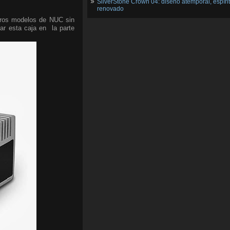
SilverStone Crown 04: diseño atemporal, espíri
renovado
uros modelos de NUC sin
ar esta caja en la parte