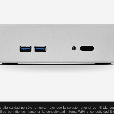
 alta calidad no sólo refrigera mejor que la solución original de INTEL, su
ílico permitiendo mantener la conectividad interna WiFi y conectividad B