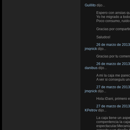
Guillito
dijo...
Espero con ansias qu
Yo he migrado a todo
Poco consumo, ruido
Gracias por comparti
Saludos!
26 de marzo de 2013 
jmqnick
dijo...
Gracias por tu comen
26 de marzo de 2013 
danibus
dijo...
A mi la caja me parec
A ver si conseguís un
27 de marzo de 2013 
jmqnick
dijo...
Hola iDani, primero e
27 de marzo de 2013 
KPetrov
dijo...
La caja tiene un asp
compentencia la caja
espectacular.Mecaniz