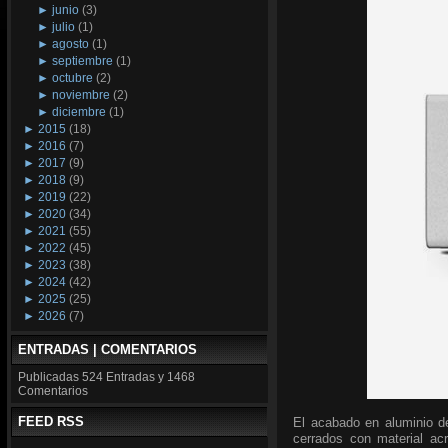
►
junio
(3)
►
julio
(1)
►
agosto
(1)
►
septiembre
(1)
►
octubre
(2)
►
noviembre
(2)
►
diciembre
(1)
►
2015
(18)
►
2016
(7)
►
2017
(9)
►
2018
(9)
►
2019
(22)
►
2020
(34)
►
2021
(55)
►
2022
(45)
►
2023
(38)
►
2024
(42)
►
2025
(25)
►
2026
(7)
ENTRADAS | COMENTARIOS
Publicadas
524 Entradas y
1468
Comentarios
FEED RSS
El acabado en aluminio de
cerrados con material acr