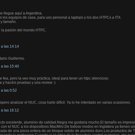
e llegue aquí a Argentina.
s los equipos de casa, para uso personal a laptops y los dos HTPCs a ITX.
 y tamaño.
r la pasión del mundo HTPC.
a las 14:14
tario Guillermo.
a las 15:40
e fea, pero la veo muy práctica, ideal para tener un htpc silencioso.
a y hacéis pruebas y una review :)
a las 0:52
spero analizar el NUC, cosa harto difícil. Ya lo he intentado en varias ocasiones.
a las 16:12
ecto excelente, aluminio de calidad.Negra me gustaria mucho.El tamaño es impr
 con el NUC a los dispositivos MacMini.De todoso modos en Inglatera ya tienen un
ada de una pieza entera de un bloque solido de aluminio duro.Los productos de T