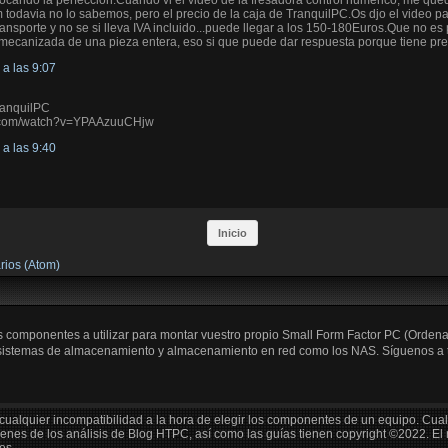
tocando la perfeccion.Cuando vi el video de la fresadora control numerico, me que
 todavia no lo sabemos, pero el precio de la caja de TranquilPC.Os djo el video pa
ransporte y no se si lleva IVA incluido...puede llegar a los 150-180Euros.Que no es
canizada de una pieza entera, eso si que puede dar respuesta porque tiene prec
a las 9:07
tranquilPC
e.com/watch?v=YPAAzuuCHjw
a las 9:40
Inicio
rios (Atom)
os componentes a utilizar para montar vuestro propio Small Form Factor PC (Orden
 sistemas de almacenamiento y almacenamiento en red como los NAS. Síguenos a trav
cualquier incompatibilidad a la hora de elegir los componentes de un equipo. Cua
enes de los análisis de Blog HTPC, así como las guías tienen copyright ©2022. El