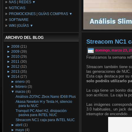
NAS | REDES ▼
Placas Base
NOTICIAS
Procesadores
NAS
PROMOCIONES | GUÍAS COMPRAS ▼
Periféricos
Espacio Synology
SOFTWARE
Refrigeración
Redes
Configuraciones Ordenadores
WIKI |GUÍAS ▼
Tarjetas Gráficas
Guías de Compras
Android PC
Promociones
Guías y Tutoriales
ARCHIVO DEL BLOG
Wikipedia
Streacom NC1 c
Tus Montajes
►
2008
(21)
domingo, marzo 23, 2
►
2009
(39)
►
2010
(29)
Finalizamos la semana ref
►
2011
(30)
►
2012
(32)
Streacom también tiene s
las generaciones de NUC.
►
2013
(35)
Esta caja destaca por su 
▼
2014
(27)
solo podréis utilizarlo p
►
enero
(4)
►
febrero
(3)
La caja tiene un bonito di
▼
marzo
(4)
son acrílicos. La caja la 
Análisis ZOTAC Zbox Nano ID68 Plus
Akasa Newton H y Tesla H, silencio
Las imágenes correspond
para tu NUC
3.0 habituales, un jack de
Tranquil PC Abel H2, disipación
interruptor de encendido…
pasiva para INTEL NUC
Streacom NC1 caja para INTEL NUC
►
abril
(1)
►
mayo
(4)