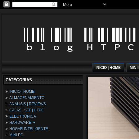
INICIO | HOME
MINI
CATEGORIAS
INICIO | HOME
ALMACENAMIENTO
ANÁLISIS | REVIEWS
CAJAS | SFF | HTPC
ELECTRÓNICA
HARDWARE ▼
HOGAR INTELIGENTE
Fuentes de Alimentación
MINI PC
Memória RAM