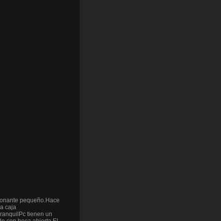
esionante pequeño.Hace
a caja
ranquilPc tienen un