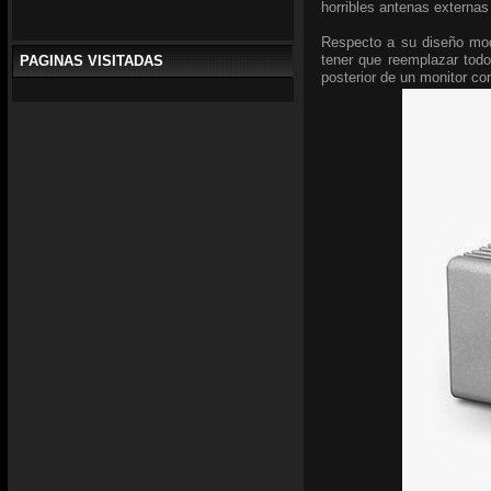
horribles antenas externas 
Respecto a su diseño mod
tener que reemplazar todo
PAGINAS VISITADAS
posterior de un monitor co