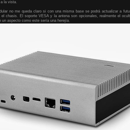
a la vista.
ular no me queda claro si con una misma base se podrá actualizar a fut
 el chasis. El soporte VESA y la antena son opcionales, realmente el ocult
n un aspecto como este sería una herejía.