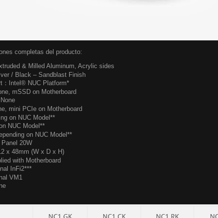
iones completas del producto:
xtruded & Milled Aluminum, Acrylic sides
lver / Black – Sandblast Finish
rt：Intel® NUC Platform*
None, mSSD on Motherboard
: None
ne, mini PCIe on Motherboard
ing on NUC Model**
 on NUC Model**
epending on NUC Model**
p Panel 20W
12 x 48mm (W x D x H)
lied with Motherboard
nal InFi2***
nal VM1
ne