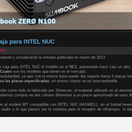
aja para INTEL NUC
014
lotando y actualizando la entrada publicada en marzo de 2013.
u caja para INTEL NUC el modelo es el
NC1
, presentado hace casi un año,
Cuatro
son los modelos que tienen en el mercado.
modularidad, ya que con la misma base puede dar soporte hasta 6 placas ba
ara las placas especificadas
, un mismo chasis no es intercambiable.
seño como todo lo fabricado por Streacom, el material utilizado es el alumini
podremos comprar en dos colores diferentes a un precio aproximado de unos 8
en al modelo WY compatible con INTEL NUC HASWELL, en el frontal tene
 audio y lo que parece ser la ventana para el receptor de infrarrojos, ni i