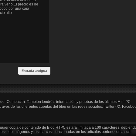
de con boca abierta.El
ra verlo.El precio es de
 poco por una caja
io alto.
Entrada antigua
ador Compacto). También tendréis información y pruebas de los últimos Mini PC,
és de las diferentes cuentas del blog en las redes sociales: Twitter (X), Faceboo
lquier copia de contenido de Blog HTPC estara limitada a 100 caracteres, debiend
 resto de imágenes y las marcas mencionadas en los artículos pertenecen a sus