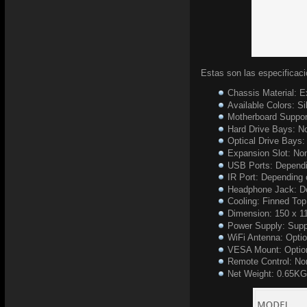
Estas son las especificac
Chassis Material: E
Available Colors: Si
Motherboard Suppo
Hard Drive Bays: 
Optical Drive Bays
Expansion Slot: No
USB Ports: Depend
IR Port: Depending
Headphone Jack: D
Cooling: Finned To
Dimension: 150 x 1
Power Supply: Supp
WiFi Antenna: Optio
VESA Mount: Optio
Remote Control: No
Net Weight: 0.65KG