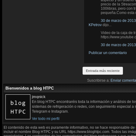
aspecto y un diseño 
precio de la Streacom
100libras, pero con t
pequeña.Como esta me
30 de marzo de 2013 
KPetrov
dijo...
Video de la caja de 
https://www.youtub
30 de marzo de 2013 
Publicar un comentario
Entrada más reciente
Suscribirse a:
Enviar comenta
Bienvenidos a blog HTPC
jmqnick
En blog HTPC encontraréis toda la información y análisis de l
sistemas de refrigeración o redes, con seguimiento especial a
Telegram e Instagram.
Ver todo mi perfil
El contenido de esta web es puramente informativo, no se hace responsable de 
incluir el nombre Blog HTPC y su URL https://www.bloghtpc.com. Todos las imág