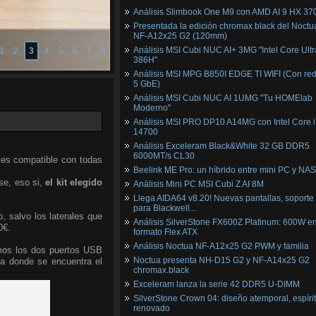
Análisis Slimbook One M9 con AMD AI 9 HX 37
Presentada la edición chromax.black del Noctu
NF‑A12x25 G2 (120mm)
Análisis MSI Cubi NUC AI+ 3MG "Intel Core Ultr
1
2
3
4
5
6
7
8
386H"
Análisis MSI MPG B850I EDGE TI WIFI (Con red
5 GbE)
Análisis MSI Cubi NUC AI 1UMG "Tu HOMElab
Moderno"
Análisis MSI PRO DP10 A14MG con Intel Core i
14700
Análisis Exceleram Black&White 32 GB DDR5
6000MT/s CL30
 es compatible con todas
Beelink ME Pro: un híbrido entre mini PC y NAS
se, eso si,
el kit elegido
Análisis Mini PC MSI Cubi Z AI 8M
Llega AIDA64 v8.20! Nuevas pantallas, soporte
para Blackwell...
o, salvo los laterales que
Análisis SilverStone FX600Z Platinum: 600W e
0€.
formato Flex ATX
Análisis Noctua NF-A12x25 G2 PWM y familia
mos los dos puertos USB
Noctua presenta NH-D15 G2 y NF-A14x25 G2
dea donde se encuentra el
chromax.black
Exceleram lanza la serie 42 DDR5 U-DIMM
SilverStone Crown 04: diseño atemporal, espíri
renovado