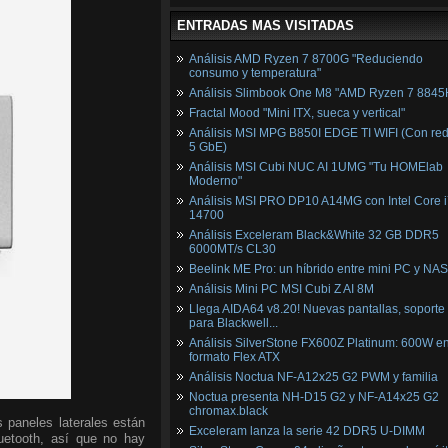
ENTRADAS MAS VISITADAS
Análisis AMD Ryzen 7 8700G "Reduciendo
consumo y temperatura"
Análisis Slimbook One M8 "AMD Ryzen 7 8845
Fractal Mood "Mini ITX, sueca y vertical"
Análisis MSI MPG B850I EDGE TI WIFI (Con red
5 GbE)
Análisis MSI Cubi NUC AI 1UMG "Tu HOMElab
Moderno"
Análisis MSI PRO DP10 A14MG con Intel Core i
14700
Análisis Exceleram Black&White 32 GB DDR5
6000MT/s CL30
Beelink ME Pro: un híbrido entre mini PC y NAS
Análisis Mini PC MSI Cubi Z AI 8M
Llega AIDA64 v8.20! Nuevas pantallas, soporte
para Blackwell...
Análisis SilverStone FX600Z Platinum: 600W e
formato Flex ATX
Análisis Noctua NF-A12x25 G2 PWM y familia
Noctua presenta NH-D15 G2 y NF-A14x25 G2
chromax.black
s paneles laterales están
Exceleram lanza la serie 42 DDR5 U-DIMM
luetooth, así que no hay