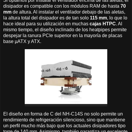
Si optamos por instalar el ventilador encima de las aletas, el
disipador es compatible con los módulos RAM de hasta
70
mm
de altura. Al instalar el ventilador debajo de las aletas,
la altura total del disipador es de tan solo
115 mm
, lo que lo
hace ideal para su utilización en muchas
cajas HTPC
. Al
mismo tiempo, el diseño inclinado de los heatpipes permite
despejar la ranura PCIe superior en la mayoría de placas
base µATX y ATX.
El diseño en forma de C del NH-C14S no solo permite un
rendimiento de refrigeración silencioso, sino que mantiene
un perfil mucho más bajo que los actuales disipadores tipo
torre de 140 mm. Asimismo, también garantiza un excelente