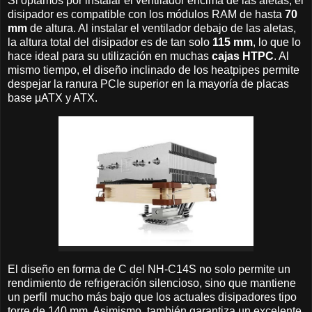
Si optamos por instalar el ventilador encima de las aletas, el
disipador es compatible con los módulos RAM de hasta
70
mm
de altura. Al instalar el ventilador debajo de las aletas,
la altura total del disipador es de tan solo
115 mm
, lo que lo
hace ideal para su utilización en muchas
cajas HTPC
. Al
mismo tiempo, el diseño inclinado de los heatpipes permite
despejar la ranura PCIe superior en la mayoría de placas
base µATX y ATX.
El diseño en forma de C del NH-C14S no solo permite un
rendimiento de refrigeración silencioso, sino que mantiene
un perfil mucho más bajo que los actuales disipadores tipo
torre de 140 mm. Asimismo, también garantiza un excelente