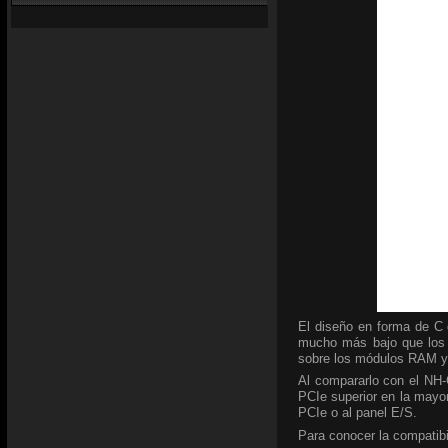
El diseño en forma de C d
mucho más bajo que los a
sobre los módulos RAM y 
Al compararlo con el NH-C
PCIe superior en la mayor
PCIe o al panel E/S.
Para conocer la compatibi