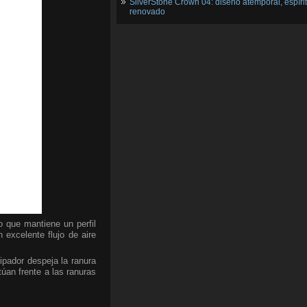
SilverStone Crown 04: diseño atemporal, espíri
renovado
o que mantiene un perfil
excelente flujo de aire
ipador despeja la ranura
úan frente a las ranuras