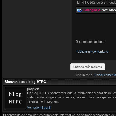
El NH-C14S será sin duda
Categoria
Noticias
0 comentarios:
Publicar un comentario
Entrada más reciente
Suscribirse a:
Enviar comenta
Bienvenidos a blog HTPC
jmqnick
En blog HTPC encontraréis toda la información y análisis de l
sistemas de refrigeración o redes, con seguimiento especial a
Telegram e Instagram.
Ver todo mi perfil
El contenido de esta web es puramente informativo, no se hace responsable de 