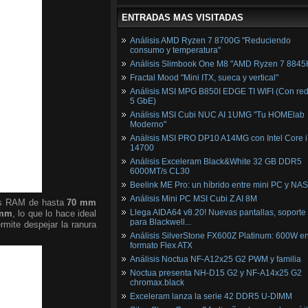
ENTRADAS MAS VISITADAS
Análisis AMD Ryzen 7 8700G "Reduciendo
consumo y temperatura"
Análisis Slimbook One M8 "AMD Ryzen 7 8845
Fractal Mood "Mini ITX, sueca y vertical"
Análisis MSI MPG B850I EDGE TI WIFI (Con red
5 GbE)
Análisis MSI Cubi NUC AI 1UMG "Tu HOMElab
Moderno"
Análisis MSI PRO DP10 A14MG con Intel Core i
14700
Análisis Exceleram Black&White 32 GB DDR5
6000MT/s CL30
Beelink ME Pro: un híbrido entre mini PC y NAS
Análisis Mini PC MSI Cubi Z AI 8M
ulos RAM de hasta
70 mm
Llega AIDA64 v8.20! Nuevas pantallas, soporte
 mm
, lo que lo hace ideal
para Blackwell...
rmite despejar la ranura
Análisis SilverStone FX600Z Platinum: 600W e
formato Flex ATX
Análisis Noctua NF-A12x25 G2 PWM y familia
Noctua presenta NH-D15 G2 y NF-A14x25 G2
chromax.black
Exceleram lanza la serie 42 DDR5 U-DIMM