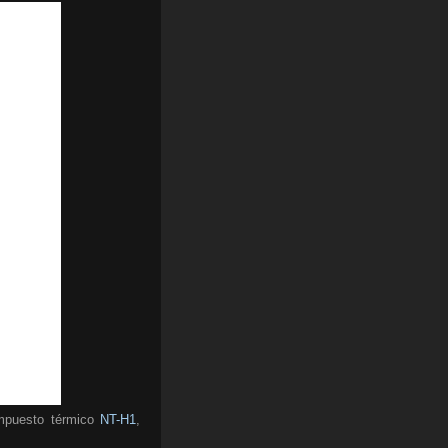
ompuesto térmico
NT-H1
,