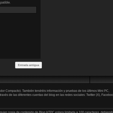
atible.
Entrada antigua
ador Compacto). También tendréis información y pruebas de los últimos Mini PC,
és de las diferentes cuentas del blog en las redes sociales: Twitter (X), Faceboo
lquier copia de contenido de Blog HTPC estara limitada a 100 caracteres, debiend