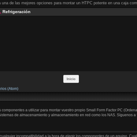
 una de las mejores opciones para montar un HTPC potente en una caja comp
,
Refrigeración
Inicio
rios (Atom)
os componentes a utilizar para montar vuestro propio Small Form Factor PC (Orden
 sistemas de almacenamiento y almacenamiento en red como los NAS. Síguenos a trav
cualquier incompatibilidad a la hora de elegir los componentes de un equipo. Cua