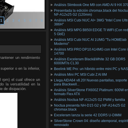
Análisis Slimbook One M9 con AMD AI 9 HX 37
Presentada la edición chromax.black del Noctu
NF‑A12x25 G2 (120mm)
Análisis MSI Cubi NUC AI+ 3MG "Intel Core Ultr
1
2
3
4
5
6
7
8
386H"
Análisis MSI MPG B850I EDGE TI WIFI (Con red
5 GbE)
Análisis MSI Cubi NUC AI 1UMG "Tu HOMElab
Moderno"
Análisis MSI PRO DP10 A14MG con Intel Core i
14700
antener un rendimiento
Análisis Exceleram Black&White 32 GB DDR5
6000MT/s CL30
perior o en la inferior,
Beelink ME Pro: un híbrido entre mini PC y NAS
Análisis Mini PC MSI Cubi Z AI 8M
 rpm) el cual ofrece un
Llega AIDA64 v8.20! Nuevas pantallas, soporte
o la versatilidad en la
para Blackwell...
e de disipación.
Análisis SilverStone FX600Z Platinum: 600W e
formato Flex ATX
Análisis Noctua NF-A12x25 G2 PWM y familia
Noctua presenta NH-D15 G2 y NF-A14x25 G2
chromax.black
Exceleram lanza la serie 42 DDR5 U-DIMM
SilverStone Crown 04: diseño atemporal, espíri
renovado