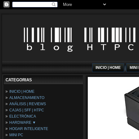
INICIO | HOME
MINI
CATEGORIAS
INICIO | HOME
ALMACENAMIENTO
ANÁLISIS | REVIEWS
CAJAS | SFF | HTPC
ELECTRÓNICA
HARDWARE ▼
HOGAR INTELIGENTE
Fuentes de Alimentación
MINI PC
Memória RAM