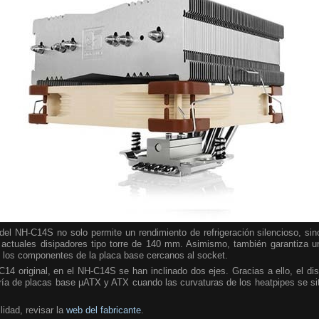
el NH-C14S no solo permite un rendimiento de refrigeración silencioso, sin
ctuales disipadores tipo torre de 140 mm. Asimismo, también garantiza un 
los componentes de la placa base cercanos al socket.
14 original, en el NH-C14S se han inclinado dos ejes. Gracias a ello, el dis
ía de placas base µATX y ATX cuando las curvaturas de los heatpipes se sit
lidad, revisar la
web del fabricante
.