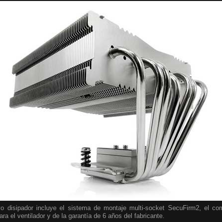
o disipador incluye el sistema de montaje multi-socket SecuFirm2, el c
ra el ventilador y de la garantía de 6 años del fabricante.