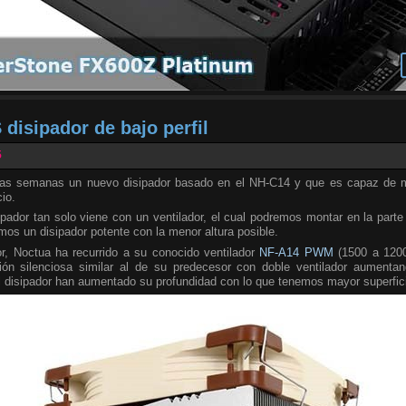
disipador de bajo perfil
5
as semanas un nuevo disipador basado en el NH-C14 y que es capaz de m
io.
ador tan solo viene con un ventilador, el cual podremos montar en la parte su
os un disipador potente con la menor altura posible.
dor, Noctua ha recurrido a su conocido ventilador
NF-A14 PWM
(1500 a 1200
ción silenciosa similar al de su predecesor con doble ventilador aumentand
el disipador han aumentado su profundidad con lo que tenemos mayor superfici