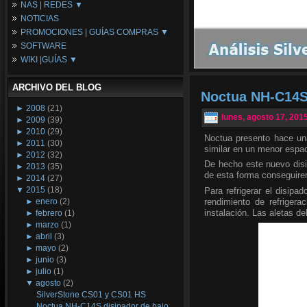
NAS | REDES ▼
Placas Base
NOTICIAS
Procesadores
NAS
PROMOCIONES | GUÍAS COMPRAS ▼
Periféricos
Espacio Synology
SOFTWARE
Refrigeración
Redes
Configuraciones Ordenadores
WIKI |GUÍAS ▼
Tarjetas Gráficas
Guías de Compras
Android PC
Promociones
Guías y Tutoriales
ARCHIVO DEL BLOG
Wikipedia
Noctua NH-C14S 
Tus Montajes
►
2008
(21)
lunes, agosto 17, 201
►
2009
(39)
►
2010
(29)
Noctua presento hace un
►
2011
(30)
similar en un menor espac
►
2012
(32)
De hecho este nuevo disip
►
2013
(35)
de esta forma conseguirem
►
2014
(27)
▼
2015
(18)
Para refrigerar el disipa
rendimiento de refrigera
►
enero
(2)
instalación. Las aletas d
►
febrero
(1)
►
marzo
(1)
►
abril
(3)
►
mayo
(2)
►
junio
(3)
►
julio
(1)
▼
agosto
(2)
SilverStone CS01 y CS01 HS
Noctua NH-C14S disipador de bajo