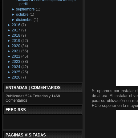
perfil
►
septiembre
(1)
►
octubre
(1)
►
diciembre
(1)
►
2016
(7)
►
2017
(9)
►
2018
(9)
►
2019
(22)
►
2020
(34)
►
2021
(55)
►
2022
(45)
►
2023
(38)
►
2024
(42)
►
2025
(25)
►
2026
(7)
ENTRADAS | COMENTARIOS
Si optamos por instalar 
de altura. Al instalar el v
Publicadas
524 Entradas y
1468
para su utilización en 
Comentarios
PCIe superior en la mayo
FEED RSS
PAGINAS VISITADAS