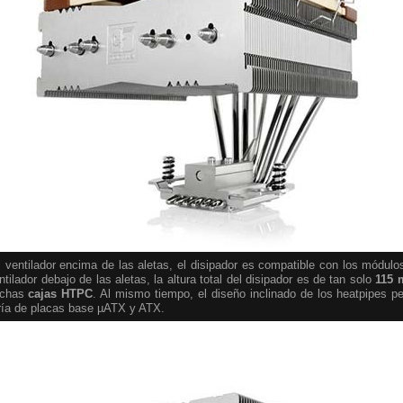
el ventilador encima de las aletas, el disipador es compatible con los mód
entilador debajo de las aletas, la altura total del disipador es de tan solo
115
muchas
cajas HTPC
. Al mismo tiempo, el diseño inclinado de los heatpipes pe
ría de placas base µATX y ATX.