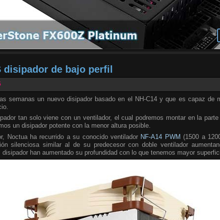
disipador de bajo perfil
5
as semanas un nuevo disipador basado en el NH-C14 y que es capaz de m
io.
ador tan solo viene con un ventilador, el cual podremos montar en la parte su
os un disipador potente con la menor altura posible.
dor, Noctua ha recurrido a su conocido ventilador
NF-A14 PWM
(1500 a 1200
ción silenciosa similar al de su predecesor con doble ventilador aumentand
el disipador han aumentado su profundidad con lo que tenemos mayor superfici