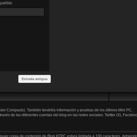
atible.
Entrada antigua
ador Compacto). También tendréis información y pruebas de los últimos Mini PC,
és de las diferentes cuentas del blog en las redes sociales: Twitter (X), Faceboo
lquier copia de contenido de Blog HTPC estara limitada a 100 caracteres, debiend