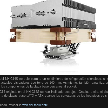
el NH-C14S no solo permite un rendimiento de refrigeración silencioso, sin
ctuales disipadores tipo torre de 140 mm. Asimismo, también garantiza un 
los componentes de la placa base cercanos al socket.
14 original, en el NH-C14S se han inclinado dos ejes. Gracias a ello, el dis
ía de placas base µATX y ATX cuando las curvaturas de los heatpipes se sit
lidad, revisar la
web del fabricante
.