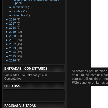
perfil
►
septiembre
(1)
►
octubre
(1)
►
diciembre
(1)
►
2016
(7)
►
2017
(9)
►
2018
(9)
►
2019
(22)
►
2020
(34)
►
2021
(55)
►
2022
(45)
►
2023
(38)
►
2024
(42)
►
2025
(25)
►
2026
(7)
ENTRADAS | COMENTARIOS
Si optamos por instalar 
de altura. Al instalar el v
Publicadas
524 Entradas y
1468
para su utilización en 
Comentarios
PCIe superior en la mayo
FEED RSS
PAGINAS VISITADAS