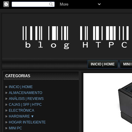
INICIO | HOME
MINI
CATEGORIAS
INICIO | HOME
ALMACENAMIENTO
ANÁLISIS | REVIEWS
CAJAS | SFF | HTPC
ELECTRÓNICA
HARDWARE ▼
HOGAR INTELIGENTE
Fuentes de Alimentación
MINI PC
Memória RAM