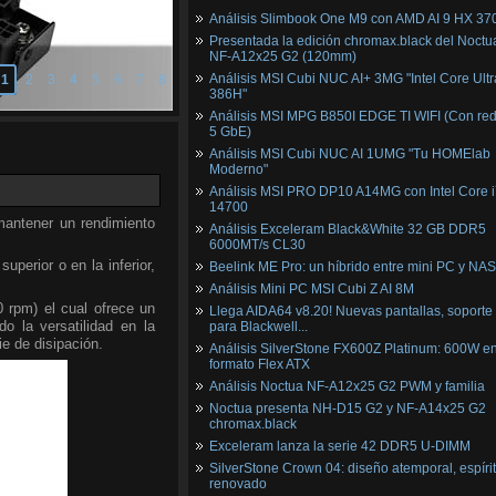
Análisis Slimbook One M9 con AMD AI 9 HX 37
Presentada la edición chromax.black del Noctu
NF‑A12x25 G2 (120mm)
Análisis MSI Cubi NUC AI+ 3MG "Intel Core Ultr
1
2
3
4
5
6
7
8
386H"
Análisis MSI MPG B850I EDGE TI WIFI (Con red
5 GbE)
Análisis MSI Cubi NUC AI 1UMG "Tu HOMElab
Moderno"
Análisis MSI PRO DP10 A14MG con Intel Core i
14700
antener un rendimiento
Análisis Exceleram Black&White 32 GB DDR5
6000MT/s CL30
perior o en la inferior,
Beelink ME Pro: un híbrido entre mini PC y NAS
Análisis Mini PC MSI Cubi Z AI 8M
 rpm) el cual ofrece un
Llega AIDA64 v8.20! Nuevas pantallas, soporte
o la versatilidad en la
para Blackwell...
e de disipación.
Análisis SilverStone FX600Z Platinum: 600W e
formato Flex ATX
Análisis Noctua NF-A12x25 G2 PWM y familia
Noctua presenta NH-D15 G2 y NF-A14x25 G2
chromax.black
Exceleram lanza la serie 42 DDR5 U-DIMM
SilverStone Crown 04: diseño atemporal, espíri
renovado