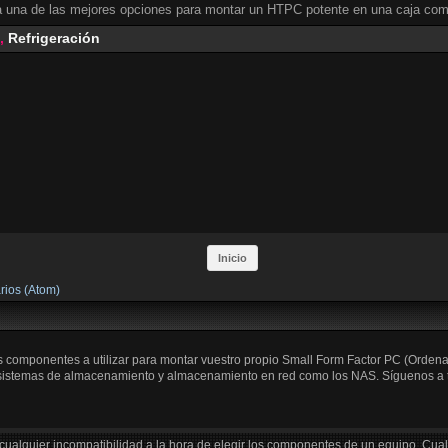
 una de las mejores opciones para montar un HTPC potente en una caja comp
,
Refrigeración
Inicio
rios (Atom)
os componentes a utilizar para montar vuestro propio Small Form Factor PC (Orden
 sistemas de almacenamiento y almacenamiento en red como los NAS. Síguenos a trav
cualquier incompatibilidad a la hora de elegir los componentes de un equipo. Cua