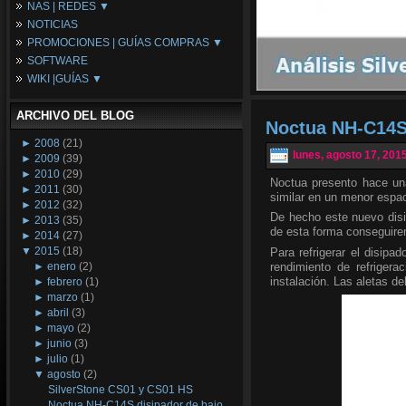
NAS | REDES ▼
Placas Base
NOTICIAS
Procesadores
NAS
PROMOCIONES | GUÍAS COMPRAS ▼
Periféricos
Espacio Synology
SOFTWARE
Refrigeración
Redes
Configuraciones Ordenadores
WIKI |GUÍAS ▼
Tarjetas Gráficas
Guías de Compras
Android PC
Promociones
Guías y Tutoriales
ARCHIVO DEL BLOG
Wikipedia
Noctua NH-C14S 
Tus Montajes
►
2008
(21)
lunes, agosto 17, 201
►
2009
(39)
►
2010
(29)
Noctua presento hace un
►
2011
(30)
similar en un menor espac
►
2012
(32)
De hecho este nuevo disip
►
2013
(35)
de esta forma conseguirem
►
2014
(27)
▼
2015
(18)
Para refrigerar el disipa
rendimiento de refrigera
►
enero
(2)
instalación. Las aletas d
►
febrero
(1)
►
marzo
(1)
►
abril
(3)
►
mayo
(2)
►
junio
(3)
►
julio
(1)
▼
agosto
(2)
SilverStone CS01 y CS01 HS
Noctua NH-C14S disipador de bajo