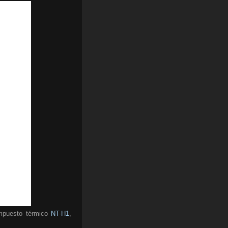
ompuesto térmico
NT-H1
,