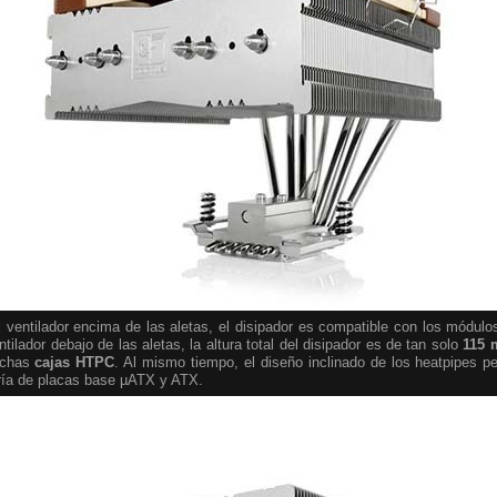
el ventilador encima de las aletas, el disipador es compatible con los mód
entilador debajo de las aletas, la altura total del disipador es de tan solo
115
muchas
cajas HTPC
. Al mismo tiempo, el diseño inclinado de los heatpipes pe
ría de placas base µATX y ATX.