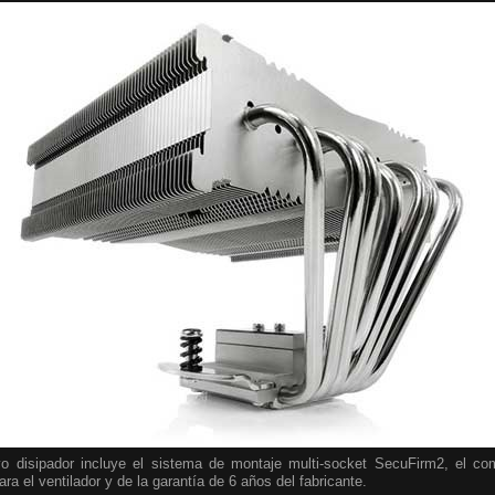
o disipador incluye el sistema de montaje multi-socket SecuFirm2, el c
ra el ventilador y de la garantía de 6 años del fabricante.