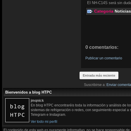
El NH-C14S será sin duda
Categoria
Noticias
0 comentarios:
Publicar un comentario
Entrada más reciente
Suscribirse a:
Enviar comenta
Bienvenidos a blog HTPC
jmqnick
En blog HTPC encontraréis toda la información y análisis de l
sistemas de refrigeración o redes, con seguimiento especial a
Telegram e Instagram.
Ver todo mi perfil
El contenido de esta web es puramente informativo, no se hace responsable de 