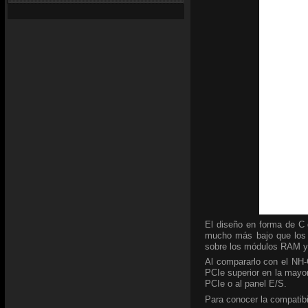
El diseño en forma de C d
mucho más bajo que los a
sobre los módulos RAM y 
Al compararlo con el NH-C
PCIe superior en la mayor
PCIe o al panel E/S.
Para conocer la compatibi