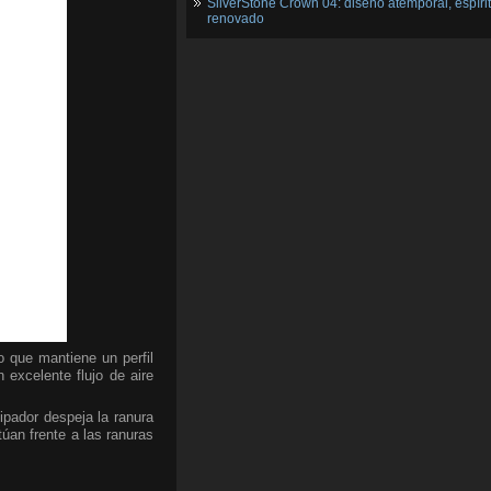
SilverStone Crown 04: diseño atemporal, espíri
renovado
o que mantiene un perfil
excelente flujo de aire
ipador despeja la ranura
úan frente a las ranuras