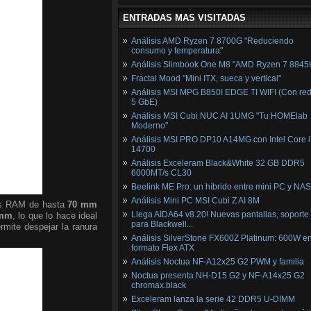
ENTRADAS MAS VISITADAS
Análisis AMD Ryzen 7 8700G "Reduciendo
consumo y temperatura"
Análisis Slimbook One M8 "AMD Ryzen 7 8845
Fractal Mood "Mini ITX, sueca y vertical"
Análisis MSI MPG B850I EDGE TI WIFI (Con red
5 GbE)
Análisis MSI Cubi NUC AI 1UMG "Tu HOMElab
Moderno"
Análisis MSI PRO DP10 A14MG con Intel Core i
14700
Análisis Exceleram Black&White 32 GB DDR5
6000MT/s CL30
Beelink ME Pro: un híbrido entre mini PC y NAS
Análisis Mini PC MSI Cubi Z AI 8M
ulos RAM de hasta
70 mm
Llega AIDA64 v8.20! Nuevas pantallas, soporte
 mm
, lo que lo hace ideal
para Blackwell...
rmite despejar la ranura
Análisis SilverStone FX600Z Platinum: 600W e
formato Flex ATX
Análisis Noctua NF-A12x25 G2 PWM y familia
Noctua presenta NH-D15 G2 y NF-A14x25 G2
chromax.black
Exceleram lanza la serie 42 DDR5 U-DIMM