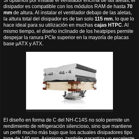
Si optamos por instalar el ventilador encima de las aletas, el
disipador es compatible con los módulos RAM de hasta
70
mm
de altura. Al instalar el ventilador debajo de las aletas,
la altura total del disipador es de tan solo
115 mm
, lo que lo
hace ideal para su utilización en muchas
cajas HTPC
. Al
mismo tiempo, el diseño inclinado de los heatpipes permite
despejar la ranura PCIe superior en la mayoría de placas
base µATX y ATX.
El diseño en forma de C del NH-C14S no solo permite un
rendimiento de refrigeración silencioso, sino que mantiene
un perfil mucho más bajo que los actuales disipadores tipo
torre de 140 mm. Asimismo, también garantiza un excelente