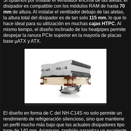
Si optamos por instalar el ventilador encima de las aletas, el
disipador es compatible con los módulos RAM de hasta
70
mm
de altura. Al instalar el ventilador debajo de las aletas,
la altura total del disipador es de tan solo
115 mm
, lo que lo
hace ideal para su utilización en muchas
cajas HTPC
. Al
mismo tiempo, el diseño inclinado de los heatpipes permite
despejar la ranura PCIe superior en la mayoría de placas
base µATX y ATX.
El diseño en forma de C del NH-C14S no solo permite un
rendimiento de refrigeración silencioso, sino que mantiene
un perfil mucho más bajo que los actuales disipadores tipo
torre de 140 mm. Asimismo, también garantiza un excelente