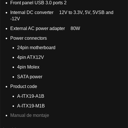
Front panel USB 3.0 ports 2
Internal DC converter 12V to 3.3V, 5V, 5VSB and
-12V
External AC power adapter 80W
Power connectors
24pin motherboard
4pin ATX12V
4pin Molex
SATA power
Product code
A-ITX19-A1B
A-ITX19-M1B
Manual de montaje