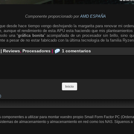
Componente
proporcionado por
AMD ESPAÑA
s que desde hace tiempo vengo deshojando la margarita para renovar mi orden
e, aunque el rendimiento de esta APU esta haciendo que mis planteamientos 
solo una “
gráfica bonita
” acompañada de un procesador sin brillo, sino 
e a pesar de no estar fabricado con la última tecnología de la familia Ryzen
 | Reviews
,
Procesadores
|
1 comentarios
Inicio
)
os componentes a utilizar para montar vuestro propio Small Form Factor PC (Orden
 sistemas de almacenamiento y almacenamiento en red como los NAS. Síguenos a trav