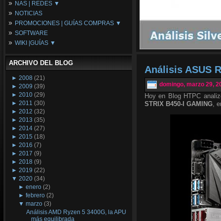
NAS | REDES ▼
Placas Base
NOTICIAS
Procesadores
NAS
PROMOCIONES | GUÍAS COMPRAS ▼
Periféricos
Espacio Synology
SOFTWARE
Refrigeración
Redes
Configuraciones Ordenadores
WIKI |GUÍAS ▼
Tarjetas Gráficas
Guías de Compras
Android PC
Promociones
Guías y Tutoriales
ARCHIVO DEL BLOG
Wikipedia
Análisis ASUS 
Tus Montajes
►
2008
(21)
domingo, marzo 29, 2
►
2009
(39)
►
2010
(29)
Hoy en Blog HTPC analiz
►
2011
(30)
STRIX B450-I GAMING
, 
►
2012
(32)
►
2013
(35)
►
2014
(27)
►
2015
(18)
►
2016
(7)
►
2017
(9)
►
2018
(9)
►
2019
(22)
▼
2020
(34)
►
enero
(2)
►
febrero
(2)
▼
marzo
(3)
Análisis AMD Ryzen 5 3400G, la APU
más equilibrada