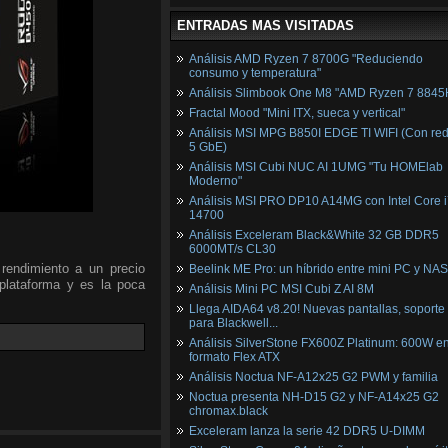
ENTRADAS MAS VISITADAS
Análisis AMD Ryzen 7 8700G "Reduciendo
consumo y temperatura"
Análisis Slimbook One M8 "AMD Ryzen 7 8845
Fractal Mood "Mini ITX, sueca y vertical"
Análisis MSI MPG B850I EDGE TI WIFI (Con red
5 GbE)
Análisis MSI Cubi NUC AI 1UMG "Tu HOMElab
Moderno"
Análisis MSI PRO DP10 A14MG con Intel Core i
14700
Análisis Exceleram Black&White 32 GB DDR5
6000MT/s CL30
endimiento a un precio
Beelink ME Pro: un híbrido entre mini PC y NAS
plataforma y es la poca
Análisis Mini PC MSI Cubi Z AI 8M
Llega AIDA64 v8.20! Nuevas pantallas, soporte
para Blackwell...
Análisis SilverStone FX600Z Platinum: 600W e
formato Flex ATX
Análisis Noctua NF-A12x25 G2 PWM y familia
Noctua presenta NH-D15 G2 y NF-A14x25 G2
chromax.black
Exceleram lanza la serie 42 DDR5 U-DIMM