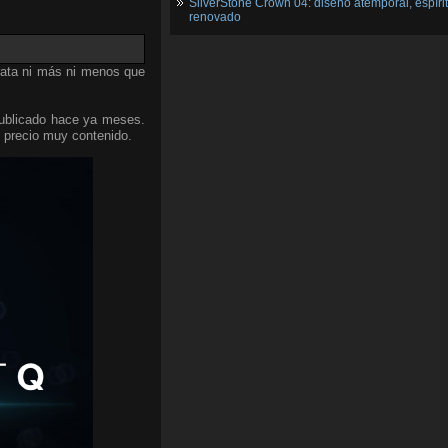
SilverStone Crown 04: diseño atemporal, espíri
renovado
trata ni más ni menos que
blicado hace ya meses.
 precio muy contenido.