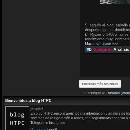
Si seguís el blog, sabréi
después sigo sin decidirm
El Ryzen 5 3400G no es 
rendimiento muy competent
Más información »»»
Categoria
Análisis
Entradas más recientes
Suscribirse a:
Entradas (Atom
Bienvenidos a blog HTPC
jmqnick
En blog HTPC encontraréis toda la información y análisis de l
sistemas de refrigeración o redes, con seguimiento especial a
Telegram e Instagram.
Ver todo mi perfil