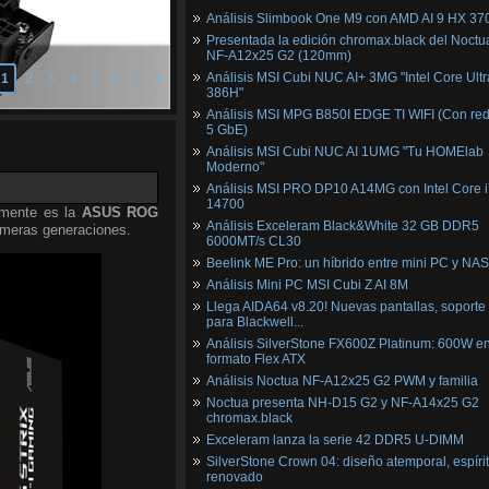
Análisis Slimbook One M9 con AMD AI 9 HX 37
Presentada la edición chromax.black del Noctu
NF‑A12x25 G2 (120mm)
Análisis MSI Cubi NUC AI+ 3MG "Intel Core Ultr
1
2
3
4
5
6
7
8
386H"
Análisis MSI MPG B850I EDGE TI WIFI (Con red
5 GbE)
Análisis MSI Cubi NUC AI 1UMG "Tu HOMElab
Moderno"
Análisis MSI PRO DP10 A14MG con Intel Core i
14700
amente es la
ASUS ROG
Análisis Exceleram Black&White 32 GB DDR5
imeras generaciones.
6000MT/s CL30
Beelink ME Pro: un híbrido entre mini PC y NAS
Análisis Mini PC MSI Cubi Z AI 8M
Llega AIDA64 v8.20! Nuevas pantallas, soporte
para Blackwell...
Análisis SilverStone FX600Z Platinum: 600W e
formato Flex ATX
Análisis Noctua NF-A12x25 G2 PWM y familia
Noctua presenta NH-D15 G2 y NF-A14x25 G2
chromax.black
Exceleram lanza la serie 42 DDR5 U-DIMM
SilverStone Crown 04: diseño atemporal, espíri
renovado