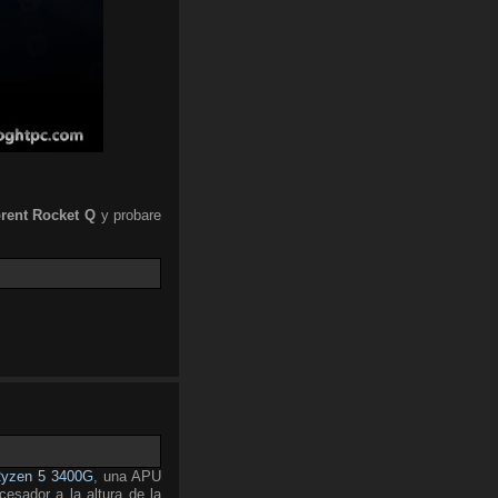
rent
Rocket Q
y probare
yzen 5 3400G
, una APU
esador a la altura de la