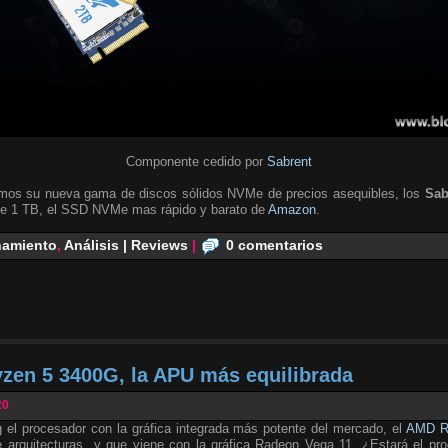
Componente cedido por
Sabrent
emos su nueva gama de discos sólidos NVMe de precios asequibles, los
Sab
de 1 TB, el SSD NVMe mas rápido y barato de
Amazon
.
amiento
,
Análisis | Reviews
|
0 comentarios
zen 5 3400G, la APU más equilibrada
20
 el procesador con la gráfica integrada más potente del mercado, el
AMD R
 arquitecturas y que viene con la gráfica Radeon Vega 11. ¿Estará el proc