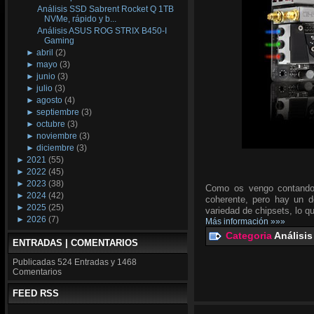
Análisis SSD Sabrent Rocket Q 1TB
NVMe, rápido y b...
Análisis ASUS ROG STRIX B450-I
Gaming
►
abril
(2)
►
mayo
(3)
►
junio
(3)
►
julio
(3)
►
agosto
(4)
►
septiembre
(3)
►
octubre
(3)
►
noviembre
(3)
►
diciembre
(3)
►
2021
(55)
►
2022
(45)
►
2023
(38)
Como os vengo contando 
►
2024
(42)
coherente, pero hay un d
►
2025
(25)
variedad de chipsets, lo q
►
2026
(7)
Más información »»»
Categoria
Análisis
ENTRADAS | COMENTARIOS
Publicadas
524 Entradas y
1468
Comentarios
FEED RSS