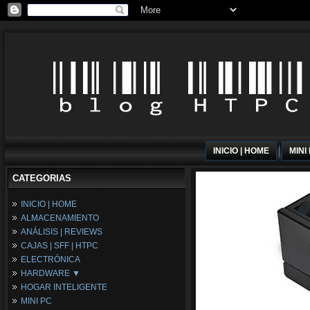
INICIO | HOME
MINI
CATEGORIAS
INICIO | HOME
ALMACENAMIENTO
ANÁLISIS | REVIEWS
CAJAS | SFF | HTPC
ELECTRÓNICA
HARDWARE ▼
HOGAR INTELIGENTE
Fuentes de Alimentación
MINI PC
Memória RAM