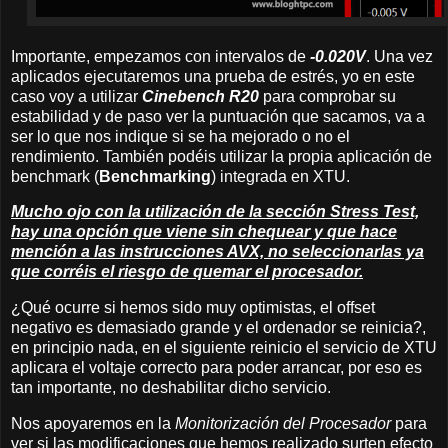
Importante, empezamos con intervalos de
-0.020V
. Una vez
aplicados ejecutaremos una prueba de estrés, yo en este
caso voy a utilizar
Cinebench R20
para comprobar su
estabilidad y de paso ver la puntuación que sacamos, va a
ser lo que nos indique si se ha mejorado o no el
rendimiento. También podéis utilizar la propia aplicación de
benchmark (
Benchmarking
) integrada en XTU.
Mucho ojo con la utilización de la sección Stress Test,
hay una opción que viene sin chequear y que hace
mención a las instrucciones AVX, no seleccionarlas ya
que corréis el riesgo de quemar el procesador.
¿Qué ocurre si hemos sido muy optimistas, el offset
negativo es demasiado grande y el ordenador se reinicia?,
en principio nada, en el siguiente reinicio el servicio de XTU
aplicara el voltaje correcto para poder arrancar, por eso es
tan importante, no deshabilitar dicho servicio.
Nos apoyaremos en la
Monitorización del Procesador
para
ver si las modificaciones que hemos realizado surten efecto