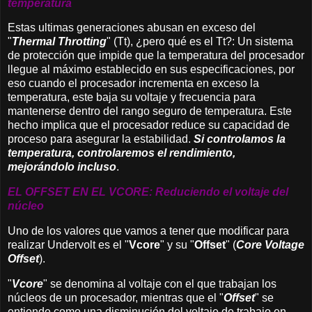
temperatura
Estas ultimas generaciones abusan en exceso del
"
Thermal Throtting
" (Tt), ¿pero qué es el Tt?: Un sistema
de protección que impide que la temperatura del procesador
llegue al máximo establecido en sus especificaciones, por
eso cuando el procesador incrementa en exceso la
temperatura, este baja su voltaje y frecuencia para
mantenerse dentro del rango seguro de temperatura. Este
hecho implica que el procesador reduce su capacidad de
proceso para asegurar la estabilidad.
Si controlamos la
temperatura, controlaremos el rendimiento,
mejorándolo incluso
.
EL OFFSET EN EL VCORE: Reduciendo el voltaje del
núcleo
Uno de los valores que vamos a tener que modificar para
realizar Undervolt es el "
Vcore
"
y su "
Offset
" (
Core Voltage
Offset
).
"
Vcore
" se denomina al voltaje con el que trabajan los
núcleos de un procesador, mientras que el "
Offset
" se
entiende como una disminución del voltaje de trabajo en