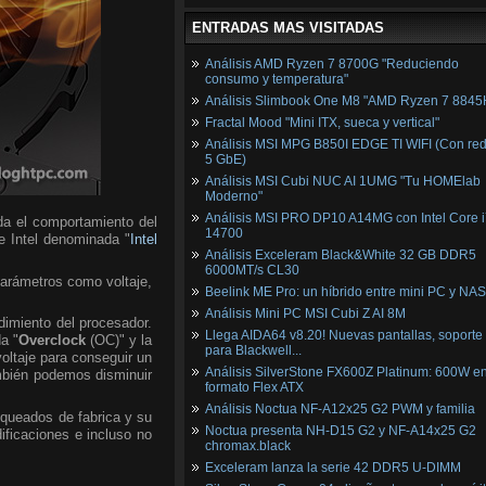
ENTRADAS MAS VISITADAS
Análisis AMD Ryzen 7 8700G "Reduciendo
consumo y temperatura"
Análisis Slimbook One M8 "AMD Ryzen 7 8845
Fractal Mood "Mini ITX, sueca y vertical"
Análisis MSI MPG B850I EDGE TI WIFI (Con red
5 GbE)
Análisis MSI Cubi NUC AI 1UMG "Tu HOMElab
Moderno"
Análisis MSI PRO DP10 A14MG con Intel Core i
da el comportamiento del
14700
de Intel denominada "
Intel
Análisis Exceleram Black&White 32 GB DDR5
6000MT/s CL30
parámetros como voltaje,
Beelink ME Pro: un híbrido entre mini PC y NAS
Análisis Mini PC MSI Cubi Z AI 8M
dimiento del procesador.
Llega AIDA64 v8.20! Nuevas pantallas, soporte
a "
Overclock
(OC)" y la
para Blackwell...
voltaje para conseguir un
Análisis SilverStone FX600Z Platinum: 600W e
mbién podemos disminuir
formato Flex ATX
Análisis Noctua NF-A12x25 G2 PWM y familia
oqueados de fabrica y su
Noctua presenta NH-D15 G2 y NF-A14x25 G2
ficaciones e incluso no
chromax.black
Exceleram lanza la serie 42 DDR5 U-DIMM