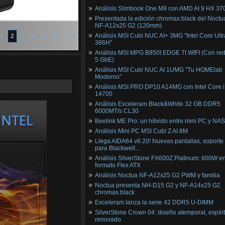
Análisis Slimbook One M9 con AMD AI 9 HX 37
Presentada la edición chromax.black del Noctu
NF‑A12x25 G2 (120mm)
Análisis MSI Cubi NUC AI+ 3MG "Intel Core Ultr
1
2
3
4
5
6
7
8
386H"
Análisis MSI MPG B850I EDGE TI WIFI (Con red
5 GbE)
Análisis MSI Cubi NUC AI 1UMG "Tu HOMElab
Moderno"
Análisis MSI PRO DP10 A14MG con Intel Core i
14700
Análisis Exceleram Black&White 32 GB DDR5
6000MT/s CL30
Beelink ME Pro: un híbrido entre mini PC y NAS
Análisis Mini PC MSI Cubi Z AI 8M
Llega AIDA64 v8.20! Nuevas pantallas, soporte
para Blackwell...
Análisis SilverStone FX600Z Platinum: 600W e
formato Flex ATX
Análisis Noctua NF-A12x25 G2 PWM y familia
Noctua presenta NH-D15 G2 y NF-A14x25 G2
chromax.black
Exceleram lanza la serie 42 DDR5 U-DIMM
SilverStone Crown 04: diseño atemporal, espíri
renovado