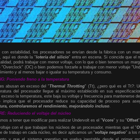
r con estabilidad, los procesadores se envían desde la fábrica con un ma
, aquí es donde la "
lotería del silicio
" entra en escena. Si coincide que el m
alidad, podrá trabajar con menor voltaje, con lo que o bien tenemos un mar
 "Overclock" (OC) o bien podemos forzarle a trabajar con menor voltaje "Und
imiento y al menos bajar o igualar su temperatura y consumo.
 Poniendo freno a la temperatura
nes abusan en exceso del "
Thermal Throtting
" (Tt), ¿pero qué es el Tt?: 
ratura del procesador llegue al máximo establecido en sus especificaci
exceso la temperatura, este baja su voltaje y frecuencia para mantenerse de
o implica que el procesador reduce su capacidad de proceso para aseg
ura, controlaremos el rendimiento, mejorándolo incluso
.
: Reduciendo el voltaje del núcleo
mos a tener que modificar para realizar Undervolt es el "
Vcore
"
y su "
Offset
"
oltaje con el que trabajan los núcleos de un procesador, mientras que el "
O
je de trabajo en cada núcleo, es decir aplicamos un "
voltaje negativo
" a los
ento y que el sistema operativo se vuelva inestable desde el primer m