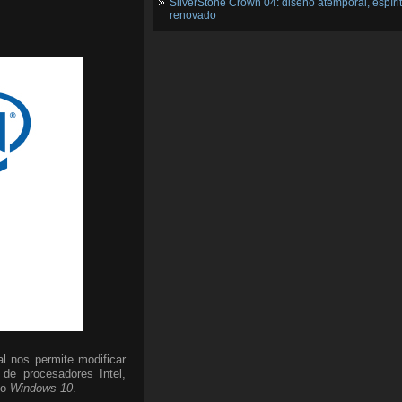
SilverStone Crown 04: diseño atemporal, espíri
renovado
al nos permite modificar
 de procesadores Intel,
vo
Windows 10
.