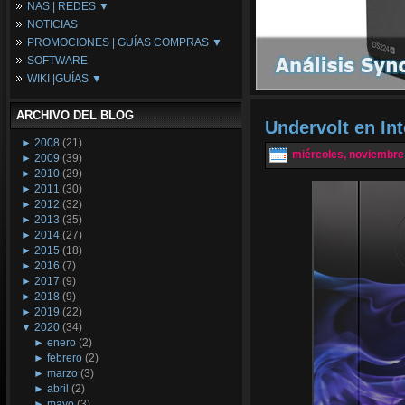
NAS | REDES ▼
Placas Base
NOTICIAS
Procesadores
NAS
PROMOCIONES | GUÍAS COMPRAS ▼
Periféricos
Espacio Synology
SOFTWARE
Refrigeración
Redes
Configuraciones Ordenadores
WIKI |GUÍAS ▼
Tarjetas Gráficas
Guías de Compras
Android PC
Promociones
Guías y Tutoriales
ARCHIVO DEL BLOG
Wikipedia
Undervolt en In
Tus Montajes
►
2008
(21)
miércoles, noviembre
►
2009
(39)
►
2010
(29)
►
2011
(30)
►
2012
(32)
►
2013
(35)
►
2014
(27)
►
2015
(18)
►
2016
(7)
►
2017
(9)
►
2018
(9)
►
2019
(22)
▼
2020
(34)
►
enero
(2)
►
febrero
(2)
►
marzo
(3)
►
abril
(2)
►
mayo
(3)