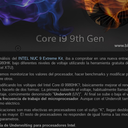
álisis del
INTEL NUC 9 Extreme Kit
, iba a comprobar en una nueva entra
980HK bajo diferentes niveles de voltaje utilizando la herramienta gratuita 
ntel XTU).
emos monitorizar los valores del procesador, hacer benchmarks y modificar 
re otros.
ificando los voltajes del Intel Core i9 9980HK?, básicamente mejorar el ren
hacerlo de dos formas: La primera subiendo el voltaje, habitualmente llamad
oltaje, comúnmente denominado "
Undervolt
(UV)". Al final se sube o baja el 
a frecuencia de trabajo del microprocesador
. Aunque con el Undervolt ta
mo eléctrico.
caciones son mas efectivas en procesadores con el sufijo "K", llegan desbl
 es mayor. El resto de procesadores no responden de igual forma a las modi
 parametros.
ía de Undervolting para procesadores Intel
.