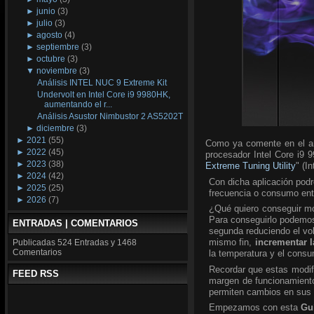
►
junio
(3)
►
julio
(3)
►
agosto
(4)
►
septiembre
(3)
►
octubre
(3)
▼
noviembre
(3)
Análisis INTEL NUC 9 Extreme Kit
Undervolt en Intel Core i9 9980HK,
aumentando el r...
Análisis Asustor Nimbustor 2 AS5202T
►
diciembre
(3)
►
2021
(55)
Como ya comente en el an
►
2022
(45)
procesador Intel Core i9 9
►
2023
(38)
Extreme Tuning Utility
" (I
►
2024
(42)
Con dicha aplicación podr
►
2025
(25)
frecuencia o consumo ent
►
2026
(7)
¿Qué quiero conseguir mod
Para conseguirlo podemos 
ENTRADAS | COMENTARIOS
segunda reduciendo el v
mismo fin,
incrementar l
Publicadas
524 Entradas y
1468
Comentarios
la temperatura y el consu
Recordar que estas modifi
FEED RSS
margen de funcionamiento
permiten cambios en sus
Empezamos con esta
Gu