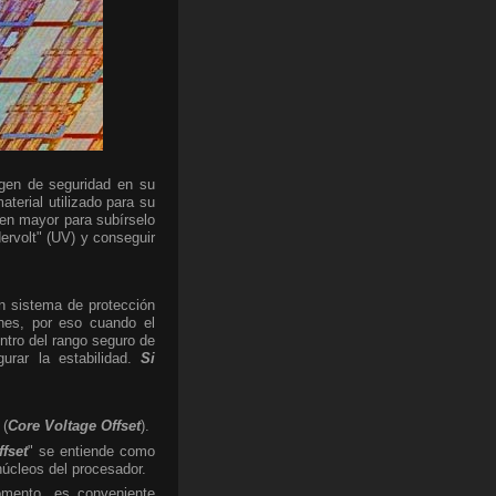
rgen de seguridad en su
aterial utilizado para su
gen mayor para subírselo
ervolt" (UV) y conseguir
Un sistema de protección
ones, por eso cuando el
ntro del rango seguro de
urar la estabilidad.
Si
 (
Core Voltage Offset
).
ffset
" se entiende como
 núcleos del procesador.
omento, es conveniente