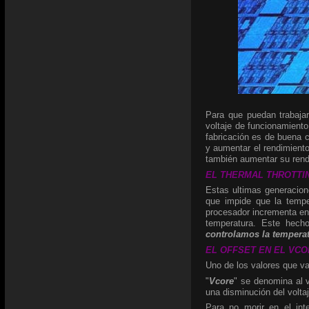
Para que puedan trabaja
voltaje de funcionamiento
fabricación es de buena c
y aumentar el rendimiento
también aumentar su rend
EL THERMAL THROTTING:
Estas ultimas generacio
que impide que la tempe
procesador incrementa en 
temperatura. Este hech
controlamos la temperat
EL OFFSET EN EL VCORE
Uno de los valores que va
"
Vcore
" se denomina al v
una disminución del volta
Para no morir en el int