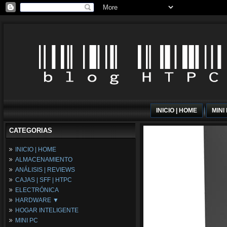
INICIO | HOME
MINI
CATEGORIAS
INICIO | HOME
ALMACENAMIENTO
ANÁLISIS | REVIEWS
CAJAS | SFF | HTPC
ELECTRÓNICA
HARDWARE ▼
HOGAR INTELIGENTE
Fuentes de Alimentación
MINI PC
Memória RAM