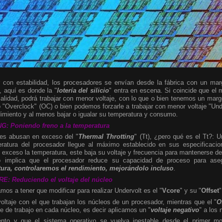
r con estabilidad, los procesadores se envían desde la fábrica con un ma
, aquí es donde la "
lotería del silicio
" entra en escena. Si coincide que el m
alidad, podrá trabajar con menor voltaje, con lo que o bien tenemos un mar
 "Overclock" (OC) o bien podemos forzarle a trabajar con menor voltaje "Und
imiento y al menos bajar o igualar su temperatura y consumo.
 Poniendo freno a la temperatura
nes abusan en exceso del "
Thermal Throtting
" (Tt), ¿pero qué es el Tt?: 
ratura del procesador llegue al máximo establecido en sus especificaci
exceso la temperatura, este baja su voltaje y frecuencia para mantenerse de
o implica que el procesador reduce su capacidad de proceso para aseg
ura, controlaremos el rendimiento, mejorándolo incluso
.
: Reduciendo el voltaje del núcleo
mos a tener que modificar para realizar Undervolt es el "
Vcore
"
y su "
Offset
"
oltaje con el que trabajan los núcleos de un procesador, mientras que el "
O
je de trabajo en cada núcleo, es decir aplicamos un "
voltaje negativo
" a los
ento y que el sistema operativo se vuelva inestable desde el primer m