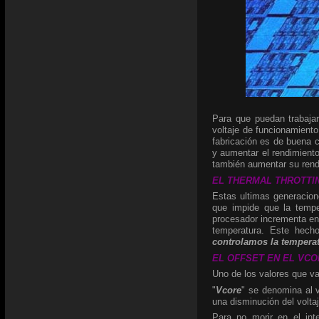
Para que puedan trabaja
voltaje de funcionamiento
fabricación es de buena c
y aumentar el rendimiento
también aumentar su rend
EL THERMAL THROTTING:
Estas ultimas generacio
que impide que la tempe
procesador incrementa en 
temperatura. Este hech
controlamos la temperat
EL OFFSET EN EL VCORE
Uno de los valores que va
"
Vcore
" se denomina al v
una disminución del volta
Para no morir en el int