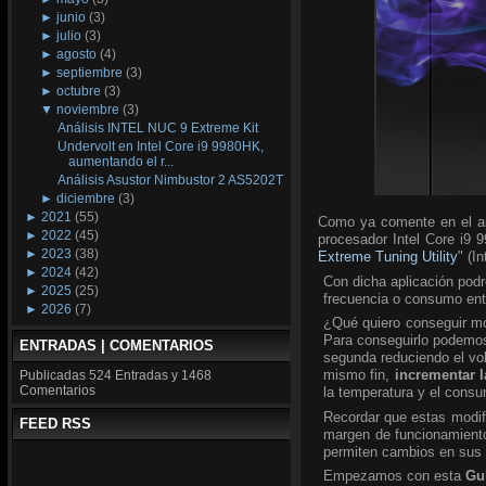
►
junio
(3)
►
julio
(3)
►
agosto
(4)
►
septiembre
(3)
►
octubre
(3)
▼
noviembre
(3)
Análisis INTEL NUC 9 Extreme Kit
Undervolt en Intel Core i9 9980HK,
aumentando el r...
Análisis Asustor Nimbustor 2 AS5202T
►
diciembre
(3)
►
2021
(55)
Como ya comente en el an
►
2022
(45)
procesador Intel Core i9 9
►
2023
(38)
Extreme Tuning Utility
" (I
►
2024
(42)
Con dicha aplicación podr
►
2025
(25)
frecuencia o consumo ent
►
2026
(7)
¿Qué quiero conseguir mod
Para conseguirlo podemos 
ENTRADAS | COMENTARIOS
segunda reduciendo el v
mismo fin,
incrementar l
Publicadas
524 Entradas y
1468
Comentarios
la temperatura y el consu
Recordar que estas modifi
FEED RSS
margen de funcionamiento
permiten cambios en sus
Empezamos con esta
Gu