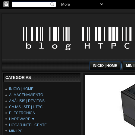
INICIO | HOME
MINI
CATEGORIAS
INICIO | HOME
ALMACENAMIENTO
ANÁLISIS | REVIEWS
CAJAS | SFF | HTPC
ELECTRÓNICA
HARDWARE ▼
HOGAR INTELIGENTE
Fuentes de Alimentación
MINI PC
Memória RAM