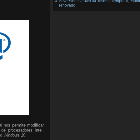
SilverStone Crown 04: diseño atemporal, espíri
renovado
al nos permite modificar
 de procesadores Intel,
vo
Windows 10
.