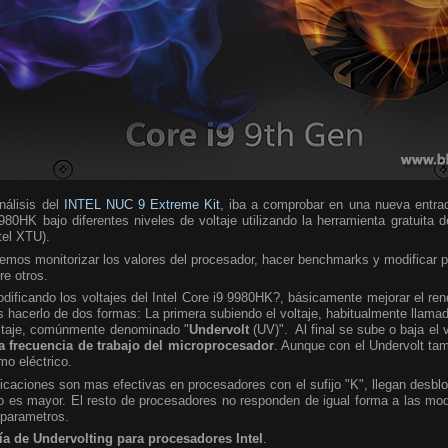
álisis del
INTEL NUC 9 Extreme Kit
, iba a comprobar en una nueva entra
980HK bajo diferentes niveles de voltaje utilizando la herramienta gratuita 
ntel XTU).
emos monitorizar los valores del procesador, hacer benchmarks y modificar 
re otros.
ificando los voltajes del Intel Core i9 9980HK?, básicamente mejorar el ren
hacerlo de dos formas: La primera subiendo el voltaje, habitualmente llamad
oltaje, comúnmente denominado "
Undervolt
(UV)". Al final se sube o baja el 
a frecuencia de trabajo del microprocesador
. Aunque con el Undervolt ta
mo eléctrico.
caciones son mas efectivas en procesadores con el sufijo "K", llegan desbl
 es mayor. El resto de procesadores no responden de igual forma a las modi
 parametros.
ía de Undervolting para procesadores Intel
.