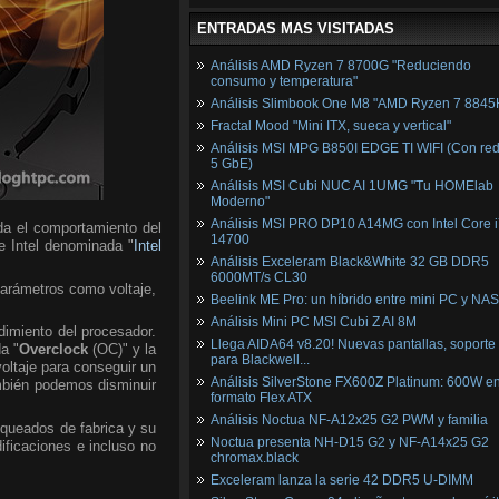
ENTRADAS MAS VISITADAS
Análisis AMD Ryzen 7 8700G "Reduciendo
consumo y temperatura"
Análisis Slimbook One M8 "AMD Ryzen 7 8845
Fractal Mood "Mini ITX, sueca y vertical"
Análisis MSI MPG B850I EDGE TI WIFI (Con red
5 GbE)
Análisis MSI Cubi NUC AI 1UMG "Tu HOMElab
Moderno"
Análisis MSI PRO DP10 A14MG con Intel Core i
da el comportamiento del
14700
de Intel denominada "
Intel
Análisis Exceleram Black&White 32 GB DDR5
6000MT/s CL30
parámetros como voltaje,
Beelink ME Pro: un híbrido entre mini PC y NAS
Análisis Mini PC MSI Cubi Z AI 8M
dimiento del procesador.
Llega AIDA64 v8.20! Nuevas pantallas, soporte
a "
Overclock
(OC)" y la
para Blackwell...
voltaje para conseguir un
Análisis SilverStone FX600Z Platinum: 600W e
mbién podemos disminuir
formato Flex ATX
Análisis Noctua NF-A12x25 G2 PWM y familia
oqueados de fabrica y su
Noctua presenta NH-D15 G2 y NF-A14x25 G2
ficaciones e incluso no
chromax.black
Exceleram lanza la serie 42 DDR5 U-DIMM