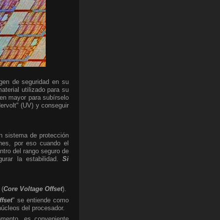
rgen de seguridad en su
aterial utilizado para su
gen mayor para subírselo
ervolt" (UV) y conseguir
Un sistema de protección
ones, por eso cuando el
ntro del rango seguro de
urar la estabilidad.
Si
 (
Core Voltage Offset
).
ffset
" se entiende como
 núcleos del procesador.
omento, es conveniente