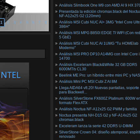
Análisis Slimbook One M9 con AMD AI 9 HX 37
Presentada la edición chromax.black del Noctu
NF‑A12x25 G2 (120mm)
Análisis MSI Cubi NUC AI+ 3MG "Intel Core Ultr
1
2
3
4
5
6
7
8
386H"
Análisis MSI MPG B850I EDGE TI WIFI (Con red
5 GbE)
Análisis MSI Cubi NUC AI 1UMG "Tu HOMElab
Moderno"
Análisis MSI PRO DP10 A14MG con Intel Core i
14700
Análisis Exceleram Black&White 32 GB DDR5
6000MT/s CL30
Beelink ME Pro: un híbrido entre mini PC y NAS
Análisis Mini PC MSI Cubi Z AI 8M
Llega AIDA64 v8.20! Nuevas pantallas, soporte
para Blackwell...
Análisis SilverStone FX600Z Platinum: 600W e
formato Flex ATX
Análisis Noctua NF-A12x25 G2 PWM y familia
Noctua presenta NH-D15 G2 y NF-A14x25 G2
chromax.black
Exceleram lanza la serie 42 DDR5 U-DIMM
SilverStone Crown 04: diseño atemporal, espíri
renovado