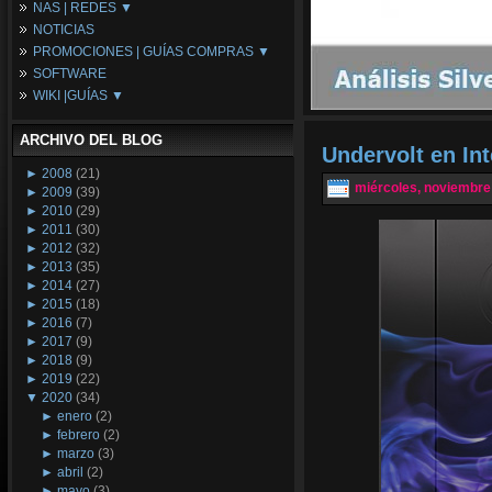
NAS | REDES ▼
Placas Base
NOTICIAS
Procesadores
NAS
PROMOCIONES | GUÍAS COMPRAS ▼
Periféricos
Espacio Synology
SOFTWARE
Refrigeración
Redes
Configuraciones Ordenadores
WIKI |GUÍAS ▼
Tarjetas Gráficas
Guías de Compras
Android PC
Promociones
Guías y Tutoriales
ARCHIVO DEL BLOG
Wikipedia
Undervolt en In
Tus Montajes
►
2008
(21)
miércoles, noviembre
►
2009
(39)
►
2010
(29)
►
2011
(30)
►
2012
(32)
►
2013
(35)
►
2014
(27)
►
2015
(18)
►
2016
(7)
►
2017
(9)
►
2018
(9)
►
2019
(22)
▼
2020
(34)
►
enero
(2)
►
febrero
(2)
►
marzo
(3)
►
abril
(2)
►
mayo
(3)