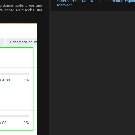
SilverStone Crown 04: diseño atemporal, espíri
o donde poder crear una
renovado
ara poner en marcha una