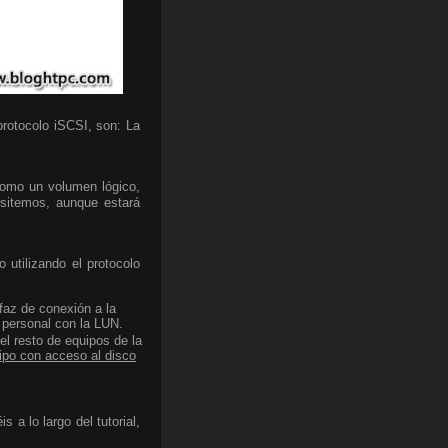
rotocolo iSCSI, son: La
como un volumen lógico,
sitemos, aunque estará
 utilizando el protocolo
faz de conexión a la
 personal con la LUN.
el resto de equipos de la
uipo con acceso al disco
 a lo largo del tutorial,