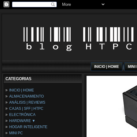
INICIO | HOME
MINI
CATEGORIAS
INICIO | HOME
ALMACENAMIENTO
ANÁLISIS | REVIEWS
CAJAS | SFF | HTPC
ELECTRÓNICA
HARDWARE ▼
HOGAR INTELIGENTE
Fuentes de Alimentación
MINI PC
Memória RAM