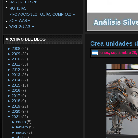
NAS | REDES ▼
Placas Base
NOTICIAS
Procesadores
NAS
PROMOCIONES | GUÍAS COMPRAS ▼
Periféricos
Espacio Synology
SOFTWARE
Refrigeración
Redes
Configuraciones Ordenadores
WIKI |GUÍAS ▼
Tarjetas Gráficas
Guías de Compras
Android PC
Promociones
Guías y Tutoriales
ARCHIVO DEL BLOG
Wikipedia
Crea unidades 
Tus Montajes
►
2008
(21)
lunes, septiembre 20,
►
2009
(39)
►
2010
(29)
►
2011
(30)
►
2012
(32)
►
2013
(35)
►
2014
(27)
►
2015
(18)
►
2016
(7)
►
2017
(9)
►
2018
(9)
►
2019
(22)
►
2020
(34)
▼
2021
(55)
►
enero
(5)
►
febrero
(5)
►
marzo
(7)
►
abril
(6)