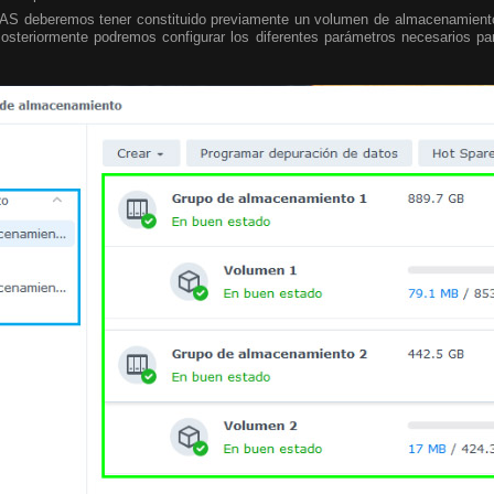
NAS deberemos tener constituido previamente un volumen de almacenamient
Posteriormente podremos configurar los diferentes parámetros necesarios p