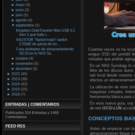
►
mayo
(3)
►
junio
(3)
►
julio
(5)
►
agosto
(4)
▼
septiembre
(3)
Kingston DataTraveler Max USB 3.2
Gen 2 que bate r...
ASUSTOR "Switch'nstor" switch
2.5GbE de gama de en...
Cuantas veces os ha ocurri
Crea unidades de almacenamiento
iSCSI en tu NAS Sy...
exiguo SSD del portátil l
►
octubre
(4)
virtuales que podrás agre
►
noviembre
(5)
En un NAS Synology lo va
►
diciembre
(5)
libre de los discos duros
►
2022
(45)
red local desde nuestro 
►
2023
(38)
efectos un almacenamien
►
2024
(42)
La utilización de este s
►
2025
(25)
maquinas virtuales. Ademá
►
2026
(7)
herramienta básica para c
En esta nueva guía, voy 
ENTRADAS | COMENTARIOS
de red
iSCSI-LUN
accesib
Publicadas
524 Entradas y
1468
Comentarios
CONCEPTOS BASI
FEED RSS
Antes de empezar con la 
almacenamiento llegue a 