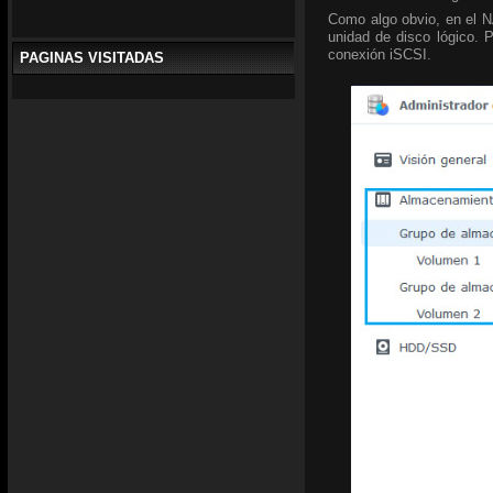
Como algo obvio, en el 
unidad de disco lógico. 
conexión iSCSI.
PAGINAS VISITADAS