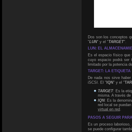
Dos son los conceptos qu
"
LUN
" y el "
TARGET
".
LUN: EL ALMACENAMI
Es el espacio físico que
cuyo espacio podrá ser
limitado por la potencia 
TARGET: LA ETIQUETA
De nada nos sirve haber 
iSCSI. El "
IQN
" y el "
TA
TARGET
: Es la et
misma. A través de 
IQN
: Es la denomin
red local se puedan
virtual en red
.
PASOS A SEGUIR PARA
Es un proceso laborioso
se puede configurar tambi