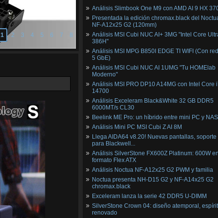
Análisis Slimbook One M9 con AMD AI 9 HX 37
Presentada la edición chromax.black del Noctu
NF‑A12x25 G2 (120mm)
Análisis MSI Cubi NUC AI+ 3MG "Intel Core Ultr
1
2
3
4
5
6
7
8
386H"
Análisis MSI MPG B850I EDGE TI WIFI (Con red
5 GbE)
Análisis MSI Cubi NUC AI 1UMG "Tu HOMElab
Moderno"
Análisis MSI PRO DP10 A14MG con Intel Core i
14700
Análisis Exceleram Black&White 32 GB DDR5
6000MT/s CL30
Beelink ME Pro: un híbrido entre mini PC y NAS
Análisis Mini PC MSI Cubi Z AI 8M
Llega AIDA64 v8.20! Nuevas pantallas, soporte
para Blackwell...
Análisis SilverStone FX600Z Platinum: 600W e
formato Flex ATX
Análisis Noctua NF-A12x25 G2 PWM y familia
Noctua presenta NH-D15 G2 y NF-A14x25 G2
chromax.black
Exceleram lanza la serie 42 DDR5 U-DIMM
SilverStone Crown 04: diseño atemporal, espíri
renovado