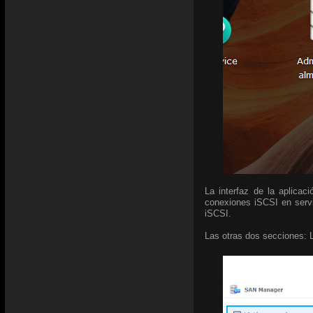
La interfaz de la aplica
conexiones iSCSI en serv
iSCSI.
Las otras dos secciones: 