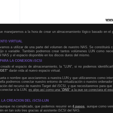
e manejaremos a la hora de crear un almacenamiento lógico basado en el p
ENTO VIRTUAL
 vamos a utilizar de una parte del volumen de nuestro NAS. Se constituirá 
fijo
o
variable
. También podremos crear tantos volúmenes LUN como nece
del NAS y el espacio disponible en los discos duros del mismo.
 PARA LA CONEXION iSCSI
creado el espacio de almacenamiento, la "LUN", si no podemos identificarlo
RGET
" darán vida al nuevo espacio virtual.
iqueta o nombre que asociaremos a nuestra LUN y que utilizaremos como inter
ella podremos conectar nuestro entorno de virtualización o nuestro ordenador
ación del recurso de nuestro Target del iSCSI, y que necesitaremos para que 
 conectar a la LUN,
es algo así como una "
DNS
" a la que se conectara el eq
 LA CREACION DEL iSCSI-LUN
, aunque no complicado, que podemos resumir en
4 pasos
, aunque como veréis
én en tan solo tres gracias al asistente iSCSI del NAS.