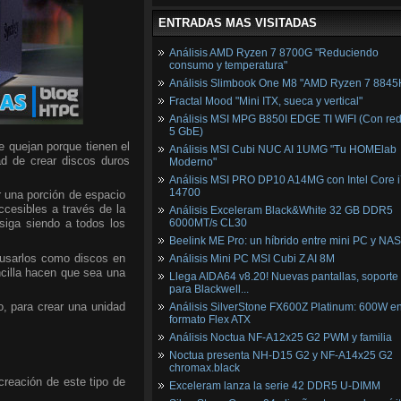
ENTRADAS MAS VISITADAS
Análisis AMD Ryzen 7 8700G "Reduciendo
consumo y temperatura"
Análisis Slimbook One M8 "AMD Ryzen 7 8845
Fractal Mood "Mini ITX, sueca y vertical"
Análisis MSI MPG B850I EDGE TI WIFI (Con red
5 GbE)
e quejan porque tienen el
Análisis MSI Cubi NUC AI 1UMG "Tu HOMElab
ad de crear discos duros
Moderno"
Análisis MSI PRO DP10 A14MG con Intel Core i
14700
r una porción de espacio
accesibles a través de la
Análisis Exceleram Black&White 32 GB DDR5
siga siendo a todos los
6000MT/s CL30
Beelink ME Pro: un híbrido entre mini PC y NAS
 usarlos como discos en
Análisis Mini PC MSI Cubi Z AI 8M
ncilla hacen que sea una
Llega AIDA64 v8.20! Nuevas pantallas, soporte
para Blackwell...
o, para crear una unidad
Análisis SilverStone FX600Z Platinum: 600W e
formato Flex ATX
Análisis Noctua NF-A12x25 G2 PWM y familia
Noctua presenta NH-D15 G2 y NF-A14x25 G2
chromax.black
reación de este tipo de
Exceleram lanza la serie 42 DDR5 U-DIMM