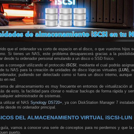
do que el ordenador va corto de espacio en el disco, o que vuestros hijos s
leno. Si tienes un NAS, este problema desaparecerá gracias a la posibilid
gar desde tu ordenador personal emulando a un disco o SSD físico.
s a conseguir utilizando el protocolo
iSCSI
, mediante el cual podrás asigna
 de tu NAS para la creación de unidades de disco lógicas virtuales (
LUN
), 
ordenador, pudiendo ser detectado como si fuera un disco interno, aunque 
to en red.
istema de almacenamiento es muy frecuente en entornos de virtualización al
s de esto, la facilidad para clonar o realizar backups de forma rápida y se
ualquier administrador de sistemas.
a utilizar el NAS
Synology DS720+
, ya con DiskStation Manager 7 instalad
le desde mi ordenador principal.
COS DEL ALMACENAMIENTO VIRTUAL iSCSI-LUN
guía, vamos a conocer una serie de conceptos para no perdernos y que la c
buen puerto.