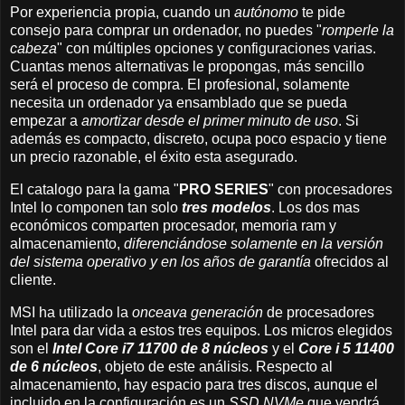
Por experiencia propia, cuando un
autónomo
te pide
consejo para comprar un ordenador, no puedes "
romperle la
cabeza
" con múltiples opciones y configuraciones varias.
Cuantas menos alternativas le propongas, más sencillo
será el proceso de compra. El profesional, solamente
necesita un ordenador ya ensamblado que se pueda
empezar a
amortizar desde el primer minuto de uso
. Si
además es compacto, discreto, ocupa poco espacio y tiene
un precio razonable, el éxito esta asegurado.
El catalogo para la gama "
PRO SERIES
" con procesadores
Intel lo componen tan solo
tres modelos
. Los dos mas
económicos comparten procesador, memoria ram y
almacenamiento,
diferenciándose solamente en la versión
del sistema operativo y en los años de garantía
ofrecidos al
cliente.
MSI ha utilizado la
onceava generación
de procesadores
Intel para dar vida a estos tres equipos. Los micros elegidos
son el
Intel Core i7 11700 de 8 núcleos
y el
Core i 5 11400
de 6 núcleos
, objeto de este análisis. Respecto al
almacenamiento, hay espacio para tres discos, aunque el
incluido en la configuración es un
SSD NVMe
que vendrá