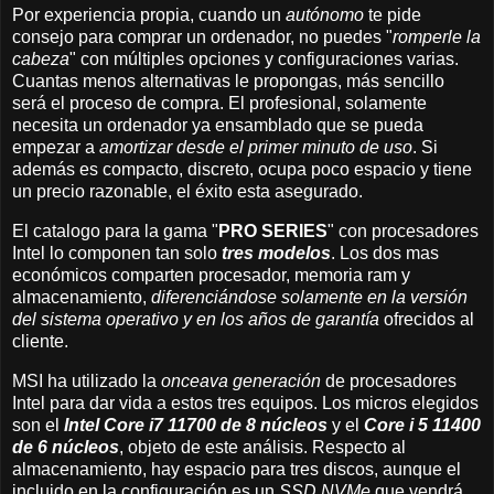
Por experiencia propia, cuando un
autónomo
te pide
consejo para comprar un ordenador, no puedes "
romperle la
cabeza
" con múltiples opciones y configuraciones varias.
Cuantas menos alternativas le propongas, más sencillo
será el proceso de compra. El profesional, solamente
necesita un ordenador ya ensamblado que se pueda
empezar a
amortizar desde el primer minuto de uso
. Si
además es compacto, discreto, ocupa poco espacio y tiene
un precio razonable, el éxito esta asegurado.
El catalogo para la gama "
PRO SERIES
" con procesadores
Intel lo componen tan solo
tres modelos
. Los dos mas
económicos comparten procesador, memoria ram y
almacenamiento,
diferenciándose solamente en la versión
del sistema operativo y en los años de garantía
ofrecidos al
cliente.
MSI ha utilizado la
onceava generación
de procesadores
Intel para dar vida a estos tres equipos. Los micros elegidos
son el
Intel Core i7 11700 de 8 núcleos
y el
Core i 5 11400
de 6 núcleos
, objeto de este análisis. Respecto al
almacenamiento, hay espacio para tres discos, aunque el
incluido en la configuración es un
SSD NVMe
que vendrá