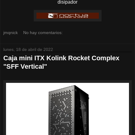
disipador
jmqnick
No hay comentarios:
lunes, 18 de abril de 2022
Caja mini ITX Kolink Rocket Complex
"SFF Vertical"