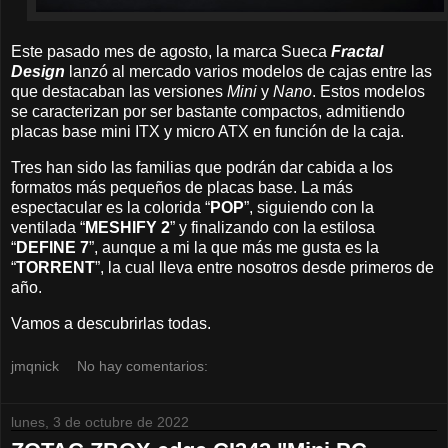
Este pasado mes de agosto, la marca Sueca
Fractal
Design
lanzó al mercado varios modelos de cajas entre las
que destacaban las versiones
Mini
y
Nano
. Estos modelos
se caracterizan por ser bastante compactos, admitiendo
placas base mini ITX y micro ATX en función de la caja.
Tres han sido las familias que podrán dar cabida a los
formatos más pequeños de placas base. La más
espectacular es la colorida “
POP
”, siguiendo con la
ventilada “
MESHIFY 2
” y finalizando con la estilosa
“
DEFINE 7
”, aunque a mi la que más me gusta es la
“
TORRENT
”, la cual lleva entre nosotros desde primeros de
año.
Vamos a descubrirlas todas.
jmqnick
No hay comentarios:
lunes, 3 de octubre de 2022