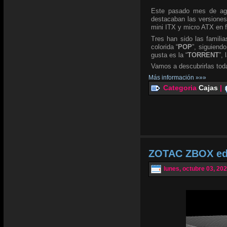
Este pasado mes de ag
destacaban las versione
mini ITX y micro ATX en f
Tres han sido las famil
colorida “
POP
”, siguiendo
gusta es la “
TORRENT
”,
Vamos a descubrirlas tod
Más información »»»
Categoria
Cajas
|
ZOTAC ZBOX edg
lunes, octubre 03, 20