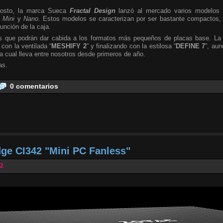
osto, la marca Sueca
Fractal Design
lanzó al mercado varios modelos 
s
Mini
y
Nano
. Estos modelos se caracterizan por ser bastante compactos,
unción de la caja.
ias que podrán dar cabida a los formatos más pequeños de placas base. La
 con la ventilada “
MESHIFY 2
” y finalizando con la estilosa “
DEFINE 7
”, au
 la cual lleva entre nosotros desde primeros de año.
as.
0 comentarios
e CI342 "Mini PC Fanless"
22