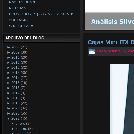
NAS | REDES ▼
Placas Base
NOTICIAS
Procesadores
NAS
PROMOCIONES | GUÍAS COMPRAS ▼
Periféricos
Espacio Synology
SOFTWARE
Refrigeración
Redes
Configuraciones Ordenadores
WIKI |GUÍAS ▼
Tarjetas Gráficas
Guías de Compras
Android PC
Promociones
Guías y Tutoriales
ARCHIVO DEL BLOG
Wikipedia
Cajas Mini ITX 
Tus Montajes
►
2008
(21)
lunes, octubre 17, 20
►
2009
(39)
►
2010
(29)
►
2011
(30)
►
2012
(32)
►
2013
(35)
►
2014
(27)
►
2015
(18)
►
2016
(7)
►
2017
(9)
►
2018
(9)
►
2019
(22)
►
2020
(34)
►
2021
(55)
▼
2022
(45)
►
enero
(5)
►
febrero
(3)
►
marzo
(4)