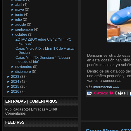
►
abril
(4)
►
mayo
(3)
►
junio
(4)
►
julio
(2)
►
agosto
(3)
►
septiembre
(4)
▼
octubre
(3)
ZOTAC ZBOX edge CI342 "Mini PC
Fanless"
Cajas Micro ATX y Mini ITX de Fractal
Design
Densium es otra de esas 
Cajas Mini ITX Densium 4 “Llegan
en esta ocasión han sido
desde el frio”
podéis imaginar, ya sabéi
►
noviembre
(5)
Dentro de su catálogo tie
►
diciembre
(5)
una gráfica pequeña y un
►
2023
(38)
vamos a conocerlas.
►
2024
(42)
►
2025
(25)
Más información »»»
►
2026
(7)
Categoria
Cajas
|
ENTRADAS | COMENTARIOS
Publicadas
524 Entradas y
1468
Comentarios
FEED RSS
Cajas Micro ATX