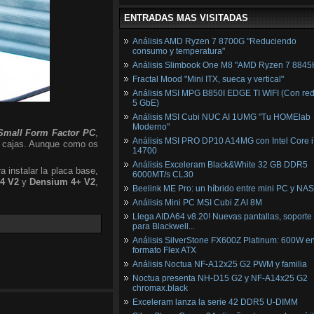
ENTRADAS MAS VISITADAS
Análisis AMD Ryzen 7 8700G "Reduciendo
consumo y temperatura"
Análisis Slimbook One M8 "AMD Ryzen 7 8845
Fractal Mood "Mini ITX, sueca y vertical"
Análisis MSI MPG B850I EDGE TI WIFI (Con red
5 GbE)
Análisis MSI Cubi NUC AI 1UMG "Tu HOMElab
Moderno"
Small Form Factor PC
,
Análisis MSI PRO DP10 A14MG con Intel Core i
s cajas. Aunque como os
14700
Análisis Exceleram Black&White 32 GB DDR5
 instalar la placa base,
6000MT/s CL30
4 V2
y
Densium 4+ V2
,
Beelink ME Pro: un híbrido entre mini PC y NAS
Análisis Mini PC MSI Cubi Z AI 8M
Llega AIDA64 v8.20! Nuevas pantallas, soporte
para Blackwell...
Análisis SilverStone FX600Z Platinum: 600W e
formato Flex ATX
Análisis Noctua NF-A12x25 G2 PWM y familia
Noctua presenta NH-D15 G2 y NF-A14x25 G2
chromax.black
Exceleram lanza la serie 42 DDR5 U-DIMM