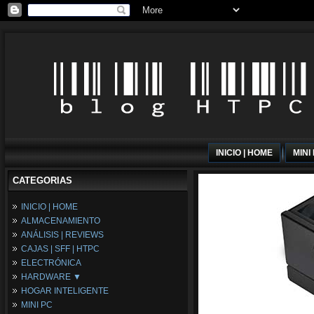
INICIO | HOME
MINI
CATEGORIAS
INICIO | HOME
ALMACENAMIENTO
ANÁLISIS | REVIEWS
CAJAS | SFF | HTPC
ELECTRÓNICA
HARDWARE ▼
HOGAR INTELIGENTE
Fuentes de Alimentación
MINI PC
Memória RAM