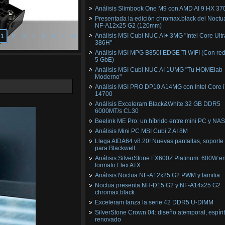
Análisis Slimbook One M9 con AMD AI 9 HX 37
Presentada la edición chromax.black del Noctu
NF‑A12x25 G2 (120mm)
Análisis MSI Cubi NUC AI+ 3MG "Intel Core Ultr
1
2
3
4
5
6
7
8
386H"
Análisis MSI MPG B850I EDGE TI WIFI (Con red
5 GbE)
Análisis MSI Cubi NUC AI 1UMG "Tu HOMElab
Moderno"
Análisis MSI PRO DP10 A14MG con Intel Core i
14700
Análisis Exceleram Black&White 32 GB DDR5
6000MT/s CL30
Beelink ME Pro: un híbrido entre mini PC y NAS
Análisis Mini PC MSI Cubi Z AI 8M
Llega AIDA64 v8.20! Nuevas pantallas, soporte
para Blackwell...
Análisis SilverStone FX600Z Platinum: 600W e
formato Flex ATX
Análisis Noctua NF-A12x25 G2 PWM y familia
Noctua presenta NH-D15 G2 y NF-A14x25 G2
chromax.black
Exceleram lanza la serie 42 DDR5 U-DIMM
SilverStone Crown 04: diseño atemporal, espíri
renovado