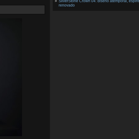
SilverStone Crown 04: diseño atemporal, espíri
renovado