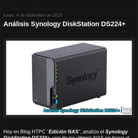
lunes, 4 de diciembre de 2023
Análisis Synology DiskStation DS224+
Hoy en Blog HTPC "
Edición NAS
", analizo el
Synology
DiskStation DS224+
, uno de los últimos NAS en llegar al