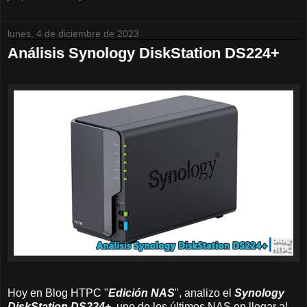
lunes, 4 de diciembre de 2023
Análisis Synology DiskStation DS224+
Hoy en Blog HTPC "
Edición NAS
", analizo el
Synology
DiskStation DS224+
, uno de los últimos NAS en llegar al