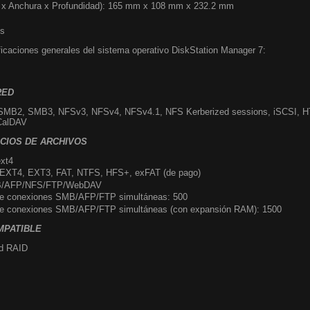
 x Anchura x Profundidad): 165 mm x 108 mm x 232.2 mm
os
ficaciones generales del sistema operativo DiskStation Manager 7:
RED
SMB2, SMB3, NFSv3, NFSv4, NFSv4.1, NFS Kerberized sessions, iSCSI, H
CalDAV
ICIOS DE ARCHIVOS
ext4
, EXT4, EXT3, FAT, NTFS, HFS+, exFAT (de pago)
MB/AFP/NFS/FTP/WebDAV
e conexiones SMB/AFP/FTP simultáneas: 500
e conexiones SMB/AFP/FTP simultáneas (con expansión RAM): 1500
OMPATIBLE
id RAID