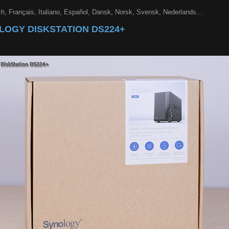
h, Français, Italiano, Español, Dansk, Norsk, Svensk, Nederlands...
LOGY DISKSTATION DS224+