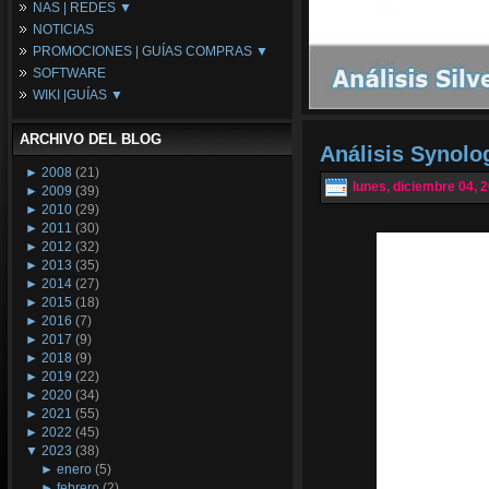
NAS | REDES ▼
Placas Base
NOTICIAS
Procesadores
NAS
PROMOCIONES | GUÍAS COMPRAS ▼
Periféricos
Espacio Synology
SOFTWARE
Refrigeración
Redes
Configuraciones Ordenadores
WIKI |GUÍAS ▼
Tarjetas Gráficas
Guías de Compras
Android PC
Promociones
Guías y Tutoriales
ARCHIVO DEL BLOG
Wikipedia
Análisis Synolo
Tus Montajes
►
2008
(21)
lunes, diciembre 04, 
►
2009
(39)
►
2010
(29)
►
2011
(30)
►
2012
(32)
►
2013
(35)
►
2014
(27)
►
2015
(18)
►
2016
(7)
►
2017
(9)
►
2018
(9)
►
2019
(22)
►
2020
(34)
►
2021
(55)
►
2022
(45)
▼
2023
(38)
►
enero
(5)
►
febrero
(2)