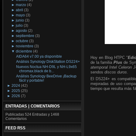
►
marzo
(4)
►
abril
(3)
►
mayo
(3)
►
junio
(3)
►
julio
(3)
►
agosto
(2)
►
septiembre
(3)
►
octubre
(3)
►
noviembre
(3)
▼
diciembre
(4)
AIDA64 v7.00 ya disponible
Hoy en Blog HTPC "
Edi
Análisis Synology DiskStation DS224+
de la familia
Plus
de Syno
Nuevos Noctua NH-D9L y NH-L9x65
atemporal Intel Celeron 
chromax.black de b...
sendos
discos duros
.
Análisis Synology BeeDrive ¡Backup
El DS224+ es compatible
fácil y portable!
mejoradas de uso compart
►
2024
(42)
tiempo que resulta más fá
►
2025
(25)
►
2026
(7)
ENTRADAS | COMENTARIOS
Publicadas
524 Entradas y
1468
Comentarios
FEED RSS