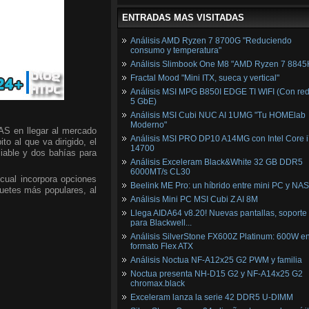
ENTRADAS MAS VISITADAS
Análisis AMD Ryzen 7 8700G "Reduciendo
consumo y temperatura"
Análisis Slimbook One M8 "AMD Ryzen 7 8845
Fractal Mood "Mini ITX, sueca y vertical"
Análisis MSI MPG B850I EDGE TI WIFI (Con red
5 GbE)
Análisis MSI Cubi NUC AI 1UMG "Tu HOMElab
Moderno"
AS en llegar al mercado
Análisis MSI PRO DP10 A14MG con Intel Core i
ito al que va dirigido, el
14700
able y dos bahías para
Análisis Exceleram Black&White 32 GB DDR5
6000MT/s CL30
 cual incorpora opciones
Beelink ME Pro: un híbrido entre mini PC y NAS
uetes más populares, al
Análisis Mini PC MSI Cubi Z AI 8M
Llega AIDA64 v8.20! Nuevas pantallas, soporte
para Blackwell...
Análisis SilverStone FX600Z Platinum: 600W e
formato Flex ATX
Análisis Noctua NF-A12x25 G2 PWM y familia
Noctua presenta NH-D15 G2 y NF-A14x25 G2
chromax.black
Exceleram lanza la serie 42 DDR5 U-DIMM