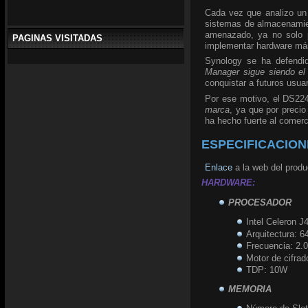
Cada vez que analizo un 
sistemas de almacenamien
amenazado, ya no solo p
PAGINAS VISITADAS
implementar hardware más
Synology se ha defendid
Manager sigue siendo el
conquistar a futuros usua
Por ese motivo, el DS2
marca
, ya que por preci
ha hecho fuerte al comer
ESPECIFICACION
Enlace
a la web del produ
HARDWARE:
PROCESADOR
Intel Celeron 
Arquitectura: 64
Frecuencia: 2.
Motor de cifra
TDP: 10W
MEMORIA