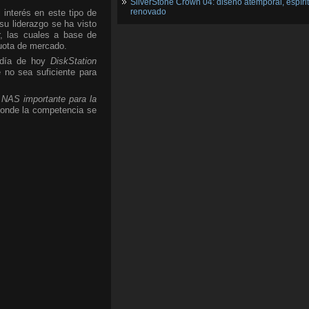
SilverStone Crown 04: diseño atemporal, espíri
renovado
interés en este tipo de
u liderazgo se ha visto
r, las cuales a base de
uota de mercado.
a día de hoy
DiskStation
 no sea suficiente para
n
NAS importante para la
donde la competencia se