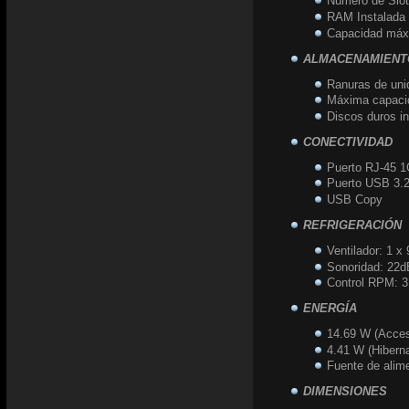
Número de Slot
RAM Instalada
Capacidad máx
ALMACENAMIENT
Ranuras de unid
Máxima capacid
Discos duros in
CONECTIVIDAD
Puerto RJ-45 1
Puerto USB 3.2
USB Copy
REFRIGERACIÓN
Ventilador: 1 x
Sonoridad: 22d
Control RPM: 3
ENERGÍA
14.69 W (Acce
4.41 W (Hiberna
Fuente de alim
DIMENSIONES