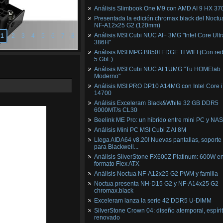
Análisis Slimbook One M9 con AMD AI 9 HX 37
Presentada la edición chromax.black del Noctu
NF‑A12x25 G2 (120mm)
Análisis MSI Cubi NUC AI+ 3MG "Intel Core Ultr
1
2
3
4
5
6
7
8
386H"
Análisis MSI MPG B850I EDGE TI WIFI (Con red
5 GbE)
Análisis MSI Cubi NUC AI 1UMG "Tu HOMElab
Moderno"
Análisis MSI PRO DP10 A14MG con Intel Core i
14700
Análisis Exceleram Black&White 32 GB DDR5
6000MT/s CL30
Beelink ME Pro: un híbrido entre mini PC y NAS
Análisis Mini PC MSI Cubi Z AI 8M
Llega AIDA64 v8.20! Nuevas pantallas, soporte
para Blackwell...
Análisis SilverStone FX600Z Platinum: 600W e
formato Flex ATX
Análisis Noctua NF-A12x25 G2 PWM y familia
Noctua presenta NH-D15 G2 y NF-A14x25 G2
chromax.black
Exceleram lanza la serie 42 DDR5 U-DIMM
SilverStone Crown 04: diseño atemporal, espíri
renovado