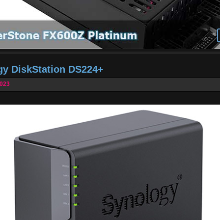
gy DiskStation DS224+
2023