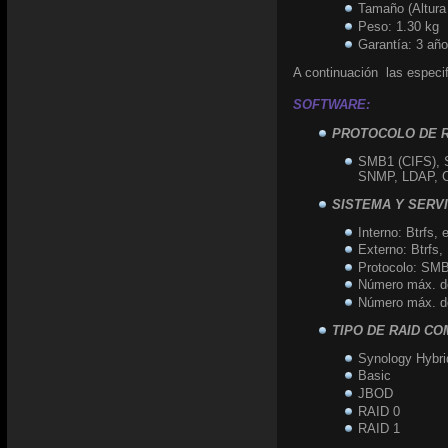
Tamaño (Altura
Peso: 1.30 kg
Garantía: 3 añ
A continuación las especi
SOFTWARE:
PROTOCOLO DE 
SMB1 (CIFS), 
SNMP, LDAP, 
SISTEMA Y SERV
Interno: Btrfs, 
Externo: Btrfs
Protocolo: S
Número máx. d
Número máx. d
TIPO DE RAID C
Synology Hybr
Basic
JBOD
RAID 0
RAID 1