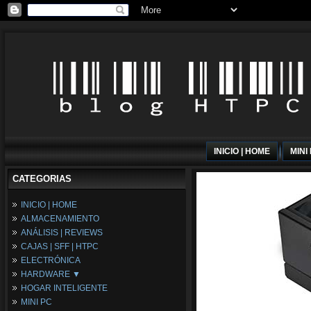
INICIO | HOME
MINI
CATEGORIAS
INICIO | HOME
ALMACENAMIENTO
ANÁLISIS | REVIEWS
CAJAS | SFF | HTPC
ELECTRÓNICA
HARDWARE ▼
HOGAR INTELIGENTE
Fuentes de Alimentación
MINI PC
Memória RAM