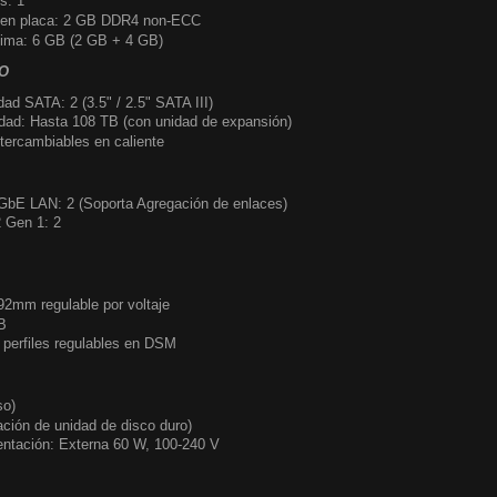
s: 1
 en placa: 2 GB DDR4 non-ECC
ima: 6 GB (2 GB + 4 GB)
O
ad SATA: 2 (3.5" / 2.5" SATA III)
ad: Hasta 108 TB (con unidad de expansión)
tercambiables en caliente
GbE LAN: 2 (Soporta Agregación de enlaces)
 Gen 1: 2
 92mm regulable por voltaje
B
 perfiles regulables en DSM
so)
ción de unidad de disco duro)
entación: Externa 60 W, 100-240 V