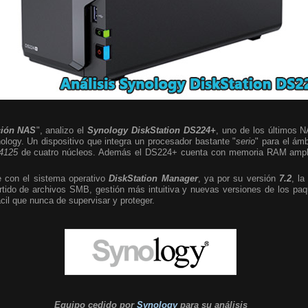
ción NAS
", analizo el
Synology DiskStation DS224+
, uno de los últimos N
logy. Un dispositivo que integra un procesador bastante "
serio
" para el ámb
J4125
de cuatro núcleos. Además el DS224+ cuenta con memoria RAM ampli
 con el sistema operativo
DiskStation Manager
, ya por su versión
7.2
, la
ido de archivos SMB, gestión más intuitiva y nuevas versiones de los paq
cil que nunca de supervisar y proteger.
Equipo cedido por
Synology
para su
análisis