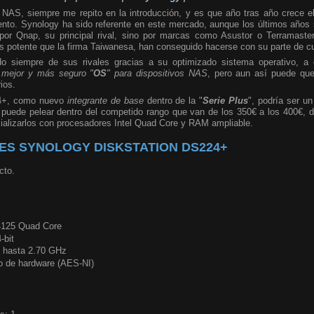
NAS, siempre me repito en la introducción, y es que año tras año crece el 
to. Synology ha sido referente en este mercado, aunque los últimos años s
or Qnap, su principal rival, sino por marcas como Asustor o Terramaste
 potente que la firma Taiwanesa, han conseguido hacerse con su parte de c
o siempre de sus rivales gracias a su optimizado sistema operativo, 
 mejor y más seguro "
OS
" para dispositivos NAS
, pero aun así puede que
rios.
24+, como nuevo
integrante de base
dentro de la "
Serie Plus
", podría ser u
o puede pelear dentro del competido rango que van de los 350€ a los 400€, 
cializarlos con procesadores Intel Quad Core y RAM ampliable.
ES SYNOLOGY DISKSTATION DS224+
cto.
J4125 Quad Core
-bit
0 hasta 2.70 GHz
do de hardware (AES-NI)