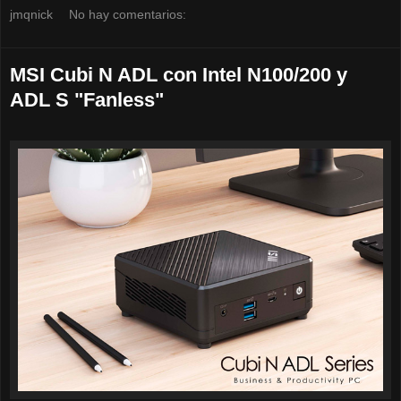
jmqnick
No hay comentarios:
MSI Cubi N ADL con Intel N100/200 y
ADL S "Fanless"