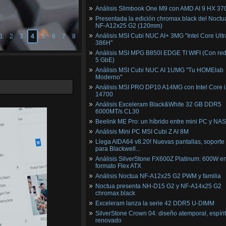
Análisis Slimbook One M9 con AMD AI 9 HX 37
Presentada la edición chromax.black del Noctu
NF‑A12x25 G2 (120mm)
Análisis MSI Cubi NUC AI+ 3MG "Intel Core Ultr
1
2
3
4
5
6
7
8
386H"
Análisis MSI MPG B850I EDGE TI WIFI (Con red
5 GbE)
Análisis MSI Cubi NUC AI 1UMG "Tu HOMElab
Moderno"
Análisis MSI PRO DP10 A14MG con Intel Core i
14700
Análisis Exceleram Black&White 32 GB DDR5
6000MT/s CL30
Beelink ME Pro: un híbrido entre mini PC y NAS
Análisis Mini PC MSI Cubi Z AI 8M
Llega AIDA64 v8.20! Nuevas pantallas, soporte
para Blackwell...
Análisis SilverStone FX600Z Platinum: 600W e
formato Flex ATX
Análisis Noctua NF-A12x25 G2 PWM y familia
Noctua presenta NH-D15 G2 y NF-A14x25 G2
chromax.black
Exceleram lanza la serie 42 DDR5 U-DIMM
SilverStone Crown 04: diseño atemporal, espíri
renovado