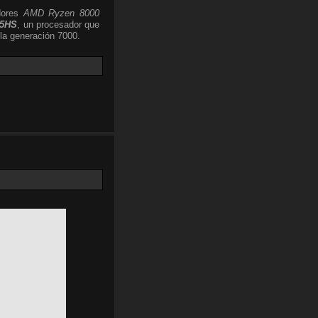
dores
AMD Ryzen 8000
45HS
, un procesador que
 la generación 7000.