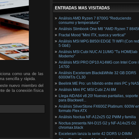
ENTRADAS MAS VISITADAS
Análisis AMD Ryzen 7 8700G "Reduciendo
consumo y temperatura"
Análisis Slimbook One M8 "AMD Ryzen 7 8845
Fractal Mood "Mini ITX, sueca y vertical"
Análisis MSI MPG B850I EDGE TI WIFI (Con red
5 GbE)
Análisis MSI Cubi NUC AI 1UMG "Tu HOMElab
Moderno"
Análisis MSI PRO DP10 A14MG con Intel Core i
14700
Análisis Exceleram Black&White 32 GB DDR5
siciona como una de las
6000MT/s CL30
a sencilla y rápida.
Beelink ME Pro: un híbrido entre mini PC y NAS
ste nuevo miembro del
Análisis Mini PC MSI Cubi Z AI 8M
te de la conexión física
Llega AIDA64 v8.20! Nuevas pantallas, soporte
para Blackwell...
Análisis SilverStone FX600Z Platinum: 600W e
formato Flex ATX
Análisis Noctua NF-A12x25 G2 PWM y familia
Noctua presenta NH-D15 G2 y NF-A14x25 G2
chromax.black
Exceleram lanza la serie 42 DDR5 U-DIMM