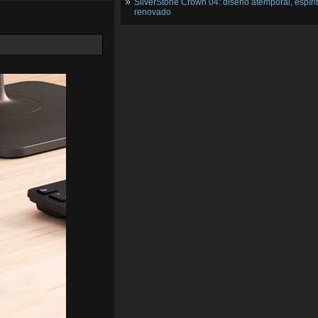
SilverStone Crown 04: diseño atemporal, espíri
renovado