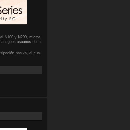
tel N100 y N200, micros
 antiguos usuarios de la
sipación pasiva, el cual