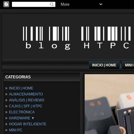
INICIO | HOME
MINI
CATEGORIAS
INICIO | HOME
ALMACENAMIENTO
ANÁLISIS | REVIEWS
CAJAS | SFF | HTPC
ELECTRÓNICA
HARDWARE ▼
HOGAR INTELIGENTE
Fuentes de Alimentación
MINI PC
Memória RAM