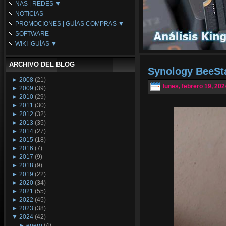
NAS | REDES ▼
Placas Base
NOTICIAS
Procesadores
NAS
PROMOCIONES | GUÍAS COMPRAS ▼
Periféricos
Espacio Synology
SOFTWARE
Refrigeración
Redes
Configuraciones Ordenadores
WIKI |GUÍAS ▼
Tarjetas Gráficas
Guías de Compras
Android PC
Promociones
Guías y Tutoriales
ARCHIVO DEL BLOG
Wikipedia
Synology BeeSta
Tus Montajes
►
2008
(21)
lunes, febrero 19, 202
►
2009
(39)
►
2010
(29)
►
2011
(30)
►
2012
(32)
►
2013
(35)
►
2014
(27)
►
2015
(18)
►
2016
(7)
►
2017
(9)
►
2018
(9)
►
2019
(22)
►
2020
(34)
►
2021
(55)
►
2022
(45)
►
2023
(38)
▼
2024
(42)
►
enero
(4)