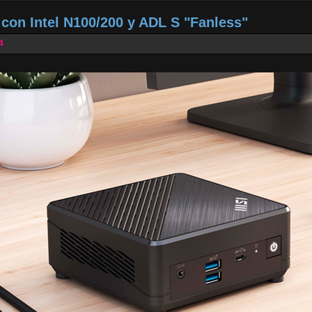
con Intel N100/200 y ADL S "Fanless"
4