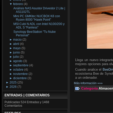
▼
febrero
(4)
Análisis NAS Asustor Drivestor 2 Lite |
AS1102TL
Mini PC GMKtec NUCBOX K8 con
Ryzen 8000 "Hawk Point"
MSI Cubi N ADL con Intel N100/200 y
ADL S "Fanless"
Synology BeeStation "Tu Nube
Personal"
►
marzo
(2)
►
abril
(4)
►
mayo
(5)
►
junio
(5)
►
julio
(2)
Llega un nuevo integrant
►
agosto
(3)
mejores opciones para olv
►
septiembre
(4)
Cuando analice el
BeeDri
►
octubre
(4)
ecosistema Bee de Synolog
►
noviembre
(2)
a un ordenador.
►
diciembre
(3)
►
2025
(25)
Más información »»»
►
2026
(7)
Categoria
Almacen
ENTRADAS | COMENTARIOS
Publicadas
524 Entradas y
1468
Comentarios