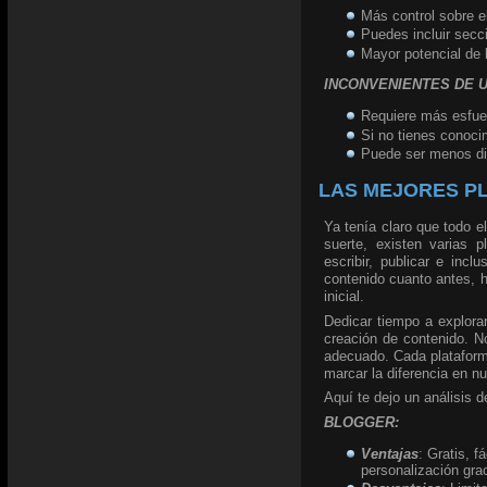
Más control sobre el
Puedes incluir secci
Mayor potencial de 
INCONVENIENTES DE 
Requiere más esfue
Si no tienes conoci
Puede ser menos di
LAS MEJORES P
Ya tenía claro que todo el
suerte, existen varias 
escribir, publicar e incl
contenido cuanto antes, h
inicial.
Dedicar tiempo a explorar
creación de contenido. No
adecuado. Cada plataforma
marcar la diferencia en n
Aquí te dejo un análisis d
BLOGGER:
Ventajas
: Gratis, f
personalización grac