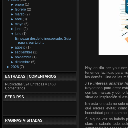
►
enero
(1)
►
febrero
(2)
►
marzo
(2)
►
abril
(3)
►
mayo
(5)
►
junio
(2)
▼
julio
(1)
Empezar desde lo inesperado: Guía
para crear tu bl...
►
agosto
(1)
►
septiembre
(2)
►
noviembre
(1)
►
diciembre
(5)
►
2026
(7)
Hoy en día ser youtuber,
tenemos facilidad para mo
ENTRADAS | COMENTARIOS
los demás. Una de las más
¿
Te interesa analizar
Publicadas
524 Entradas y
1468
trayectoria para crear es
Comentarios
con las marcas y cómo fui
FEED RSS
sirva de inspiración si e
En esta entrada no solo 
qué errores evitar, cómo
honestidad por el camino.
Si alguna vez os habéis p
PAGINAS VISITADAS
claro ni saberlo todo: s