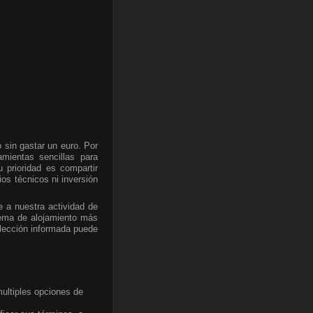
o sin gastar un euro. Por
amientas sencillas para
u prioridad es compartir
os técnicos ni inversión
e a nuestra actividad de
stema de alojamiento más
elección informada puede
multiples opciones de