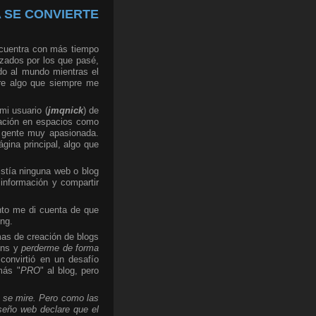
 SE CONVIERTE
ncuentra con más tiempo
zados por los que pasé,
o al mundo mientras el
bre algo que siempre me
mi usuario (
jmqnick
) de
ración en espacios como
 gente muy apasionada.
gina principal, algo que
stía ninguna web o blog
 información y compartir
onto me di cuenta de que
ing.
mas de creación de blogs
gins y
perderme de forma
onvirtió en un desafío
más "
PRO
" al blog, pero
e se mire. Pero como las
seño web declare que el