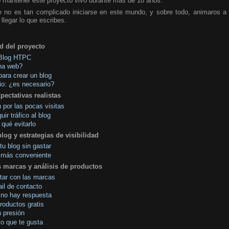
 mantener este proyecto vivo durante más de 18 años.
e no es tan complicado iniciarse en este mundo, y sobre todo, animaros 
legar lo que escribes.
ad del proyecto
Blog HTPC
na web?
para crear un blog
io: ¿es necesario?
xpectativas realistas
n por las pocas visitas
r tráfico al blog
 qué evitarlo
log y estrategias de visibilidad
u blog sin gastar
l más conveniente
s marcas y análisis de productos
ar con las marcas
il de contacto
 no hay respuesta
roductos gratis
n presión
lo que te gusta