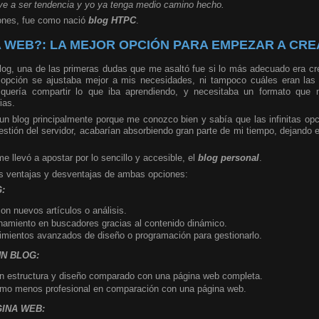
e a ser tendencia y yo ya tenga medio camino hecho.
iones, fue como nació
blog HTPC
.
 WEB?: LA MEJOR OPCIÓN PARA EMPEZAR A CR
blog, una de las primeras dudas que me asaltó fue si lo más adecuado era c
 opción se ajustaba mejor a mis necesidades, ni tampoco cuáles eran las d
uería compartir lo que iba aprendiendo, y necesitaba un formato que me
ias.
un blog principalmente porque me conozco bien y sabía que las infinitas op
estión del servidor, acabarían absorbiendo gran parte de mi tiempo, dejando
.
me llevó a apostar por lo sencillo y accesible, el
blog personal
.
as ventajas y desventajas de ambas opciones:
:
con nuevos artículos o análisis.
namiento en buscadores gracias al contenido dinámico.
imientos avanzados de diseño o programación para gestionarlo.
N BLOG:
en estructura y diseño comparado con una página web completa.
omo menos profesional en comparación con una página web.
INA WEB: