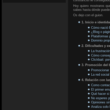
constancia he conseguido
Hoy quiero mostraros qu
sabes hasta dónde puede l
Os dejo con el guion.
1. Inicio e identid
Cómo nació 
¿Blog o pági
Plataformas 
Dominio prop
2. Dificultades y e
La frustració
Cómo consegui
Clickbait: por
3. Promoción del b
Promocionar t
La red socia
4. Relación con la
Como contact
El primer ema
Qué hacer si
No esperes p
Opiniones si
Analiza solo 