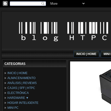
INICIO | HOME
MINI
CATEGORIAS
INICIO | HOME
ALMACENAMIENTO
ANÁLISIS | REVIEWS
CAJAS | SFF | HTPC
ELECTRÓNICA
HARDWARE ▼
HOGAR INTELIGENTE
Fuentes de Alimentación
MINI PC
Memória RAM