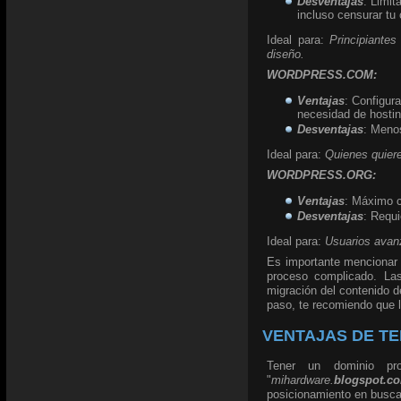
Desventajas
: Limit
incluso censurar tu 
Ideal para:
Principiante
diseño.
WORDPRESS.COM:
Ventajas
: Configur
necesidad de hostin
Desventajas
: Meno
Ideal para:
Quienes quiere
WORDPRESS.ORG:
Ventajas
: Máximo c
Desventajas
: Requi
Ideal para:
Usuarios avanz
Es importante mencionar 
proceso complicado. Las
migración del contenido d
paso, te recomiendo que l
VENTAJAS DE TE
Tener un dominio pro
"
mihardware.
blogspot.c
posicionamiento en busc