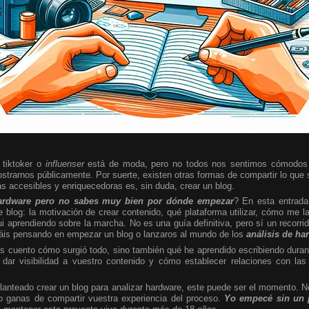
 tiktoker o
influenser
está de moda, pero no todos nos sentimos cómodos 
strarnos públicamente. Por suerte, existen otras formas de compartir lo qu
 accesibles y enriquecedoras es, sin duda, crear un blog.
 hardware pero no sabes muy bien por dónde empezar
? En esta entrad
te blog: la motivación de crear contenido, qué plataforma utilizar, cómo me l
 aprendiendo sobre la marcha. No es una guía definitiva, pero sí un recorri
stáis pensando en empezar un blog o lanzaros al mundo de los
análisis de ha
os cuento cómo surgió todo, sino también qué he aprendido escribiendo dura
 dar visibilidad a vuestro contenido y cómo establecer relaciones con las 
lanteado crear un blog para analizar hardware, este puede ser el momento. No
olo ganas de compartir vuestra experiencia del proceso.
Yo empecé sin un 