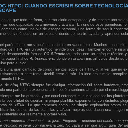
OG HTPC: CUANDO ESCRIBIR SOBRE TECNOLOGÍA
ESCAPE
en los que todo se frena, el ritmo diario desaparece y de repente uno se e
emas que capacidad para moverse y avanzar. En uno de esos paréntesis for
 comenzó como una vía de escape personal, una forma de seguir conectad
minó convirtiéndose en un espacio donde compartir, ayudar y aprender so
l parón físico, me volqué en participar en varios foros. Muchos conoceréis 
bforo de HTPC era un auténtico hervidero de ideas. También encontré inspi
el desaparecido foro de
PC Silencioso
, todos con un enfoque técnico y
 la etapa final de
Antiscreaners
, donde enlazaban mis artículos desde su pá
lso para el blog.
bía una gran cantidad de conocimientos sobre los HTPC y, al ver que no exi
usivamente a este tema, decidí crear el mío. La idea era simple: recopilar
el mundo HTPC.
pal de
blog HTPC
siempre fue divulgar información útil sobre hardware, pr
 solo una parte de la experiencia. Empecé a sentirme atraído por el microblogg
siempre me ha gustado, y por aquel entonces mi curiosidad por las platafor
la posibilidad de diseñar mi propia plantilla, experimentar con distintos plu
ntos del
HTML
. Lo que comenzó como una simple exploración pronto se c
ficar los estilos de las plantillas y añadir mejoras que daban una imagen 
n contenido que realmente aportara valor.
 la más moderna. Funcional... lo justo. Elegante... depende del cariño con qu
e decidido esperar con paciencia zen. No vaya a ser que algún gurú del di