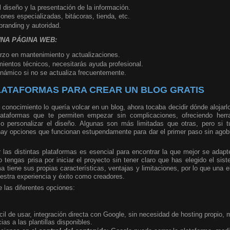
 diseño y la presentación de la información.
ones especializadas, bitácoras, tienda, etc.
branding y autoridad.
UNA PÁGINA WEB:
rzo en mantenimiento y actualizaciones.
mientos técnicos, necesitarás ayuda profesional.
námico si no se actualiza frecuentemente.
LATAFORMAS PARA CREAR UN BLOG GRATIS
 conocimiento lo quería volcar en un blog, ahora tocaba decidir dónde alojarl
plataformas que te permiten empezar sin complicaciones, ofreciendo herr
uso personalizar el diseño. Algunas son más limitadas que otras, pero si t
ay opciones que funcionan estupendamente para dar el primer paso sin agobi
 las distintas plataformas es esencial para encontrar la que mejor se adapt
 tengas prisa por iniciar el proyecto sin tener claro que has elegido el si
 tiene sus propias características, ventajas y limitaciones, por lo que una 
uestra experiencia y éxito como creadores.
e las diferentes opciones:
ácil de usar, integración directa con Google, sin necesidad de hosting propio, 
ias a las plantillas disponibles.