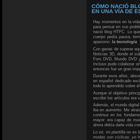
CÓMO NACIÓ BL
EN UNA VÍA DE 
Hay momentos en la vida 
para pensar en sus probl
nació blog HTPC. Lo que
cuerpo pedía pausa, ter
apasiono:
la tecnología
.
Con ganas de superar aque
Noticias 3D, donde el su
Foro DVD, Mundo DVD y 
Incluso pude colaborar en
entonces fue un gran impu
Durante esos años, absor
en español dedicado excl
todo lo aprendido sobre 
Aunque el objetivo princi
escribir los artículos era
Además, el mundo digital 
iba en aumento. Me atraía 
continua
en los fundame
mayor: era capaz de modi
ahora debía darle vida co
Lo sé, mi plantilla no es
modas son cíclicas, yo h