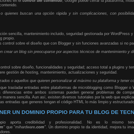
aciones en el
control del contenido
; Google puede cerrar la plataforma, modi
contenido.
s o quienes buscan una opción rápida y sin complicaciones, con posibilid
ación sencilla, mantenimiento incluido, seguridad gestionada por WordPress y a
g propio.
s control sobre el diseño que con Blogger y sin funciones avanzadas si no p
n crear un blog sin preocuparse por aspectos técnicos de mantenimiento y d
ontrol sobre diseño, funcionalidades y seguridad; acceso total a plugins y 
ere gestión de hosting, mantenimiento, actualizaciones y seguridad.
ados o aquellos que quieren personalizar al máximo su plataforma y tener co
que trasladar entradas entre plataformas de microblogging como Blogger o
 diferencias entre ambos sistemas pueden generar problemas de compatib
e manera sencilla. Aun así, existen diversos tutoriales por la web que explic
as entradas que generes tengan el código HTML lo más limpio y estructurado
NER UN DOMINIO PROPIO PARA TU BLOG DE TEC
pio aporta credibilidad y profesionalidad. No es lo mismo te
om
"
que "
mihardware
.com
"
. Un dominio propio te da identidad, mejora tu ima
adores.