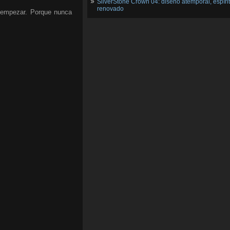
SilverStone Crown 04: diseño atemporal, espíri
renovado
a empezar. Porque nunca