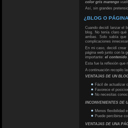
color gris marengo
vuelv
Así, sin grandes pretens
¿BLOG O PÁGINA
Cuando decidí lanzar el 
blog. No tenía claro qué
ambas. Solo sabía que q
complicaciones innecesar
En mi caso, decidí crear 
página web junto con la g
importante:
el contenido
Esta fue la reflexión que 
A continuación recopilo l
VENTAJAS DE UN BLOG
Fácil de actualizar 
Favorece el posicio
No necesitas conoc
INCONVENIENTES DE U
Menos flexibilidad 
Puede percibirse c
VENTAJAS DE UNA PÁG