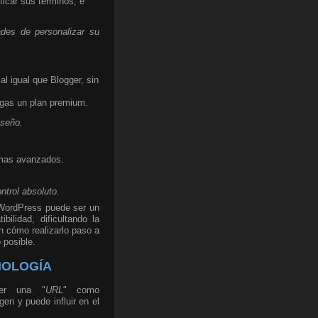
ficar sus términos, e
ades de personalizar su
l igual que Blogger, sin
agas un plan premium.
iseño.
temas avanzados.
ntrol absoluto.
 WordPress puede ser un
ilidad, dificultando la
an cómo realizarlo paso a
 posible.
NOLOGÍA
ner una "
URL
" como
gen y puede influir en el