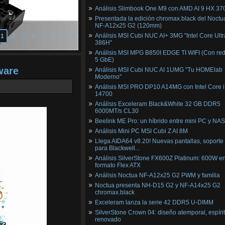
Análisis Slimbook One M9 con AMD AI 9 HX 37
Presentada la edición chromax.black del Noctu
NF‑A12x25 G2 (120mm)
Análisis MSI Cubi NUC AI+ 3MG "Intel Core Ultr
1
2
3
4
5
6
7
8
386H"
Análisis MSI MPG B850I EDGE TI WIFI (Con red
5 GbE)
ware
Análisis MSI Cubi NUC AI 1UMG "Tu HOMElab
Moderno"
Análisis MSI PRO DP10 A14MG con Intel Core i
14700
Análisis Exceleram Black&White 32 GB DDR5
6000MT/s CL30
Beelink ME Pro: un híbrido entre mini PC y NAS
Análisis Mini PC MSI Cubi Z AI 8M
Llega AIDA64 v8.20! Nuevas pantallas, soporte
para Blackwell...
Análisis SilverStone FX600Z Platinum: 600W e
formato Flex ATX
Análisis Noctua NF-A12x25 G2 PWM y familia
Noctua presenta NH-D15 G2 y NF-A14x25 G2
chromax.black
Exceleram lanza la serie 42 DDR5 U-DIMM
SilverStone Crown 04: diseño atemporal, espíri
renovado