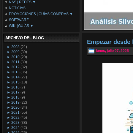
NAS | REDES ▼
Placas Base
NOTICIAS
Procesadores
NAS
PROMOCIONES | GUÍAS COMPRAS ▼
Periféricos
Espacio Synology
SOFTWARE
Refrigeración
Redes
Configuraciones Ordenadores
WIKI |GUÍAS ▼
Tarjetas Gráficas
Guías de Compras
Android PC
Promociones
Guías y Tutoriales
ARCHIVO DEL BLOG
Wikipedia
Empezar desde l
Tus Montajes
►
2008
(21)
lunes, julio 07, 2025
►
2009
(39)
►
2010
(29)
►
2011
(30)
►
2012
(32)
►
2013
(35)
►
2014
(27)
►
2015
(18)
►
2016
(7)
►
2017
(9)
►
2018
(9)
►
2019
(22)
►
2020
(34)
►
2021
(55)
►
2022
(45)
►
2023
(38)
►
2024
(42)
▼
2025
(25)