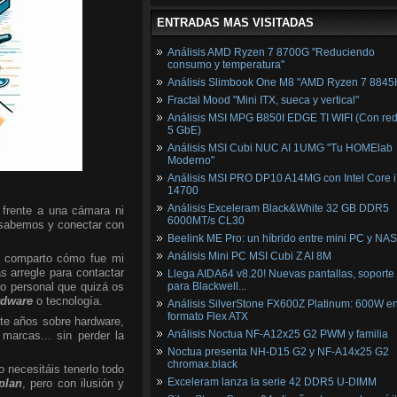
ENTRADAS MAS VISITADAS
Análisis AMD Ryzen 7 8700G "Reduciendo
consumo y temperatura"
Análisis Slimbook One M8 "AMD Ryzen 7 8845
Fractal Mood "Mini ITX, sueca y vertical"
Análisis MSI MPG B850I EDGE TI WIFI (Con red
5 GbE)
Análisis MSI Cubi NUC AI 1UMG "Tu HOMElab
Moderno"
Análisis MSI PRO DP10 A14MG con Intel Core i
14700
Análisis Exceleram Black&White 32 GB DDR5
frente a una cámara ni
6000MT/s CL30
e sabemos y conectar con
Beelink ME Pro: un híbrido entre mini PC y NAS
Análisis Mini PC MSI Cubi Z AI 8M
a comparto cómo fue mi
as arregle para contactar
Llega AIDA64 v8.20! Nuevas pantallas, soporte
do personal que quizá os
para Blackwell...
rdware
o tecnología.
Análisis SilverStone FX600Z Platinum: 600W e
formato Flex ATX
nte años sobre hardware,
Análisis Noctua NF-A12x25 G2 PWM y familia
marcas... sin perder la
Noctua presenta NH-D15 G2 y NF-A14x25 G2
chromax.black
 necesitáis tenerlo todo
Exceleram lanza la serie 42 DDR5 U-DIMM
plan
, pero con ilusión y