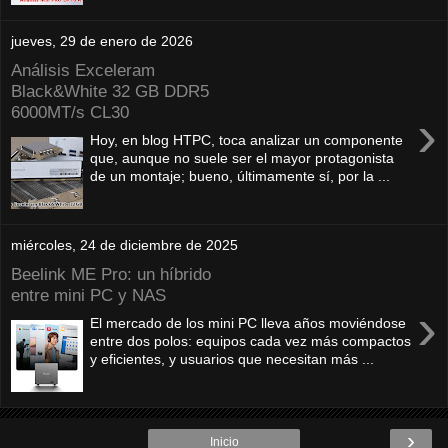
jueves, 29 de enero de 2026
Análisis Exceleram
Black&White 32 GB DDR5
6000MT/s CL30
›
Hoy, en blog HTPC, toca analizar un componente
que, aunque no suele ser el mayor protagonista
de un montaje; bueno, últimamente sí, por la ...
miércoles, 24 de diciembre de 2025
Beelink ME Pro: un híbrido
entre mini PC y NAS
›
El mercado de los mini PC lleva años moviéndose
entre dos polos: equipos cada vez más compactos
y eficientes, y usuarios que necesitan más ...
›
Inicio