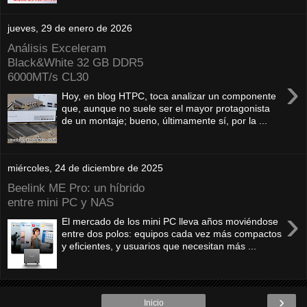
jueves, 29 de enero de 2026
Análisis Exceleram
Black&White 32 GB DDR5
6000MT/s CL30
›
Hoy, en blog HTPC, toca analizar un componente
que, aunque no suele ser el mayor protagonista
de un montaje; bueno, últimamente sí, por la ...
miércoles, 24 de diciembre de 2025
Beelink ME Pro: un híbrido
entre mini PC y NAS
›
El mercado de los mini PC lleva años moviéndose
entre dos polos: equipos cada vez más compactos
y eficientes, y usuarios que necesitan más ...
›
Inicio