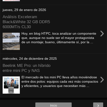
jueves, 29 de enero de 2026
Análisis Exceleram
Black&White 32 GB DDR5
6000MT/s CL30
›
Hoy, en blog HTPC, toca analizar un componente
que, aunque no suele ser el mayor protagonista
de un montaje; bueno, últimamente sí, por la ...
miércoles, 24 de diciembre de 2025
Beelink ME Pro: un híbrido
entre mini PC y NAS
›
El mercado de los mini PC lleva años moviéndose
entre dos polos: equipos cada vez más compactos
y eficientes, y usuarios que necesitan más ...
›
Inicio