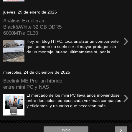
jueves, 29 de enero de 2026
Análisis Exceleram
Black&White 32 GB DDR5
6000MT/s CL30
›
Hoy, en blog HTPC, toca analizar un componente
que, aunque no suele ser el mayor protagonista
de un montaje; bueno, últimamente sí, por la ...
miércoles, 24 de diciembre de 2025
Beelink ME Pro: un híbrido
entre mini PC y NAS
›
El mercado de los mini PC lleva años moviéndose
entre dos polos: equipos cada vez más compactos
y eficientes, y usuarios que necesitan más ...
›
Inicio