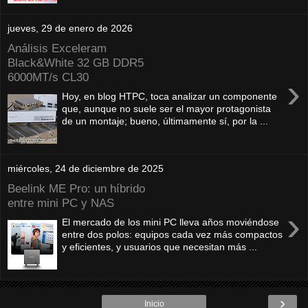
jueves, 29 de enero de 2026
Análisis Exceleram
Black&White 32 GB DDR5
6000MT/s CL30
›
Hoy, en blog HTPC, toca analizar un componente
que, aunque no suele ser el mayor protagonista
de un montaje; bueno, últimamente sí, por la ...
miércoles, 24 de diciembre de 2025
Beelink ME Pro: un híbrido
entre mini PC y NAS
›
El mercado de los mini PC lleva años moviéndose
entre dos polos: equipos cada vez más compactos
y eficientes, y usuarios que necesitan más ...
›
Inicio