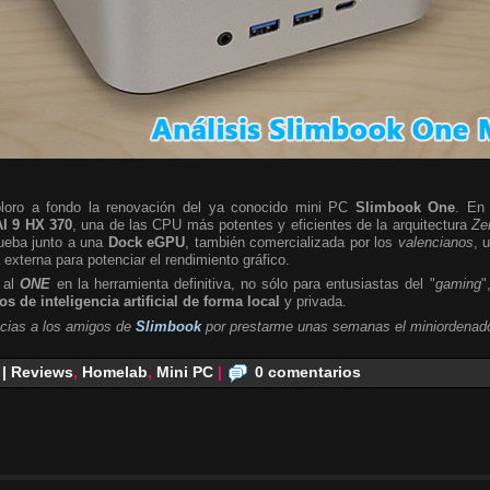
ploro a fondo la renovación del ya conocido mini PC
Slimbook One
. En 
I 9 HX 370
, una de las CPU más potentes y eficientes de la arquitectura
Ze
rueba junto a una
Dock eGPU
, también comercializada por los
valencianos
, 
a externa para potenciar el rendimiento gráfico.
 al
ONE
en la herramienta definitiva, no sólo para entusiastas del "
gaming
"
s de inteligencia artificial de forma local
y privada.
cias a los amigos de
Slimbook
por prestarme unas semanas el miniordenado
 | Reviews
,
Homelab
,
Mini PC
|
0 comentarios