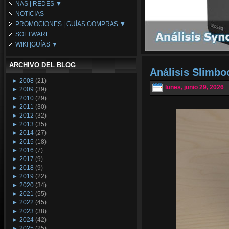
NAS | REDES ▼
Placas Base
NOTICIAS
Procesadores
NAS
PROMOCIONES | GUÍAS COMPRAS ▼
Periféricos
Espacio Synology
SOFTWARE
Refrigeración
Redes
Configuraciones Ordenadores
WIKI |GUÍAS ▼
Tarjetas Gráficas
Guías de Compras
Android PC
Promociones
Guías y Tutoriales
ARCHIVO DEL BLOG
Wikipedia
Análisis Slimb
Tus Montajes
►
2008
(21)
lunes, junio 29, 2026
►
2009
(39)
►
2010
(29)
►
2011
(30)
►
2012
(32)
►
2013
(35)
►
2014
(27)
►
2015
(18)
►
2016
(7)
►
2017
(9)
►
2018
(9)
►
2019
(22)
►
2020
(34)
►
2021
(55)
►
2022
(45)
►
2023
(38)
►
2024
(42)
►
2025
(25)