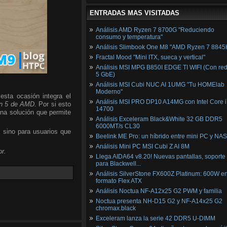
ENTRADAS MAS VISITADAS
Análisis AMD Ryzen 7 8700G "Reduciendo
consumo y temperatura"
Análisis Slimbook One M8 "AMD Ryzen 7 8845
Fractal Mood "Mini ITX, sueca y vertical"
Análisis MSI MPG B850I EDGE TI WIFI (Con red
5 GbE)
Análisis MSI Cubi NUC AI 1UMG "Tu HOMElab
Moderno"
esta ocasión integra el
Análisis MSI PRO DP10 A14MG con Intel Core i
n 5 de AMD
. Por si esto
14700
una solución que permite
Análisis Exceleram Black&White 32 GB DDR5
6000MT/s CL30
, sino para usuarios que
Beelink ME Pro: un híbrido entre mini PC y NAS
Análisis Mini PC MSI Cubi Z AI 8M
r.
Llega AIDA64 v8.20! Nuevas pantallas, soporte
para Blackwell...
Análisis SilverStone FX600Z Platinum: 600W e
formato Flex ATX
Análisis Noctua NF-A12x25 G2 PWM y familia
Noctua presenta NH-D15 G2 y NF-A14x25 G2
chromax.black
Exceleram lanza la serie 42 DDR5 U-DIMM