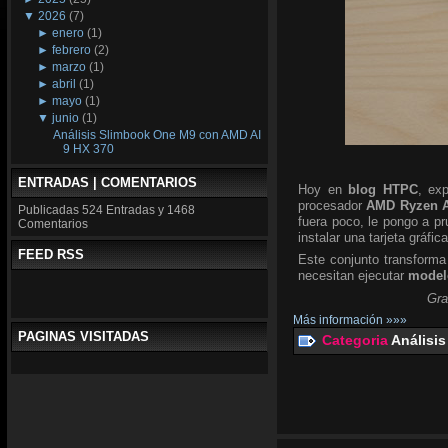
▼
2026
(7)
►
enero
(1)
►
febrero
(2)
►
marzo
(1)
►
abril
(1)
►
mayo
(1)
▼
junio
(1)
Análisis Slimbook One M9 con AMD AI
9 HX 370
ENTRADAS | COMENTARIOS
Hoy en
blog HTPC
, ex
procesador
AMD Ryzen A
Publicadas
524 Entradas y
1468
fuera poco, le pongo a p
Comentarios
instalar una tarjeta gráfic
FEED RSS
Este conjunto transforma
necesitan ejecutar
modelo
Gra
Más información »»»
PAGINAS VISITADAS
Categoria
Análisis