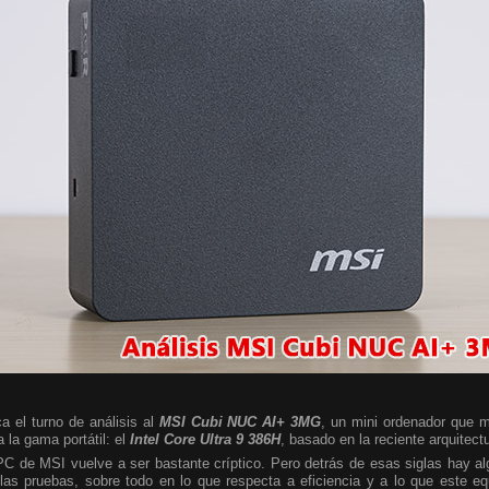
a el turno de análisis al
MSI Cubi NUC AI+ 3MG
, un mini ordenador que m
 la gama portátil: el
Intel Core Ultra 9 386H
, basado en la reciente arquitect
 PC de MSI vuelve a ser bastante críptico. Pero detrás de esas siglas hay 
las pruebas, sobre todo en lo que respecta a eficiencia y a lo que este e