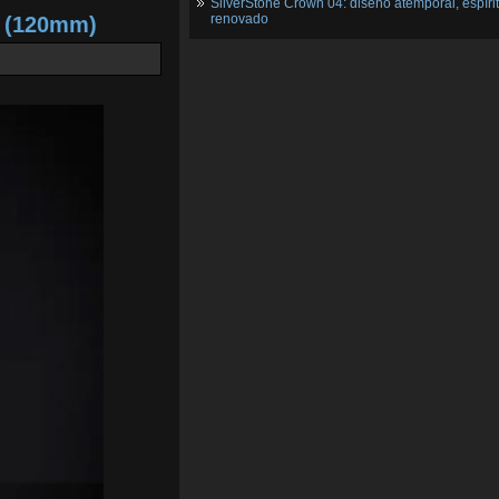
SilverStone Crown 04: diseño atemporal, espíri
renovado
2 (120mm)