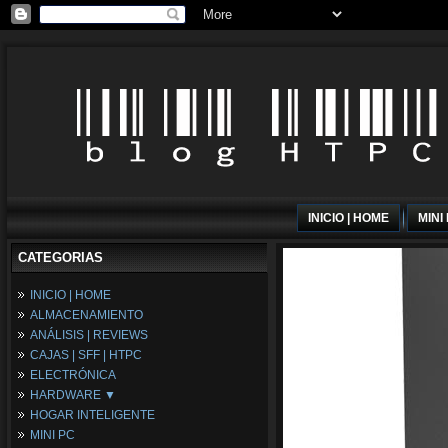
INICIO | HOME
MINI
CATEGORIAS
INICIO | HOME
ALMACENAMIENTO
ANÁLISIS | REVIEWS
CAJAS | SFF | HTPC
ELECTRÓNICA
HARDWARE ▼
HOGAR INTELIGENTE
Fuentes de Alimentación
MINI PC
Memória RAM