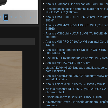
Análisis Slimbook One M9 con AMD AI 9 HX 37
Presentada la edición chromax.black del Noctu
NF‑A12x25 G2 (120mm)
Análisis MSI Cubi NUC AI+ 3MG "Intel Core Ultr
1
2
3
4
5
6
7
8
386H"
Análisis MSI MPG B850I EDGE TI WIFI (Con red
5 GbE)
Análisis MSI Cubi NUC AI 1UMG "Tu HOMElab
Moderno"
Análisis MSI PRO DP10 A14MG con Intel Core i
14700
Análisis Exceleram Black&White 32 GB DDR5
6000MT/s CL30
Beelink ME Pro: un híbrido entre mini PC y NAS
Análisis Mini PC MSI Cubi Z AI 8M
Llega AIDA64 v8.20! Nuevas pantallas, soporte
para Blackwell...
Análisis SilverStone FX600Z Platinum: 600W e
formato Flex ATX
Análisis Noctua NF-A12x25 G2 PWM y familia
Noctua presenta NH-D15 G2 y NF-A14x25 G2
chromax.black
Exceleram lanza la serie 42 DDR5 U-DIMM
SilverStone Crown 04: diseño atemporal, espíri
renovado