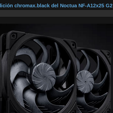
dición chromax.black del Noctua NF‑A12x25 G