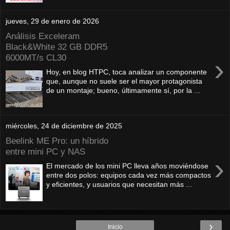
jueves, 29 de enero de 2026
Análisis Exceleram
Black&White 32 GB DDR5
6000MT/s CL30
›
Hoy, en blog HTPC, toca analizar un componente
que, aunque no suele ser el mayor protagonista
de un montaje; bueno, últimamente sí, por la ...
miércoles, 24 de diciembre de 2025
Beelink ME Pro: un híbrido
entre mini PC y NAS
›
El mercado de los mini PC lleva años moviéndose
entre dos polos: equipos cada vez más compactos
y eficientes, y usuarios que necesitan más ...
›
Inicio