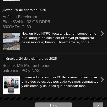
jueves, 29 de enero de 2026
Análisis Exceleram
Black&White 32 GB DDR5
6000MT/s CL30
›
Hoy, en blog HTPC, toca analizar un componente
que, aunque no suele ser el mayor protagonista
de un montaje; bueno, últimamente sí, por la ...
miércoles, 24 de diciembre de 2025
Beelink ME Pro: un híbrido
entre mini PC y NAS
›
El mercado de los mini PC lleva años moviéndose
entre dos polos: equipos cada vez más compactos
y eficientes, y usuarios que necesitan más ...
›
Inicio