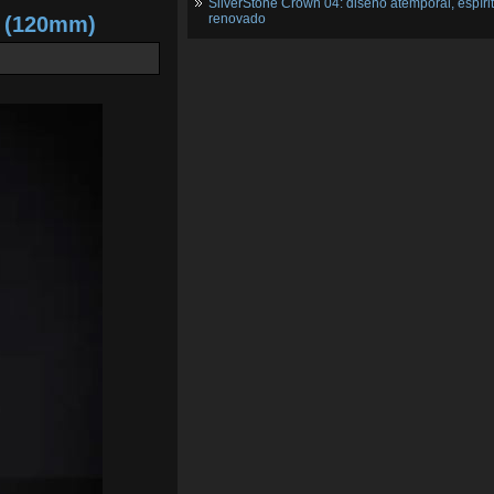
SilverStone Crown 04: diseño atemporal, espíri
renovado
2 (120mm)