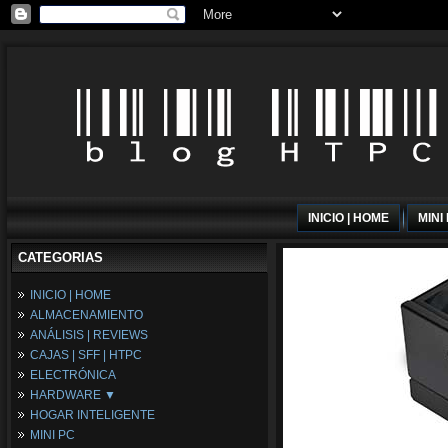
INICIO | HOME
MINI
CATEGORIAS
INICIO | HOME
ALMACENAMIENTO
ANÁLISIS | REVIEWS
CAJAS | SFF | HTPC
ELECTRÓNICA
HARDWARE ▼
HOGAR INTELIGENTE
Fuentes de Alimentación
MINI PC
Memória RAM