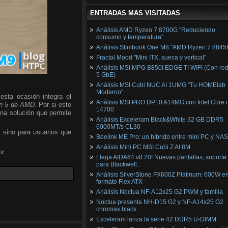
ENTRADAS MAS VISITADAS
Análisis AMD Ryzen 7 8700G "Reduciendo
consumo y temperatura"
Análisis Slimbook One M8 "AMD Ryzen 7 8845
Fractal Mood "Mini ITX, sueca y vertical"
Análisis MSI MPG B850I EDGE TI WIFI (Con red
5 GbE)
Análisis MSI Cubi NUC AI 1UMG "Tu HOMElab
Moderno"
esta ocasión integra el
Análisis MSI PRO DP10 A14MG con Intel Core i
n 5 de AMD
. Por si esto
14700
una solución que permite
Análisis Exceleram Black&White 32 GB DDR5
6000MT/s CL30
, sino para usuarios que
Beelink ME Pro: un híbrido entre mini PC y NAS
Análisis Mini PC MSI Cubi Z AI 8M
r.
Llega AIDA64 v8.20! Nuevas pantallas, soporte
para Blackwell...
Análisis SilverStone FX600Z Platinum: 600W e
formato Flex ATX
Análisis Noctua NF-A12x25 G2 PWM y familia
Noctua presenta NH-D15 G2 y NF-A14x25 G2
chromax.black
Exceleram lanza la serie 42 DDR5 U-DIMM