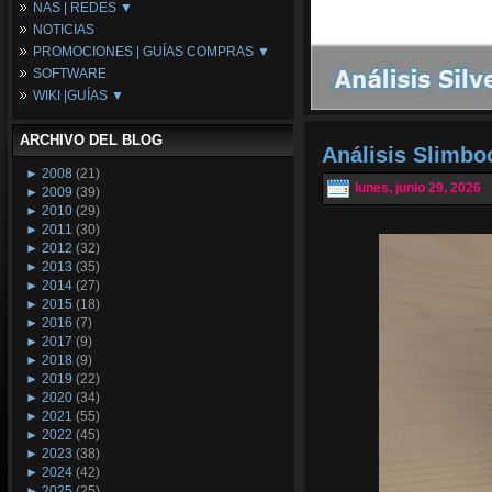
NAS | REDES ▼
Placas Base
NOTICIAS
Procesadores
NAS
PROMOCIONES | GUÍAS COMPRAS ▼
Periféricos
Espacio Synology
SOFTWARE
Refrigeración
Redes
Configuraciones Ordenadores
WIKI |GUÍAS ▼
Tarjetas Gráficas
Guías de Compras
Android PC
Promociones
Guías y Tutoriales
ARCHIVO DEL BLOG
Wikipedia
Análisis Slimb
Tus Montajes
►
2008
(21)
lunes, junio 29, 2026
►
2009
(39)
►
2010
(29)
►
2011
(30)
►
2012
(32)
►
2013
(35)
►
2014
(27)
►
2015
(18)
►
2016
(7)
►
2017
(9)
►
2018
(9)
►
2019
(22)
►
2020
(34)
►
2021
(55)
►
2022
(45)
►
2023
(38)
►
2024
(42)
►
2025
(25)