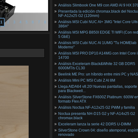
Análisis Slimbook One M9 con AMD AI 9 HX 37
Presentada la edición chromax.black del Noctu
NF‑A12x25 G2 (120mm)
Análisis MSI Cubi NUC AI+ 3MG "Intel Core Ultr
1
2
3
4
5
6
7
8
386H"
Análisis MSI MPG B850I EDGE TI WIFI (Con red
5 GbE)
Análisis MSI Cubi NUC AI 1UMG "Tu HOMElab
Moderno"
Análisis MSI PRO DP10 A14MG con Intel Core i
14700
Análisis Exceleram Black&White 32 GB DDR5
6000MT/s CL30
Beelink ME Pro: un híbrido entre mini PC y NAS
Análisis Mini PC MSI Cubi Z AI 8M
Llega AIDA64 v8.20! Nuevas pantallas, soporte
para Blackwell...
Análisis SilverStone FX600Z Platinum: 600W e
formato Flex ATX
Análisis Noctua NF-A12x25 G2 PWM y familia
Noctua presenta NH-D15 G2 y NF-A14x25 G2
chromax.black
Exceleram lanza la serie 42 DDR5 U-DIMM
SilverStone Crown 04: diseño atemporal, espíri
renovado