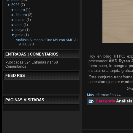
▼
2026
(7)
►
enero
(1)
►
febrero
(2)
►
marzo
(1)
►
abril
(1)
►
mayo
(1)
▼
junio
(1)
Análisis Slimbook One M9 con AMD AI
9 HX 370
ENTRADAS | COMENTARIOS
Hoy en
blog HTPC
, ex
procesador
AMD Ryzen A
Publicadas
524 Entradas y
1468
fuera poco, le pongo a p
Comentarios
instalar una tarjeta gráfic
FEED RSS
Este conjunto transforma
necesitan ejecutar
modelo
Gra
Más información »»»
PAGINAS VISITADAS
Categoria
Análisis