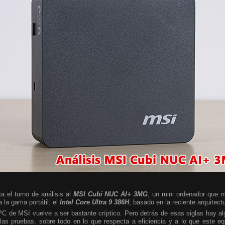
a el turno de análisis al
MSI Cubi NUC AI+ 3MG
, un mini ordenador que m
 la gama portátil: el
Intel Core Ultra 9 386H
, basado en la reciente arquitect
 PC de MSI vuelve a ser bastante críptico. Pero detrás de esas siglas hay 
las pruebas, sobre todo en lo que respecta a eficiencia y a lo que este e