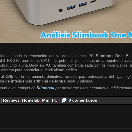
ploro a fondo la renovación del ya conocido mini PC
Slimbook One
. En 
I 9 HX 370
, una de las CPU más potentes y eficientes de la arquitectura
Ze
rueba junto a una
Dock eGPU
, también comercializada por los
valencianos
, 
a externa para potenciar el rendimiento gráfico.
 al
ONE
en la herramienta definitiva, no sólo para entusiastas del "
gaming
"
s de inteligencia artificial de forma local
y privada.
cias a los amigos de
Slimbook
por prestarme unas semanas el miniordenado
 | Reviews
,
Homelab
,
Mini PC
|
0 comentarios