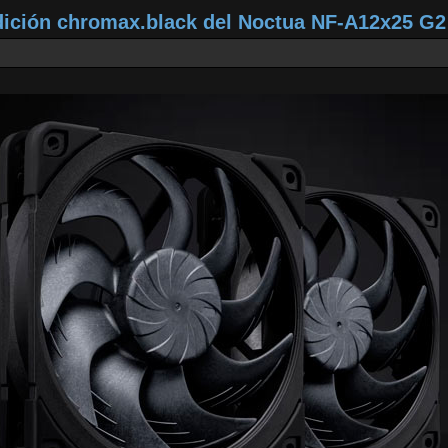
dición chromax.black del Noctua NF‑A12x25 G