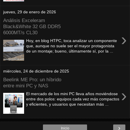
jueves, 29 de enero de 2026
Análisis Exceleram
Black&White 32 GB DDR5
6000MT/s CL30
›
Hoy, en blog HTPC, toca analizar un componente
que, aunque no suele ser el mayor protagonista
de un montaje; bueno, últimamente sí, por la ...
miércoles, 24 de diciembre de 2025
Beelink ME Pro: un híbrido
entre mini PC y NAS
›
El mercado de los mini PC lleva años moviéndose
entre dos polos: equipos cada vez más compactos
y eficientes, y usuarios que necesitan más ...
›
Inicio