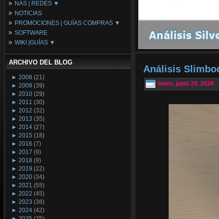
NAS | REDES ▼
Placas Base
NOTICIAS
Procesadores
NAS
PROMOCIONES | GUÍAS COMPRAS ▼
Periféricos
Espacio Synology
SOFTWARE
Refrigeración
Redes
Configuraciones Ordenadores
WIKI |GUÍAS ▼
Tarjetas Gráficas
Guías de Compras
Android PC
Promociones
Guías y Tutoriales
ARCHIVO DEL BLOG
Wikipedia
Análisis Slimb
Tus Montajes
►
2008
(21)
lunes, junio 29, 2026
►
2009
(39)
►
2010
(29)
►
2011
(30)
►
2012
(32)
►
2013
(35)
►
2014
(27)
►
2015
(18)
►
2016
(7)
►
2017
(9)
►
2018
(9)
►
2019
(22)
►
2020
(34)
►
2021
(55)
►
2022
(45)
►
2023
(38)
►
2024
(42)
►
2025
(25)