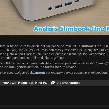
ploro a fondo la renovación del ya conocido mini PC
Slimbook One
. En 
I 9 HX 370
, una de las CPU más potentes y eficientes de la arquitectura
Ze
rueba junto a una
Dock eGPU
, también comercializada por los
valencianos
, 
a externa para potenciar el rendimiento gráfico.
 al
ONE
en la herramienta definitiva, no sólo para entusiastas del "
gaming
"
s de inteligencia artificial de forma local
y privada.
cias a los amigos de
Slimbook
por prestarme unas semanas el miniordenado
 | Reviews
,
Homelab
,
Mini PC
|
0 comentarios