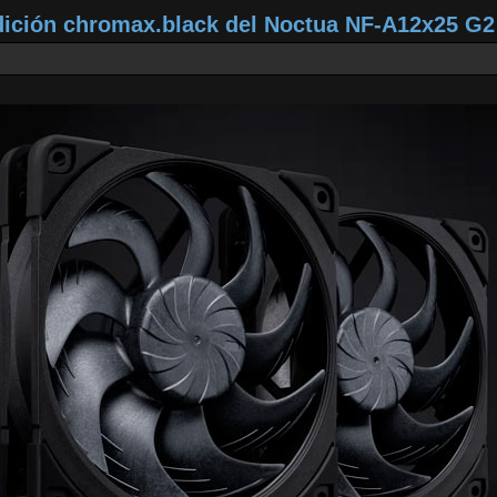
dición chromax.black del Noctua NF‑A12x25 G