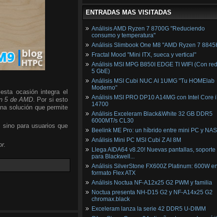
ENTRADAS MAS VISITADAS
Análisis AMD Ryzen 7 8700G "Reduciendo
consumo y temperatura"
Análisis Slimbook One M8 "AMD Ryzen 7 8845
Fractal Mood "Mini ITX, sueca y vertical"
Análisis MSI MPG B850I EDGE TI WIFI (Con red
5 GbE)
Análisis MSI Cubi NUC AI 1UMG "Tu HOMElab
Moderno"
esta ocasión integra el
Análisis MSI PRO DP10 A14MG con Intel Core i
n 5 de AMD
. Por si esto
14700
una solución que permite
Análisis Exceleram Black&White 32 GB DDR5
6000MT/s CL30
, sino para usuarios que
Beelink ME Pro: un híbrido entre mini PC y NAS
Análisis Mini PC MSI Cubi Z AI 8M
r.
Llega AIDA64 v8.20! Nuevas pantallas, soporte
para Blackwell...
Análisis SilverStone FX600Z Platinum: 600W e
formato Flex ATX
Análisis Noctua NF-A12x25 G2 PWM y familia
Noctua presenta NH-D15 G2 y NF-A14x25 G2
chromax.black
Exceleram lanza la serie 42 DDR5 U-DIMM