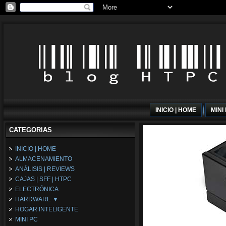
INICIO | HOME
MINI
CATEGORIAS
INICIO | HOME
ALMACENAMIENTO
ANÁLISIS | REVIEWS
CAJAS | SFF | HTPC
ELECTRÓNICA
HARDWARE ▼
HOGAR INTELIGENTE
Fuentes de Alimentación
MINI PC
Memória RAM