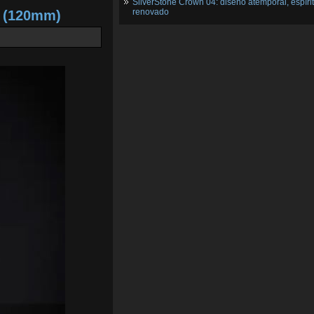
SilverStone Crown 04: diseño atemporal, espíri
renovado
2 (120mm)