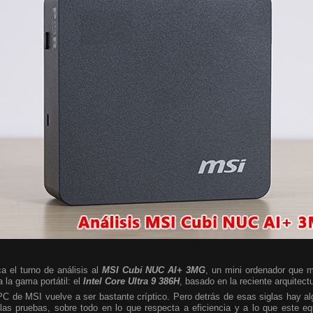
a el turno de análisis al
MSI Cubi NUC AI+ 3MG
, un mini ordenador que m
 la gama portátil: el
Intel Core Ultra 9 386H
, basado en la reciente arquitect
 PC de MSI vuelve a ser bastante críptico. Pero detrás de esas siglas hay 
las pruebas, sobre todo en lo que respecta a eficiencia y a lo que este e