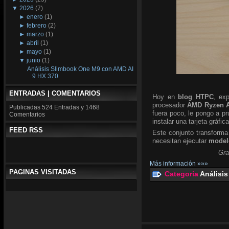
▼
2026
(7)
►
enero
(1)
►
febrero
(2)
►
marzo
(1)
►
abril
(1)
►
mayo
(1)
▼
junio
(1)
Análisis Slimbook One M9 con AMD AI
9 HX 370
ENTRADAS | COMENTARIOS
Hoy en
blog HTPC
, ex
procesador
AMD Ryzen A
Publicadas
524 Entradas y
1468
fuera poco, le pongo a p
Comentarios
instalar una tarjeta gráfic
FEED RSS
Este conjunto transforma
necesitan ejecutar
modelo
Gra
Más información »»»
PAGINAS VISITADAS
Categoria
Análisis