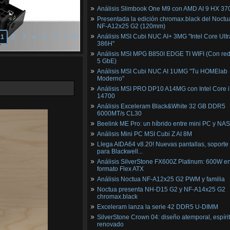
Análisis Slimbook One M9 con AMD AI 9 HX 37
Presentada la edición chromax.black del Noctu
NF‑A12x25 G2 (120mm)
Análisis MSI Cubi NUC AI+ 3MG "Intel Core Ultr
1
2
3
4
5
6
7
8
386H"
Análisis MSI MPG B850I EDGE TI WIFI (Con red
5 GbE)
Análisis MSI Cubi NUC AI 1UMG "Tu HOMElab
Moderno"
Análisis MSI PRO DP10 A14MG con Intel Core i
14700
Análisis Exceleram Black&White 32 GB DDR5
6000MT/s CL30
Beelink ME Pro: un híbrido entre mini PC y NAS
Análisis Mini PC MSI Cubi Z AI 8M
Llega AIDA64 v8.20! Nuevas pantallas, soporte
para Blackwell...
Análisis SilverStone FX600Z Platinum: 600W e
formato Flex ATX
Análisis Noctua NF-A12x25 G2 PWM y familia
Noctua presenta NH-D15 G2 y NF-A14x25 G2
chromax.black
Exceleram lanza la serie 42 DDR5 U-DIMM
SilverStone Crown 04: diseño atemporal, espíri
renovado