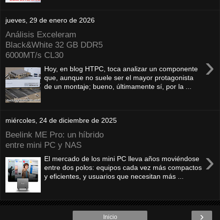
jueves, 29 de enero de 2026
Análisis Exceleram
Black&White 32 GB DDR5
6000MT/s CL30
›
Hoy, en blog HTPC, toca analizar un componente
que, aunque no suele ser el mayor protagonista
de un montaje; bueno, últimamente sí, por la ...
miércoles, 24 de diciembre de 2025
Beelink ME Pro: un híbrido
entre mini PC y NAS
›
El mercado de los mini PC lleva años moviéndose
entre dos polos: equipos cada vez más compactos
y eficientes, y usuarios que necesitan más ...
›
Inicio